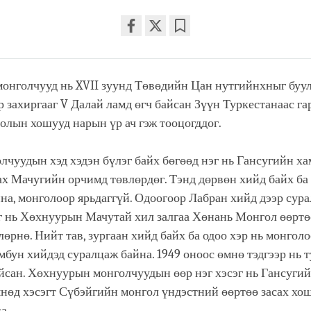
Share
Bookmark
on
facebook
онголчууд нь XVII зуунд Төвөдийн Цан нутгийнхныг буул
 захиргааг V Далай ламд өгч байсан Зүүн Туркестанаас га
олын хошууд нарын үр ач гэж тооцогддог.
лчуудын хэд хэдэн бүлэг байх бөгөөд нэг нь Гансугийн х
ах Мачугийн орчимд төвлөрдөг. Тэнд дөрвөн хийд байх ба
на, монголоор ярьдаггүй. Одоогоор Лабран хийд дээр сура
г нь Хөхнуурын Мачутай хил залгаа Хөнань Монгол өөртө
өрнө. Нийт тав, зургаан хийд байх ба одоо хэр нь монголо
бун хийдэд суралцаж байна. 1949 оноос өмнө тэдгээр нь т
йсан. Хөхнуурын монголчуудын өөр нэг хэсэг нь Гансугий
нөд хэсэгт Сүбэйгийн монгол үндэстний өөртөө засах хо
а.