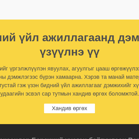
ий үйл ажиллагаанд дэ
үзүүлнэ үү
лийг үргэлжлүүлэн явуулах, агуулгыг цааш өргөжүүлэ
ны дэмжлэгээс бүрэн хамаарна. Хэрэв та манай мат
тустай гэж үзэн бидний үйл ажиллагааг дэмжихийг хү
удаагийн эсвэл сар тутмын хандив өргөх боломжтой.
Хандив өргөх