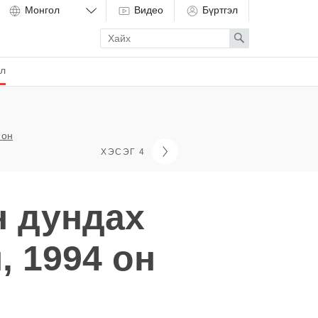
Видео
Бүртгэл
Enter
Search
search
term
ёл
 он
ХЭСЭГ 4
 дундах
 1994 он