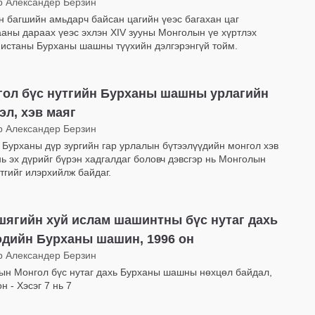
р Александер Берзин
н багшийн амьдарч байсан цагийн үеэс багахан цаг
ааны дараах үеэс эхлэн XIV зууны Монголын үе хүртлэх
истаны Бурханы шашны түүхийн дэлгэрэнгүй тойм.
гол бүс нутгийн Бурханы шашны урлагийн
эл, хэв маяг
р Александер Берзин
 Бурханы дүр зургийн гар урлалын бүтээлүүдийн монгол хэв
нь эх дүрийг бүрэн хадгалдаг боловч дэвсгэр нь Монголын
утгийг илэрхийлж байдаг.
ягийн хуй ислам шашинтны бүс нутаг дахь
дийн Бурханы шашин, 1996 он
р Александер Берзин
ын Монгол бүс нутаг дахь Бурханы шашны нөхцөл байдал,
н - Хэсэг 7 нь 7