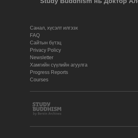
Study Buddhism нь Доктор Ал
Санал, хүсэлт илгээх
FAQ
Cайтын бүтзц
Privacy Policy
Newsletter
Хамгийн сүүлийн агуулга
Progress Reports
Courses
Study
Buddhism
Home