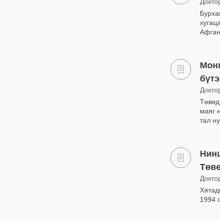
Докто
Бурха
хугац
Афган
Мон
бүтэ
Докто
Төвөд
маяг 
тал н
Нинш
Төвө
Докто
Хятад
1994 о