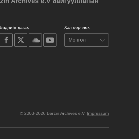
in Archives e.V байгууллагын
Биднийг дагах
Хэл өөрчлөх
on
on
on
on
facebook
X
soundcloud
youtube
© 2003-2026 Berzin Archives e.V.
Impressum