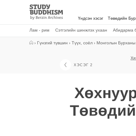
Close
Study
Buddhism
Үндсэн хэсэг
Төвөдийн Бу
Home
Лам - рим
Сэтгэлийн шинжлэх ухаан
Абидарма б
›
Гүнзгий түвшин
›
Түүх, соёл
›
Монголын Бурханы
Хя
ХЭСЭГ 2
Хөхнуу
Төвөдий