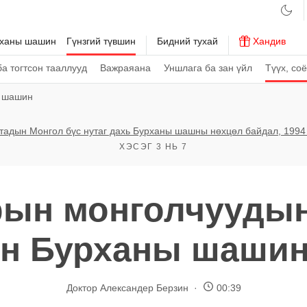
рханы шашин
Гүнзгий түвшин
Бидний тухай
Хандив
а тогтсон тааллууд
Важраяана
Уншлага ба зан үйл
Түүх, со
 шашин
тадын Монгол бүс нутаг дахь Бурханы шашны нөхцөл байдал, 1994
ХЭСЭГ 3 НЬ 7
рын монголчуудын
н Бурханы шашин,
Доктор Александер Берзин
00:39