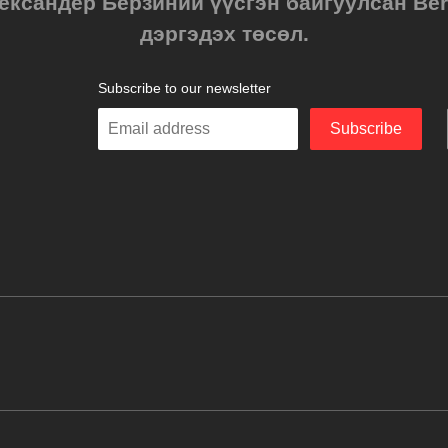
ександер Берзиний үүсгэн байгуулсан Berz
дэргэдэх төсөл.
Subscribe to our newsletter
Enter
Subscribe
your
email