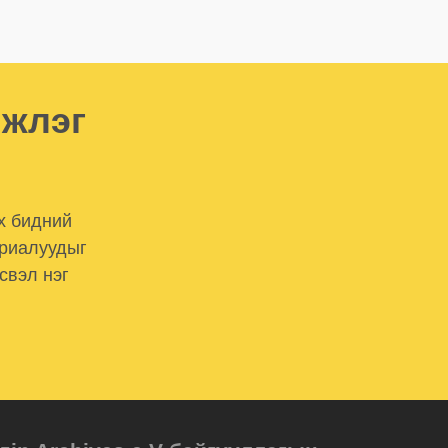
мжлэг
х бидний
ериалуудыг
свэл нэг