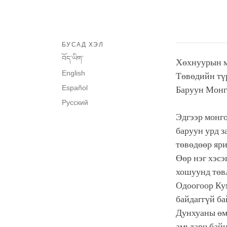
БУСАД ХЭЛ
བོད་ཡིག་
Хөхнуурын м
English
Төвөдийн түр
Español
Баруун Монг
Русский
Эдгээр монго
баруун урд з
төвөдөөр яри
Өөр нэг хэсэ
хошуунд төвл
Одоогоор Кум
байдаггүй ба
Дунхуаны өм
амьдарч байн