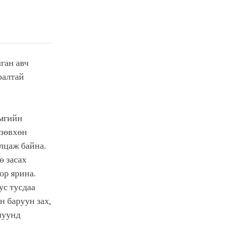
ган авч
ралтай
амгийн
 зөвхөн
лцаж байна.
ө засах
ор ярина.
ус тусдаа
н баруун зах,
шуунд