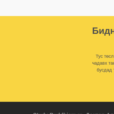
Бидн
Тус төс
чадавх та
бусдад 