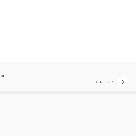
 он
ХЭСЭГ 4