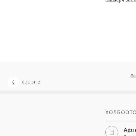
Хя
ХЭСЭГ 2
ХОЛБООТ
Афг