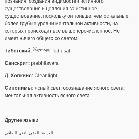
познания, создания видимостей истинного
существования и цепляния за истинное
существование, поскольку он тоньше, чем остальные,
более грубые уровни ментальной активности, на
которых происходит всё вышеперечисленное. Не
имеет ничего общего со светом.
Тибетский:
འོད་གསལ། 'od-gsal
Санскрит:
prabhāsvara
Д. Хопкинс:
Clear light
Синонимы:
ясный свет; осознавание ясного света;
ментальная активность ясного света
Другие языки
العربية:
الوعى النقى الصافى