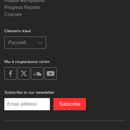
Новые материалы
Progress Reports
Courses
Сменить язык
Мы в социальных сетях
on
on
on
on
facebook
X
soundcloud
youtube
Subscribe to our newsletter
Enter
Subscribe
your
email