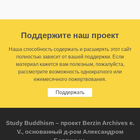
Поддержите наш проект
Наша способность содержать и расширять этот сайт
полностью зависит от вашей поддержки. Если
материал кажется вам полезным, пожалуйста,
рассмотрите возможность однократного или
ежемесячного пожертвования.
Поддержать
Study Buddhism – проект Berzin Archives e.
V., основанный д-ром Александром