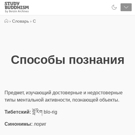
Close
Study
Buddhism
Home
›
Словарь
›
С
Способы познания
Предмет, изучающий достоверные и недостоверные
типы ментальной активности, познающей объекты.
Тибетский:
བློ་རིག blo-rig
Синонимы:
лориг