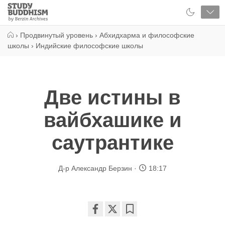
Close
Study
Buddhism
Home
›
Продвинутый уровень
›
Абхидхарма и философские
школы
›
Индийские философские школы
Две истины в
вайбхашике и
саутрантике
Д-р Александр Берзин
18:17
Share
Bookmark