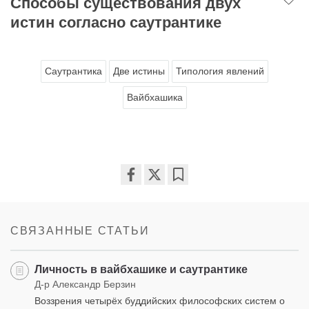
Способы существования двух
истин согласно саутрантике
Саутрантика
Две истины
Типология явлений
Вайбхашика
Share
Bookmark
on
facebook
СВЯЗАННЫЕ СТАТЬИ
Личность в вайбхашике и саутрантике
Д-р Александр Берзин
Воззрения четырёх буддийских философских систем о