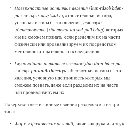
Поверхностные истинные явления
(
kun-rdzob bden-
pa
, санскр.
sa
ṃ
v
ṛ
tisatya
, относительная истина,
условная истина) – это явления,
условную
идентичность
(
tha-snyad-du yod-pa’i bdag
) которых
мы не сможем познать, если разделим их на части
физически или проанализируем их посредством
ментального тщательного исследования.
Глубочайшие истинные явления
(
don-dam bden-pa
,
санскр.
paramārthasatya
, абсолютная истина) – это
явления, условную идентичность которых мы
сможем познать, даже если разделим их на части
или проанализируем их.
Поверхностные истинные явления разделяются на три
типа:
Формы физических явлений
, такие как рука или звук