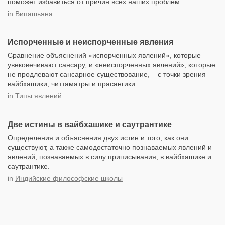
поможет избавиться от причин всех наших проблем.
in
Випашьяна
Испорченные и неиспорченные явления
Сравнение объяснений «испорченных явлений», которые
увековечивают сансару, и «неиспорченных явлений», которые
не продлевают сансарное существование, – с точки зрения
вайбхашики, читтаматры и прасангики.
in
Типы явлений
Две истины в вайбхашике и саутрантике
Определения и объяснения двух истин и того, как они
существуют, а также самодостаточно познаваемых явлений и
явлений, познаваемых в силу приписывания, в вайбхашике и
саутрантике.
in
Индийские философские школы