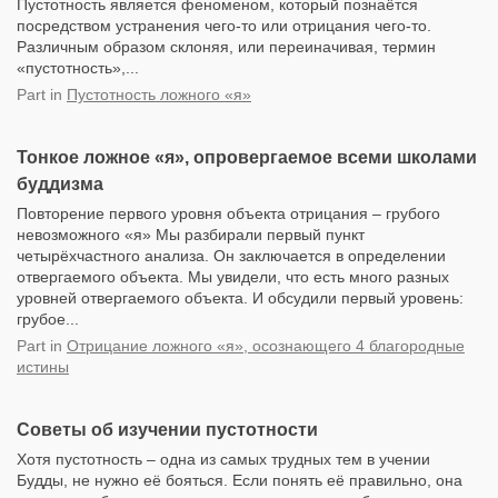
Пустотность является феноменом, который познаётся
посредством устранения чего-то или отрицания чего-то.
Различным образом склоняя, или переиначивая, термин
«пустотность»,...
Part
in
Пустотность ложного «я»
Тонкое ложное «я», опровергаемое всеми школами
буддизма
Повторение первого уровня объекта отрицания – грубого
невозможного «я» Мы разбирали первый пункт
четырёхчастного анализа. Он заключается в определении
отвергаемого объекта. Мы увидели, что есть много разных
уровней отвергаемого объекта. И обсудили первый уровень:
грубое...
Part
in
Отрицание ложного «я», осознающего 4 благородные
истины
Советы об изучении пустотности
Хотя пустотность – одна из самых трудных тем в учении
Будды, не нужно её бояться. Если понять её правильно, она