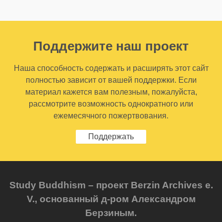
Поддержите наш проект
Наша способность содержать и расширять этот сайт
полностью зависит от вашей поддержки. Если
материал кажется вам полезным, пожалуйста,
рассмотрите возможность однократного или
ежемесячного пожертвования.
Поддержать
Study Buddhism – проект Berzin Archives e.
V., основанный д-ром Александром
Берзиным.