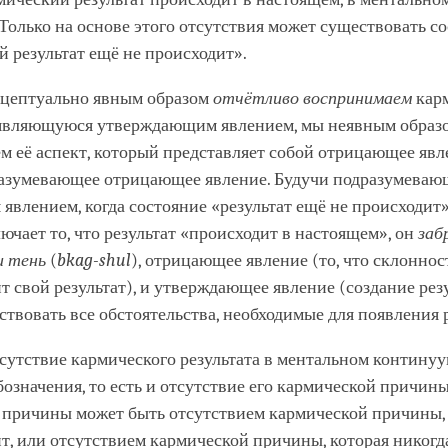
Только на основе этого отсутствия может существовать с
 результат ещё не происходит».
нцептуально явным образом
отчётливо воспринимаем
кар
 являющуюся утверждающим явлением, мы неявным образ
 её аспект, который представляет собой отрицающее явле
азумевающее отрицающее явление. Будучи подразумева
влением, когда состояние «результат ещё не происходит
ючает то, что результат «происходит в настоящем», он
заб
и тень
(
bkag-shul
), отрицающее явление (то, что склонно
т свой результат), и утверждающее явление (создание резу
ствовать все обстоятельства, необходимые для появления р
тсутствие кармического результата в ментальном континуу
бозначения, то есть и отсутствие его кармической причин
 причины может быть отсутствием кармической причины, 
т, или отсутствием кармической причины, которая никогд