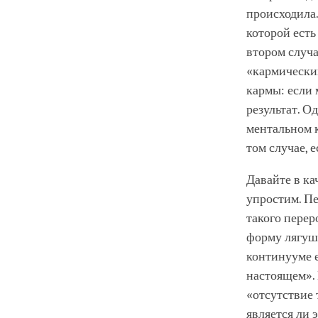
происходила.
которой есть
втором случа
«кармический
кармы: если
результат. О
ментальном к
том случае, е
Давайте в ка
упростим. П
такого перер
форму лягуш
континууме е
настоящем».
«отсутствие 
является ли 