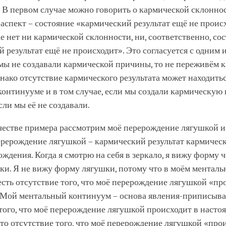
 В первом случае можно говорить о кармической склоннос
 аспект – состояние «кармический результат ещё не проис
е нет ни кармической склонности, ни, соответственно, со
 результат ещё не происходит». Это согласуется с одним 
 мы не создавали кармической причины, то не переживём 
днако отсутствие кармического результата может находить
онтинууме и в том случае, если мы создали кармическую 
сли мы её не создавали.
честве примера рассмотрим моё перерождение лягушкой и
ерерождение лягушкой – кармический результат кармичес
ождения. Когда я смотрю на себя в зеркало, я вижу форму ч
ки. Я не вижу форму лягушки, потому что в моём менталь
сть отсутствие того, что моё перерождение лягушкой «пр
 Мой ментальный континуум – основа явления-приписыв
того, что моё перерождение лягушкой происходит в насто
это отсутствие того, что моё перерождение лягушкой «про