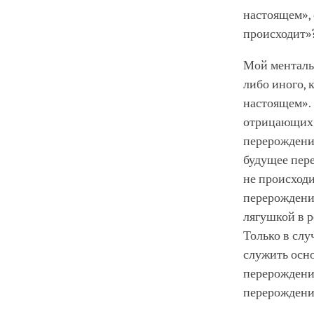
настоящем»,
происходит»
Мой менталь
либо иного, 
настоящем».
отрицающих я
перерождения
будущее пере
не происходи
перерождения
лягушкой в р
Только в сл
служить осн
перерождения
перерождени