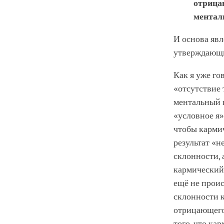
отрицан
ментал
И основа яв
утверждающи
Как я уже го
«отсутствие 
ментальный 
«условное я»
чтобы кармич
результат «н
склонности, 
кармический 
ещё не проис
склонности к
отрицающего 
того, что ка