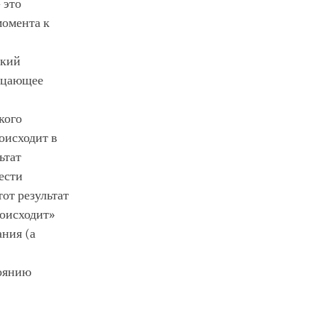
 это
момента к
ский
рицающее
кого
роисходит в
ьтат
ести
тот результат
роисходит»
ания (а
тоянию