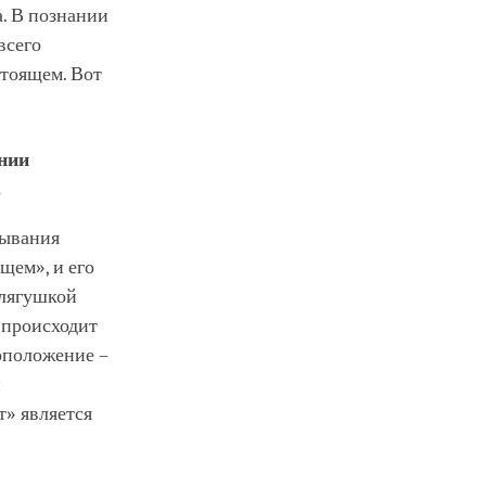
а. В познании
всего
стоящем. Вот
ении
.
сывания
щем», и его
 лягушкой
«происходит
тоположение –
й
т» является