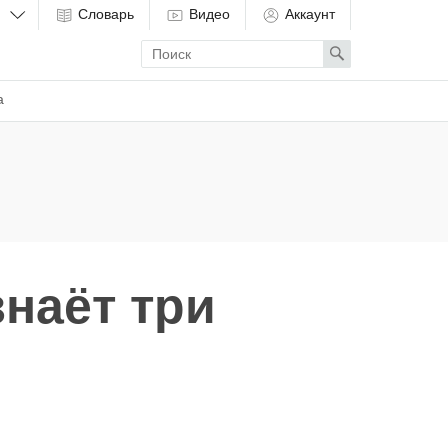
Словарь
Видео
Аккаунт
Enter
Search
search
term
а
знаёт три