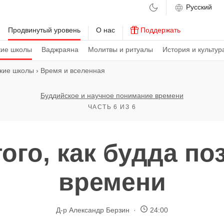
м
Продвинутый уровень
О нас
Поддержать
кие школы
Ваджраяна
Молитвы и ритуалы
История и культур
кие школы
›
Время и вселенная
Буддийское и научное понимание времени
ЧАСТЬ 6 ИЗ 6
ого, как будда по
времени
Д-р Александр Берзин
24:00