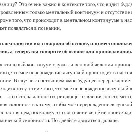
зницу? Это очень важно в контексте того, что видит будд
проявленным только ментальный континуум и отсутствие 
кроме того, что происходит в ментальном континууме в на
ожет появляться в познании.
шлом занятии вы говорили об основе, или местополож
ия, а теперь вы говорите об основе для приписывания
ментальный континуум служит и основой явления-припи
того, что моё перерождение лягушкой происходит в настоя
нием. В случае с состоянием «моё будущее перерождение
ходит» отсутствие того, что моё перерождение лягушкой 
, – это основа данного отрицающего явления, но его мес
кая склонность к тому, чтобы моё перерождение лягушко
в настоящем, поскольку это состояние «ещё не происходи
мической склонности. Но давайте двигаться дальше.