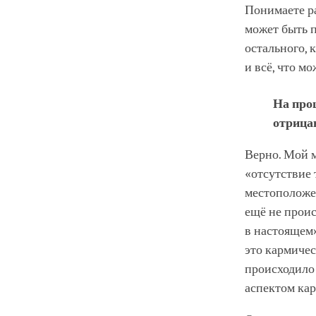
Понимаете ра
может быть 
остального, 
и всё, что м
На про
отрицан
Верно. Мой 
«отсутствие 
местоположе
ещё не проис
в настоящем»
это кармичес
происходило 
аспектом кар