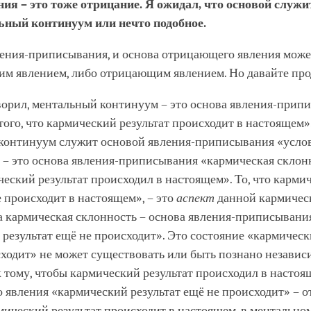
ия – это тоже отрицание. Я ожидал, что основой служи
ьный континуум или нечто подобное.
ления-приписывания, и основа отрицающего явления може
м явлением, либо отрицающим явлением. Но давайте пр
ворил, ментальный континуум – это основа явления-прип
того, что кармический результат происходит в настоящем»
континуум служит основой явления-приписывания «условн
 – это основа явления-приписывания «кармическая склонн
еский результат происходил в настоящем». То, что карми
е происходит в настоящем», – это
аспект
данной кармичес
а кармическая склонность – основа явления-приписывания
результат ещё не происходит». Это состояние «кармическ
ходит» не может существовать или быть познано независ
 тому, чтобы кармический результат происходил в настоя
явления «кармический результат ещё не происходит» – о
рмический результат происходит в настоящем, в ментально