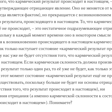
ого, что кармический результат происходит в настоящем, –
еутверждающее отрицающее явление. Оно не меняется от 
гда является фактом), но прекращается с возникновением
 результата, происходящего в настоящем. То, что кармиче
ё не происходит, – это нестатичное подразумевающее от
кольку в каждый момент времени оно в некотором смысле
я к возникновению происходящего в настоящем кармичес
Как только наступает состояние «кармический результат п
у нас уже не будет отсутствия того, что кармический резул
в настоящем. Если кармическая склонность должна произв
езультат только один раз, то её уже не будет, как только э
 этот момент состояние «кармический результат ещё не п
уществовать, поскольку больше не будет ни основы отриц
ствия того, что результат происходит в настоящем), ни
ния отрицания (а именно кармической склонности к сос
роисходит в настоящем»). Понимаете?