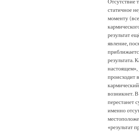
Отсутствие т
статичное н
моменту (все
кармического
результат ещ
явление, пос
приближаетс
результата. 
настоящем», 
происходит 
кармический р
возникнет. В
перестанет с
именно отсут
местоположе
«результат п