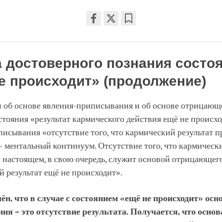
Share
Bookmark
on
facebook
 достоверного познания состо
е происходит» (продолжение)
 об основе явления-приписывания и об основе отрицающе
стояния «результат кармического действия ещё не происх
исывания «отсутствие того, что кармический результат п
 ментальный континуум. Отсутствие того, что кармически
 настоящем, в свою очередь, служит основой отрицающег
 результат ещё не происходит».
ён, что в случае с состоянием «ещё не происходит» осн
ия – это отсутствие результата. Получается, что основ