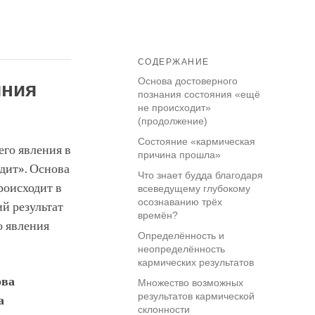
СОДЕРЖАНИЕ
Основа достоверного
яния
познания состояния «ещё
не происходит»
(продолжение)
Состояние «кармическая
го явления в
причина прошла»
одит». Основа
Что знает будда благодаря
роисходит в
всеведущему глубокому
осознаванию трёх
й результат
времён?
о явления
Определённость и
неопределённость
кармических результатов
ова
Множество возможных
результатов кармической
а
склонности