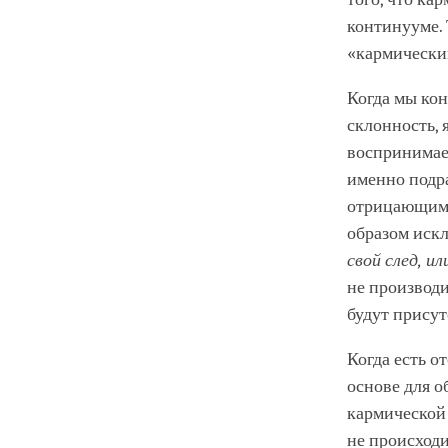
континууме. 
«кармический
Когда мы ко
склонность,
воспринимаем
именно подр
отрицающим я
образом искл
свой след, ил
не производи
будут присут
Когда есть о
основе для о
кармической
не происходи