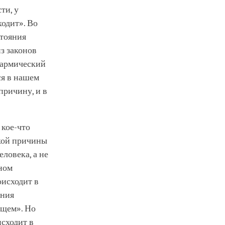
ти, у
ходит». Во
стояния
из законов
кармический
ся в нашем
причину, и в
 кое-что
кой причины
еловека, а не
ном
оисходит в
ания
ящем». Но
исходит в