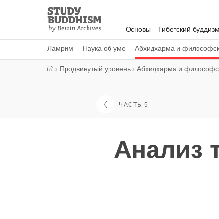
Close
Study
Buddhism
Основы
Тибетский буддиз
Home
Ламрим
Наука об уме
Абхидхарма и философс
›
Продвинутый уровень
›
Абхидхарма и философс
ЧАСТЬ 5
Анализ т