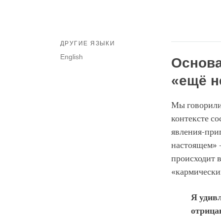
ДРУГИЕ ЯЗЫКИ
English
Основа
«ещё н
Мы говорили
контексте со
явления-прип
настоящем» –
происходит в
«кармический
Я удивл
отрицан