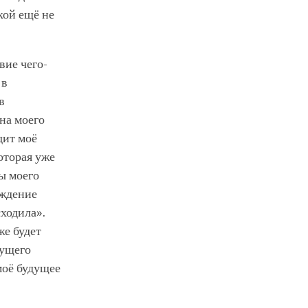
кой ещё не
вие чего-
 в
в
на моего
дит моё
оторая уже
ы моего
ождение
ходила».
же будет
дущего
моё будущее