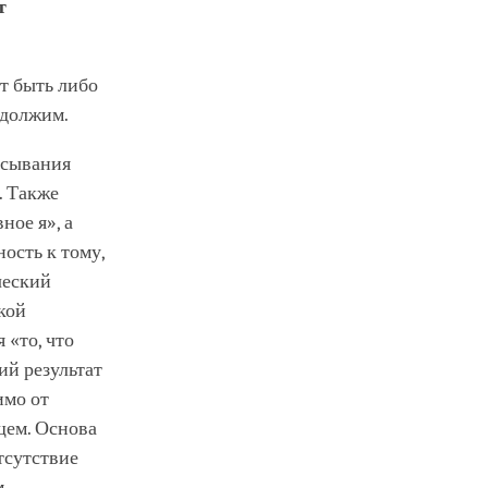
т
т быть либо
одолжим.
исывания
. Также
ое я», а
ость к тому,
ческий
кой
 «то, что
ий результат
имо от
щем. Основа
тсутствие
м