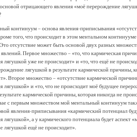
 основой отрицающего явления «моё перерождение лягуш
?
ный континуум – основа явления-приписывания «отсутст
кроме того, что происходит в этом ментальном континууме
 Это отсутствие может быть основой двух разных множест
влений. Первое множество – «то, что кармическая причи
 лягушкой уже не происходит» и «то, что ещё не происхо
рождение лягушкой в результате кармической причины, к
т». Второе множество – «отсутствие кармической причин
 лягушкой» и «то, что не происходит моё будущее перер
езультате кармической причины, которая никогда не проис
учае с первым множеством мой ментальный континуум так
овой явления-приписывания «кармический потенциал бу
 лягушкой», а у кармического потенциала будет аспект «
е лягушкой ещё не происходит».