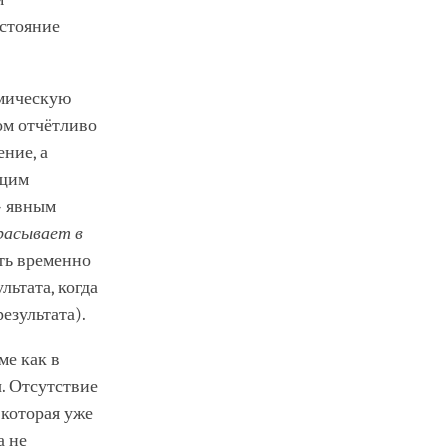
остояние
мическую
ом отчётливо
ние, а
ющим
» явным
расывает в
сть временно
льтата, когда
езультата).
ме как в
ы. Отсутствие
которая уже
а не