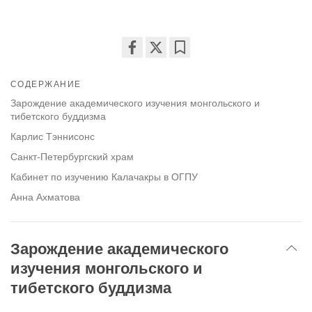
Share
Bookmark
on
СОДЕРЖАНИЕ
facebook
Зарождение академического изучения монгольского и
тибетского буддизма
Карлис Тэннисонс
Санкт-Петербургский храм
Кабинет по изучению Калачакры в ОГПУ
Анна Ахматова
Зарождение академического
изучения монгольского и
тибетского буддизма