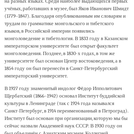
на разных языках. Среди наиболее выдающихся первых
учёных, работавших в музее, был Яков Иванович Шмидт
(1779–1847). Благодаря опубликованным им словарям и
трудам по грамматике монгольского и тибетского
языков, в Российской империи появились
монголоведение и тибетология. В 1833 году в Казанском
императорском университете был открыт факультет
монголоведения. Позднее, в 1830-х годах, в том же
университете был основан Центр востоковедения, а в
1854 году он был перенесён в Санкт-Петербургский
императорский университет.
В 1927 году знаменитый индолог Фёдор Ипполитович
Щербатский (1866–1942) основал Институт буддийской
культуры в Ленинграде (так с 1924 года назывался
Санкт-Петербург, в 1914 переименованный в Петроград).
Институт был основан при организации, которую мы бы
сейчас назвали Академией наук СССР. В 1930 году он
был объединён с Азиатским музеем, Коллегией