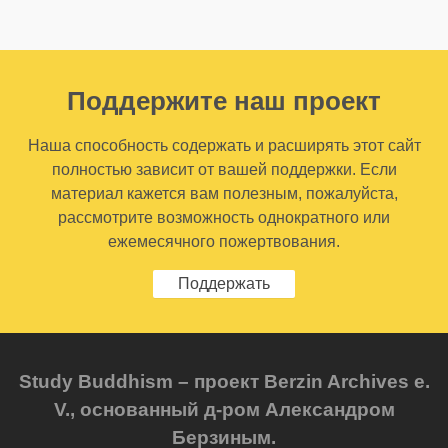
Поддержите наш проект
Наша способность содержать и расширять этот сайт
полностью зависит от вашей поддержки. Если
материал кажется вам полезным, пожалуйста,
рассмотрите возможность однократного или
ежемесячного пожертвования.
Поддержать
Study Buddhism – проект Berzin Archives e.
V., основанный д-ром Александром
Берзиным.