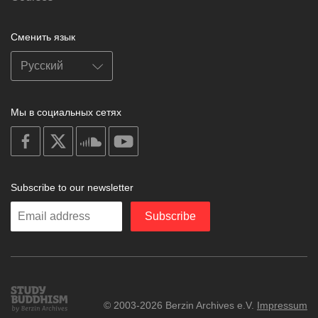
Сменить язык
Мы в социальных сетях
on
on
on
on
facebook
X
soundcloud
youtube
Subscribe to our newsletter
Enter
Subscribe
your
email
Study
© 2003-2026 Berzin Archives e.V.
Impressum
Buddhism