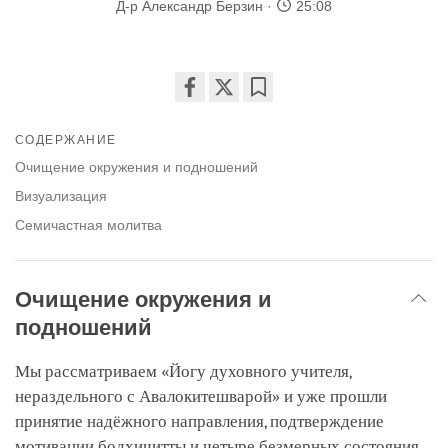
Д-р Александр Берзин
25:08
Share
Bookmark
on
СОДЕРЖАНИЕ
facebook
Очищение окружения и подношений
Визуализация
Семичастная молитва
Очищение окружения и
подношений
Мы рассматриваем «Йогу духовного учителя,
нераздельного с Авалокитешварой» и уже прошли
принятие надёжного направления, подтверждение
мотивации бодхичитты и четыре безмерных состояния.