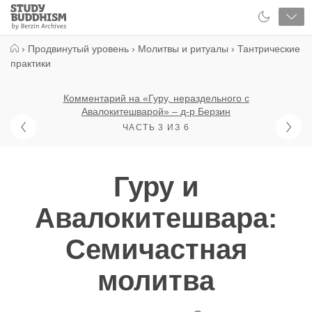
Close
Study
Buddhism
Home
›
Продвинутый уровень
›
Молитвы и ритуалы
›
Тантрические
практики
Комментарий на «Гуру, нераздельного с
Авалокитешварой» – д-р Берзин
ЧАСТЬ 3 ИЗ 6
Гуру и
Авалокитешвара:
Семичастная
молитва