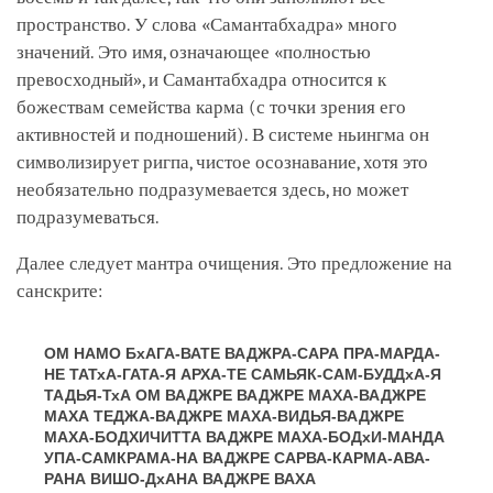
пространство. У слова «Самантабхадра» много
значений. Это имя, означающее «полностью
превосходный», и Самантабхадра относится к
божествам семейства карма (с точки зрения его
активностей и подношений). В системе ньингма он
символизирует ригпа, чистое осознавание, хотя это
необязательно подразумевается здесь, но может
подразумеваться.
Далее следует мантра очищения. Это предложение на
санскрите:
ОМ НАМО БхАГА-ВАТЕ ВАДЖРА-САРА ПРА-МАРДА-
НЕ ТАТхА-ГАТА-Я АРХА-ТЕ САМЬЯК-САМ-БУДДхА-Я
ТАДЬЯ-ТхА ОМ ВАДЖРЕ ВАДЖРЕ МАХА-ВАДЖРЕ
МАХА ТЕДЖА-ВАДЖРЕ МАХА-ВИДЬЯ-ВАДЖРЕ
МАХА-БОДХИЧИТТА ВАДЖРЕ МАХА-БОДхИ-МАНДА
УПА-САМКРАМА-НА ВАДЖРЕ САРВА-КАРМА-АВА-
РАНА ВИШО-ДхАНА ВАДЖРЕ ВАХА