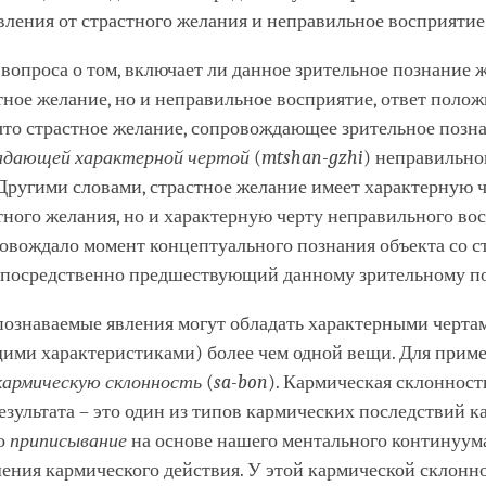
вления от страстного желания и неправильное восприятие
 вопроса о том, включает ли данное зрительное познание
тное желание, но и неправильное восприятие, ответ поло
что страстное желание, сопровождающее зрительное позн
ладающей характерной чертой
(
mtshan-gzhi
) неправильно
Другими словами, страстное желание имеет характерную ч
тного желания, но и характерную черту неправильного во
ровождало момент концептуального познания объекта со 
епосредственно предшествующий данному зрительному п
познаваемые явления могут обладать характерными черта
ими характеристиками) более чем одной вещи. Для прим
кармическую склонность
(
sa-bon
). Кармическая склонност
зультата – это один из типов кармических последствий к
то
приписывание
на основе нашего ментального континуума
ения кармического действия. У этой кармической склонно