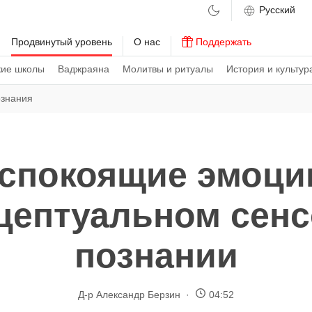
м
Продвинутый уровень
О нас
Поддержать
кие школы
Ваджраяна
Молитвы и ритуалы
История и культур
ознания
спокоящие эмоци
цептуальном сен
познании
Д-р Александр Берзин
04:52