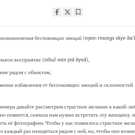
Share
Bookmark
on
facebook
 возникновения беспокоящих эмоций
(
nyon-rmongs skye-ba’
льное восприятие (
tshul-min yid-byed
),
ние рядом с объектом,
жение избавления от беспокоящих эмоций и склонностей 
римера давайте рассмотрим страстное желание к какой-л
оно появится, сначала нам нужно встретить эту женщину 
еть её фотографию. Чтобы у нас появилось страстное жела
о каждый раз находиться рядом с ней, но, чтобы оно возн