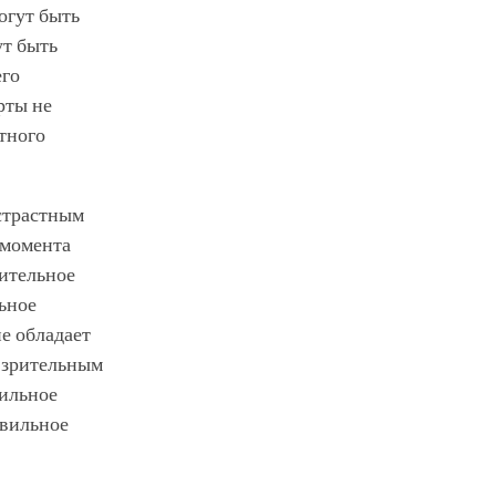
огут быть
ут быть
его
рты не
тного
страстным
 момента
рительное
ьное
не обладает
о зрительным
вильное
авильное