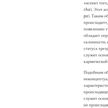
«аспект того
cha
). Этот а
pa
). Таким о
происходит»,
появлению эт
обладает оп
склонности,
статуса «рез
служит осно
кармической 
Подобным об
неконцептуа
характерист
происходящег
служит основ
не происходя