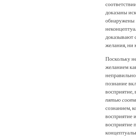
соответствии
доказаны иск
обнаружены 
неконцептуал
доказывают 
желания, ни
Поскольку н
желанием ка
неправильног
познание вкл
восприятие, 
пятью соот
сознанием, к
восприятие и
восприятие 
концептуаль