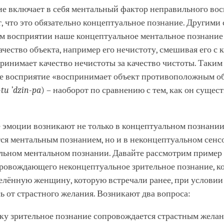
е включает в себя ментальный фактор неправильного вос
т, что это обязательно концептуальное познание. Другими
м восприятии наше концептуальное ментальное познание
ачество объекта, например его нечистоту, смешивая его с 
принимает качество нечистоты за качество чистоты. Таким
е восприятие «воспринимает объект противоположным о
-tu ’dzin-pa
) – наоборот по сравнению с тем, как он сущест
 эмоции возникают не только в концептуальном познании
тся ментальным познанием, но и в неконцептуальном сенс
льном ментальном познании. Давайте рассмотрим пример 
провождающего неконцептуальное зрительное познание, к
елённую женщину, которую встречали ранее, при условии
ь от страстного желания. Возникают два вопроса:
ку зрительное познание сопровождается страстным желан