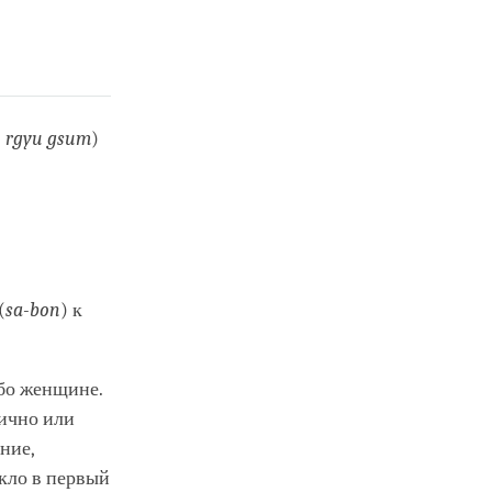
i rgyu gsum
)
(
sa-bon
) к
ибо женщине.
лично или
ние,
икло в первый