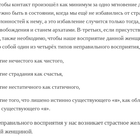
чтобы контакт произошёл как минимум за одно мгновение д
жно быть в состоянии, когда мы ещё не избавились от стр
лонностей к нему, а это избавление случится только тогда,
вобождения и станем архатами. В-третьих, если присутст
, также необходимо, чтобы наше восприятие данной жен
 собой один из четырёх типов неправильного восприятия,
тие нечистого как чистого,
ие страдания как счастья,
тие нестатичного как статичного,
тие того, что лишено истинно существующего «я», как об
 существующего «я».
еправильного восприятия у нас возникает страстное жел
ой женщиной.