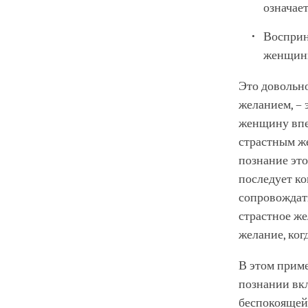
означае
Восприн
женщины
Это довольн
желанием, – 
женщину впе
страстным ж
познание эт
последует ко
сопровождать
страстное же
желание, ког
В этом приме
познании вкл
беспокоящей 