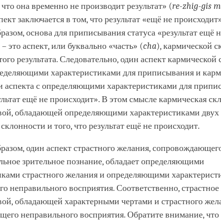
, что она временно не производит результат» (
re-zhig-gis m
спект заключается в том, что результат «ещё не происходит»
бразом, основа для приписывания статуса «результат ещё н
 – это аспект, или буквально «часть» (
cha
), кармической с
ого результата. Следовательно, один аспект кармической
ределяющими характеристиками для приписывания и кар
 и аспекта с определяющими характеристиками для припи
ультат ещё не происходит». В этом смысле кармическая ск
вой, обладающей определяющими характеристиками двух 
склонности и того, что результат ещё не происходит.
разом, один аспект страстного желания, сопровождающег
льное зрительное познание, обладает определяющими
иками страстного желания и определяющими характерист
о неправильного восприятия. Соответственно, страстное
ой, обладающей характерными чертами и страстного жела
щего неправильного восприятия. Обратите внимание, что