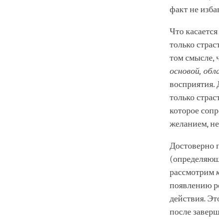
факт не изба
Что касается
только страс
том смысле, 
основой, об
восприятия. 
только страс
которое соп
желанием, н
Достоверно 
(определяющ
рассмотрим
появлению ре
действия. Э
после заверш