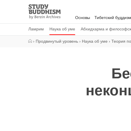
Close
Study
Buddhism
Основы
Тибетский буддиз
Home
Ламрим
Наука об уме
Абхидхарма и философс
›
Продвинутый уровень
›
Наука об уме
›
Теория п
Бе
некон