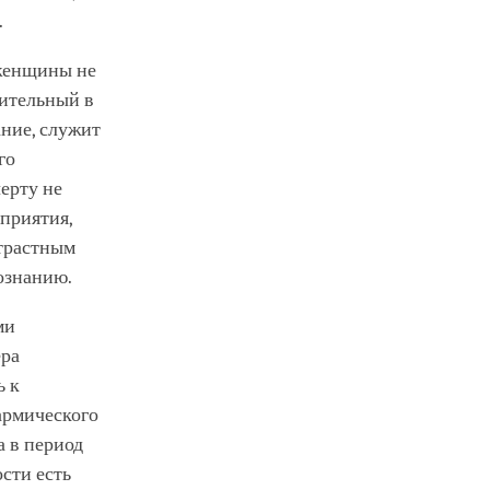
.
 женщины не
жительный в
ание, служит
го
ерту не
сприятия,
страстным
ознанию.
ми
ера
ь к
армического
 в период
сти есть