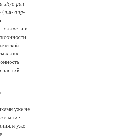
a-skye-pa’i
 (
ma-’ong-
е
клонности к
 склонности
мической
сывания
лонность
явлений –
о
иками уже не
 желание
ния, и уже
 в