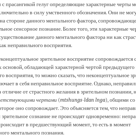
 с прасангикой гелуг определяющие характерные черты м
лючительно в силу умственного обозначения. Они не мог
на стороне данного ментального фактора, сопровождающ
ьное сенсорное познание. Более того, эти характерные че
существование данного ментального фактора ни как страс
 как неправильного восприятия.
еконцептуальное зрительное восприятие сопровождается 
к основой, обладающей характерной чертой предыдущего
о восприятия, то можно сказать, что неконцептуальное з
ючает в себя неправильное восприятие. Однако, неправил
в отличие от страстного желания в зрительном познании, 
ветствующими чертами
(
mtshungs-ldan lnga
), общими с
оторое оно сопровождает. Это объясняется тем, что непра
 зрительное сознание не происходят одновременно: непр
происходит в предшествующий момент, то есть в момент
ного ментального познания.