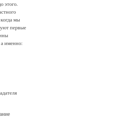
о этого.
астного
 когда мы
вуют первые
щины
 а именно:
ладателя
ание