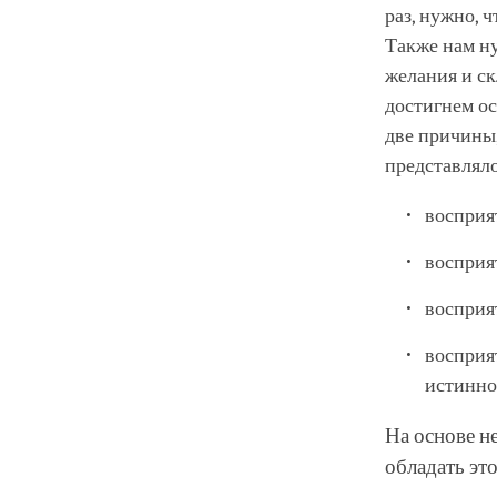
раз, нужно, 
Также нам ну
желания и ск
достигнем ос
две причины
представляло
восприя
восприят
восприя
восприя
истинно
На основе н
обладать эт