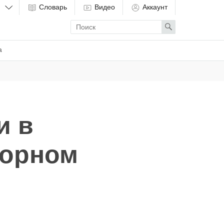
Словарь
Видео
Аккаунт
Enter
Search
search
term
а
и в
сорном