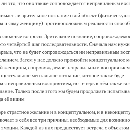
т ли это, что оно также сопровождается неправильным во
имает ли зрительное познание свой объект (физическую
 и саму женщину) противоположным реальности спосо
о сложные вопросы. Зрительное познание, сопровождаемо
это четвёртый шаг последовательности. Сначала нам нужн
рвые, что не будет сопровождаться ни неправильным вос
еланием. Затем у нас должно произойти концептуальное м
ой женщины, сопровождаемое неправильным восприятием.
нцептуальное ментальное познание, которое также будет
ся неправильным восприятием, но теперь в нём также во
лание. Только после этого мы будем продолжать испытыва
да её видим.
ре страстное желание и в концептуальном, и в неконцепт
ючает в себя все три причины, необходимые для возникн
эмоции. Каждой из них предшествует встреча с объектом