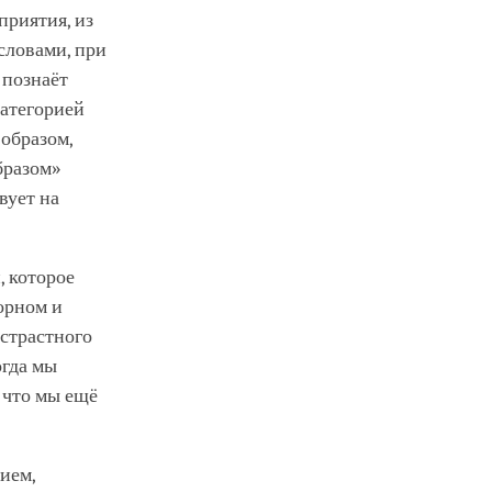
приятия, из
 словами, при
 познаёт
категорией
 образом,
бразом»
вует на
, которое
орном и
страстного
огда мы
 что мы ещё
ием,