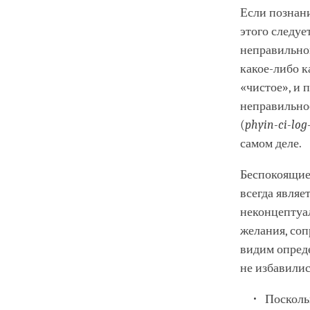
Если познани
этого следуе
неправильно
какое-либо к
«чистое», и 
неправильно
(
phyin-ci-log
самом деле.
Беспокоящие
всегда являе
неконцептуа
желания, со
видим опред
не избавилис
Посколь