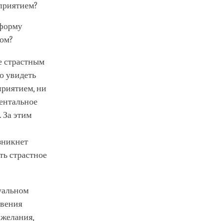
сприятием?
 форму
бом?
е страстным
о увидеть
приятием, ни
ентальное
 За этим
зникнет
ть страстное
уальном
овения
 желания,