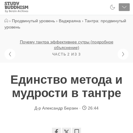
Close
Study
Buddhism
Home
›
Продвинутый уровень
›
Ваджраяна
›
Тантра: продвинутый
уровень
Почему тантра эффективнее сутры (подробное
объяснение)
ЧАСТЬ 2 ИЗ 3
Единство метода и
мудрости в тантре
Д-р Александр Берзин
26:44