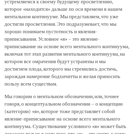
устремляемся к своему будущему просветлению,
которое «находится» дальше по оси времени в нашем
ментальном континууме. Мы представляем, что уже
достигли просветления. Это подразумевает, что мы
хорошо понимаем пустотность и явления-
приписывания. Условное «я» – это явление-
приписывание на основе всего ментального континуума,
включая тот этап развития ментального континуума, на
котором все омрачения будут устранены и мы
достигнем плода, которого мы стремились достичь,
зарождая намерение бодхичитты и желая приносить
пользу всем существам.
Мы говорим о ментальном обозначении, или, точнее
говоря, о концептуальном обозначении – о концепции
(категории) «я», которое тоже представляет собой
явление-приписывание на основе всего ментального
континуума. Существование условного «я» может быть
доказано только в силу того, что «я» – это нечто, к чему