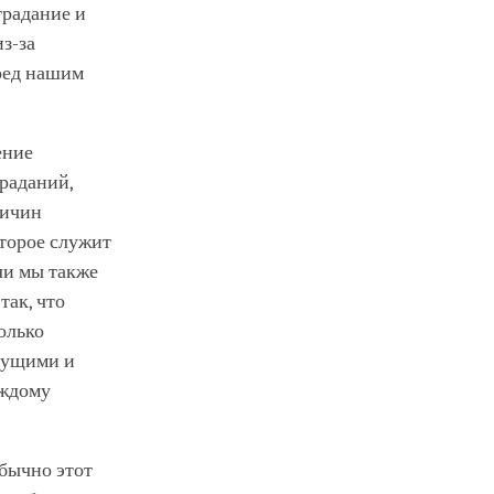
традание и
из-за
еред нашим
.
ение
раданий,
ричин
оторое служит
ли мы также
так, что
олько
едущими и
аждому
обычно этот