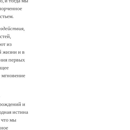
о, и тогда мы
спорченное
стьем.
оздействия
,
стей,
ют из
й жизни и в
ания первых
ющее
е мгновение
–
 рождений и
родная истина
, что мы
нное