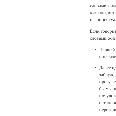
словами, нам
о жизни, ис
неконцептуа
Если говорит
словами, жиз
Первый т
и несчас
Далее ид
заблужд
прогулку
бы мы ш
почувств
останови
пережива