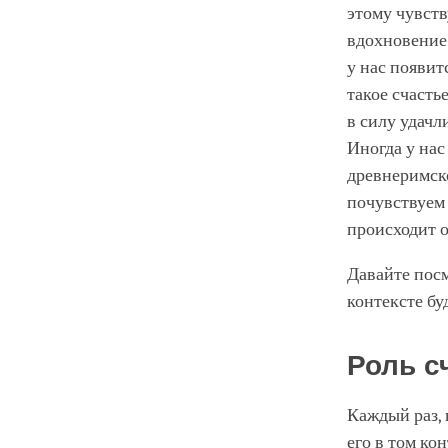
этому чувств
вдохновение 
у нас появит
такое счасть
в силу удачл
Иногда у нас
древнеримско
почувствуем 
происходит 
Давайте посм
контексте бу
Роль с
Каждый раз, 
его в том ко