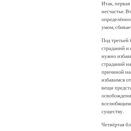
Итак, первая
несчастье. В
определённой
умом, сбивае
Под третьей
страданий и 
нужно избави
страданий на
причиной наш
избавимся от
вещи предста
освобождения
вселюбящими,
существу.
Четвёртая бл