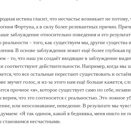
родная истина гласит, что несчастье возникает не потому, 
огиня Фортуна, а в силу более релевантных причин. При
наше заблуждение относительно поведения и его результат
 реальности – того, как существуем мы, другие существа и
ления. В основе заблуждения лежит ещё более глубокая п
м – то, что наш ум создаёт вводящие в заблуждение види
ни соответствуют действительности. Например, когда мы 
ажется, что все остальные перестают существовать и остаём
ве звучит голос, и из-за этого нам ещё больше кажется, сл
ится прочное «я», которое существует само по себе, незави
 верим, что это соотносится с реальностью. Это ложное у
ение, или неосознавание, неведение. В результате мы чувс
думаем: «Я так одинок, какой я бедняжка, меня никто не п
ы становимся несчастными.