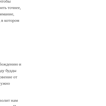
 чтобы
ить точнее,
нимание,
 в котором
обождению и
ду будды
овение от
нужно
зволит нам