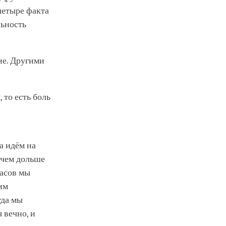
четыре факта
льность
ние. Другими
 то есть боль
а идём на
, чем дольше
часов мы
тим
гда мы
 вечно, и