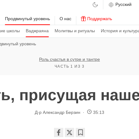
м
Продвинутый уровень
О нас
Поддержать
кие школы
Ваджраяна
Молитвы и ритуалы
История и культур
двинутый уровень
Роль счастья в сутре и тантре
ЧАСТЬ 1 ИЗ 3
ь, присущая наш
Д-р Александр Берзин
35:13