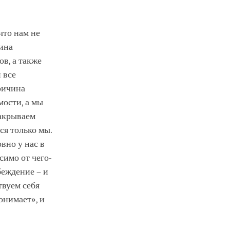
что нам не
чина
ов, а также
 все
ричина
мости, а мы
закрываем
ся только мы.
овно у нас в
симо от чего-
беждение – и
твуем себя
онимает», и