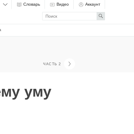
Словарь
Видео
Аккаунт
Enter
Search
search
term
а
ЧАСТЬ 2
ему уму