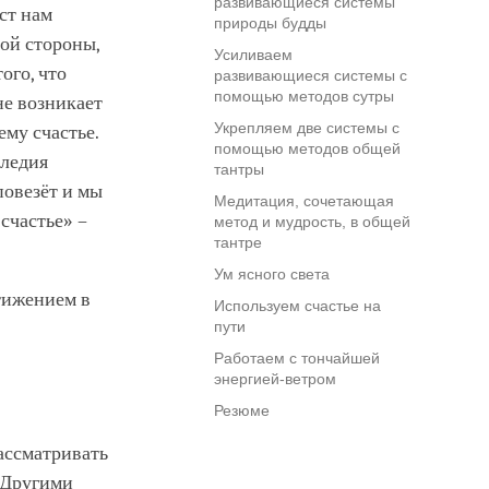
развивающиеся системы
ст нам
природы будды
гой стороны,
Усиливаем
ого, что
развивающиеся системы с
помощью методов сутры
не возникает
Укрепляем две системы с
ему счастье.
помощью методов общей
следия
тантры
повезёт и мы
Медитация, сочетающая
«счастье» –
метод и мудрость, в общей
тантре
Ум ясного света
стижением в
Используем счастье на
пути
Работаем с тончайшей
энергией-ветром
Резюме
ассматривать
. Другими