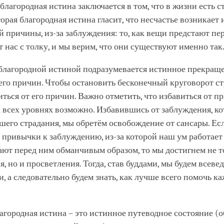
 благородная истина заключается в том, что в жизни есть с
торая благородная истина гласит, что несчастье возникает 
 причины, из-за заблуждения: то, как вещи предстают п
т нас с толку, и мы верим, что они существуют именно так
 благородной истиной подразумевается истинное прекращ
его причин. Чтобы остановить бесконечный круговорот ст
ться от его причин. Важно отметить, что избавиться от п
 всех уровнях возможно. Избавившись от заблуждения, к
его страдания, мы обретём освобождение от сансары. Ес
 привычки к заблуждению, из-за которой наш ум работает 
ют перед ним обманчивым образом, то мы достигнем не т
, но и просветления. Тогда, став буддами, мы будем всев
 а следовательно будем знать, как лучше всего помочь к
агородная истина – это истинное путеводное состояние (