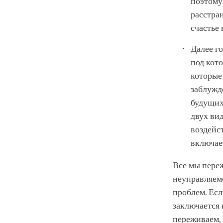
поэтому 
расстра
счастье 
Далее г
под кот
которые
заблужд
будущих
двух ви
воздейс
включает
Все мы переж
неуправляем
проблем. Есл
заключается 
переживаем, 