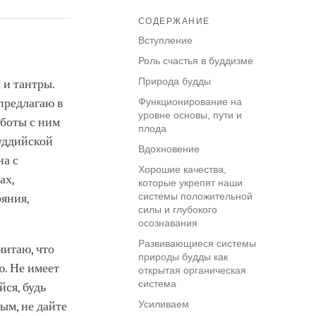
СОДЕРЖАНИЕ
Вступление
Роль счастья в буддизме
Природа будды
 и тантры.
 предлагаю в
Функционирование на
уровне основы, пути и
аботы с ним
плода
буддийской
Вдохновение
на с
Хорошие качества,
ах,
которые укрепят наши
системы положительной
ояния,
силы и глубокого
осознавания
Развивающиеся системы
читаю, что
природы будды как
ю. Не имеет
открытая органическая
система
йся, будь
Усиливаем
ым, не дайте