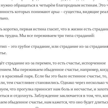
 нужно обращаться к четырём благородным истинам. Это 
тинность которых понимают
арьи
– существа, видящие реа
льно.
ь коротко, первая истина гласит, что в жизни есть страда
нь трудна. Мы все переживаем три типа страданий:
ип – это грубое страдание, или страдание из-за страдания,
тье.
ёт страдание из-за перемен, то есть счастье, испорченное
ением. Мы переживаем обыденное счастье, например, когд
 в красивый парк. Если бы это было истинное счастье, то
ли, тем счастливее становились. Однако через несколько 
уем, что прогулка приносит нам боль и несчастье, и захо
ться и отдохнуть. Заблуждение заключается в том, что, ко
ем обыденное счастье, нам кажется, что оно будет длиться