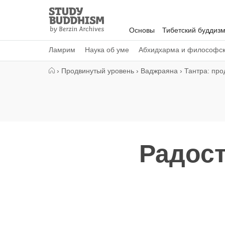
Close
Study
Buddhism
Основы
Тибетский буддиз
Home
Ламрим
Наука об уме
Абхидхарма и философс
›
Продвинутый уровень
›
Ваджраяна
›
Тантра: про
Радост