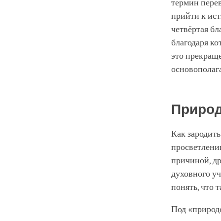
термин перев
прийти к ист
четвёртая бл
благодаря ко
это прекращ
основополаг
Приро
Как зародить
просветлени
причиной, др
духовного у
понять, что 
Под «природо