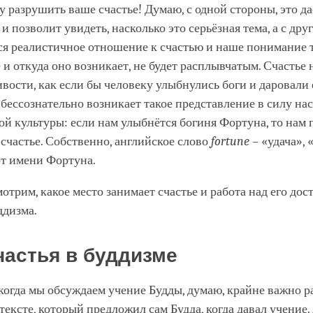
у разрушить ваше счастье! Думаю, с одной стороны, это да
и позволит увидеть, насколько это серьёзная тема, а с дру
ся реалистичное отношение к счастью и наше понимание т
е и откуда оно возникает, не будет расплывчатым. Счастье 
ивости, как если бы человеку улыбнулись боги и даровали 
 бессознательно возникает такое представление в силу на
й культуры: если нам улыбнётся богиня Фортуна, то нам 
счастье. Собственно, английское слово
fortune
– «удача», 
от имени Фортуна.
отрим, какое место занимает счастье и работа над его до
ддизма.
частья в буддизме
когда мы обсуждаем учение Будды, думаю, крайне важно р
нтексте, который предложил сам Будда, когда давал учение