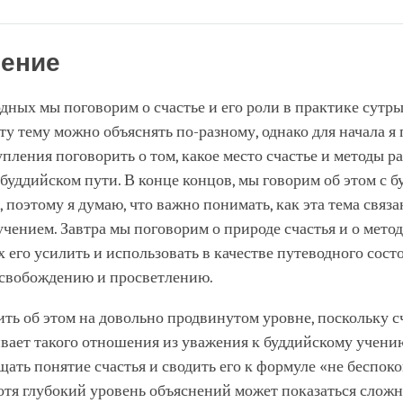
Share
Bookmark
on
facebook
ение
дных мы поговорим о счастье и его роли в практике сутры
эту тему можно объяснять по-разному, однако для начала я
упления поговорить о том, какое место счастье и методы р
буддийском пути. В конце концов, мы говорим об этом с 
, поэтому я думаю, что важно понимать, как эта тема связа
чением. Завтра мы поговорим о природе счастья и о метод
его усилить и использовать в качестве путеводного сост
освобождению и просветлению.
ить об этом на довольно продвинутом уровне, поскольку с
вает такого отношения из уважения к буддийскому учени
ать понятие счастья и сводить его к формуле «не беспоко
отя глубокий уровень объяснений может показаться сложн