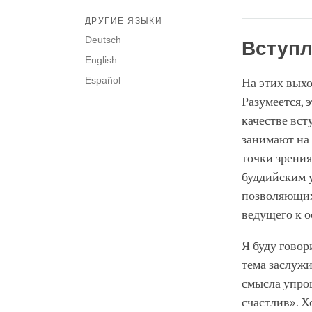
ДРУГИЕ ЯЗЫКИ
Deutsch
Вступл
English
Español
На этих выхо
Разумеется, 
качестве вст
занимают на 
точки зрения
буддийским у
позволяющих 
ведущего к 
Я буду говор
тема заслужи
смысла упрощ
счастлив». Х