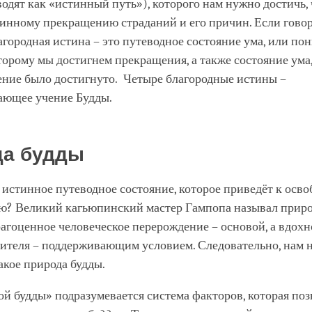
одят как «истинный путь»), которого нам нужно достичь,
инному прекращению страданий и его причин. Если говор
агородная истина – это путеводное состояние ума, или по
торому мы достигнем прекращения, а также состояние ума,
ение было достигнуто. Четыре благородные истины –
ающее учение Будды.
да будды
 истинное путеводное состояние, которое приведёт к осв
ю? Великий кагьюпинский мастер Гампопа называл приро
агоценное человеческое перерождение – основой, а вдохн
чителя – поддерживающим условием. Следовательно, нам 
такое природа будды.
й будды» подразумевается система факторов, которая по