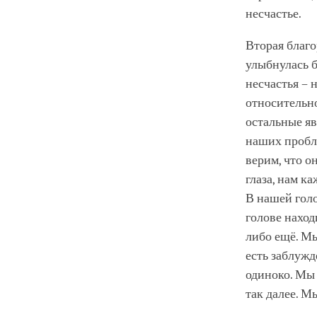
несчастье.
Вторая благо
улыбнулась б
несчастья – 
относительно
остальные яв
наших пробле
верим, что о
глаза, нам к
В нашей голо
голове наход
либо ещё. Мы
есть заблужд
одиноко. Мы 
так далее. М