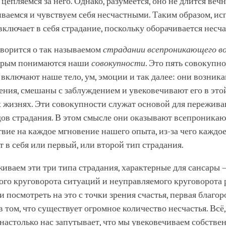
цепляемся за него. Однако, разумеется, оно не длится вечн
иваемся и чувствуем себя несчастными. Таким образом, и
включает в себя страдание, поскольку оборачивается несча
оворится о так называемом
страдании всепроникающего в
орым понимаются наши
совокупности
. Это пять совокупно
 включают наше тело, ум, эмоции и так далее: они возника
ения, смешаны с заблуждением и увековечивают его в это
 жизнях. Эти совокупности служат основой для пережив
дов страдания. В этом смысле они оказывают всепроника
твие на каждое мгновение нашего опыта, из-за чего каждо
 в себя или первый, или второй тип страдания.
иваем эти три типа страдания, характерные для сансары 
ого круговорота ситуаций и неуправляемого круговорота
и посмотреть на это с точки зрения счастья, первая благо
в том, что существует огромное количество несчастья. Всё
настолько нас запутывает, что мы увековечиваем собстве