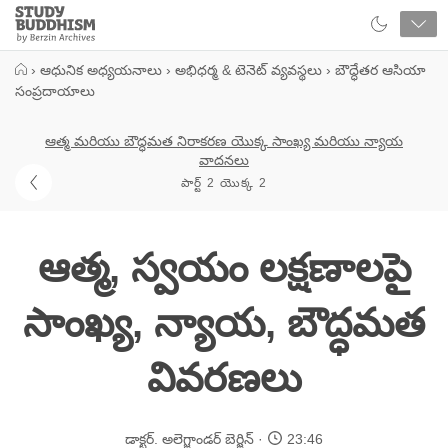
Close
Study
Buddhism
Home
›
ఆధునిక అధ్యయనాలు
›
అభిధర్మ & టెనెట్ వ్యవస్థలు
›
బౌద్ధేతర ఆసియా
సంప్రదాయాలు
ఆత్మ మరియు బౌద్ధమత నిరాకరణ యొక్క సాంఖ్య మరియు న్యాయ
వాదనలు
పార్ట్ 2 యొక్క 2
ఆత్మ, స్వయం లక్షణాలపై
సాంఖ్య, న్యాయ, బౌద్ధమత
వివరణలు
డాక్టర్. అలెగ్జాండర్ బెర్జిన్
23:46