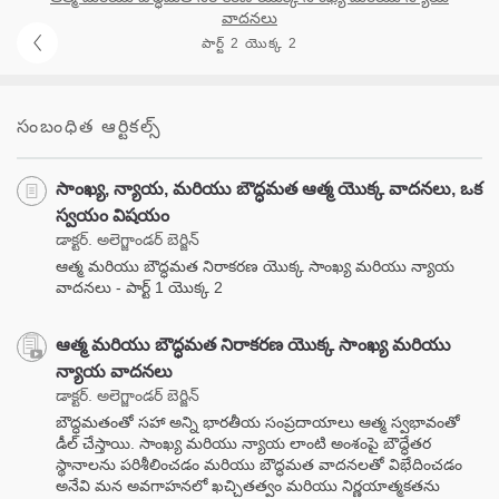
వాదనలు
పార్ట్ 2 యొక్క 2
సంబంధిత ఆర్టికల్స్
సాంఖ్య, న్యాయ, మరియు బౌద్ధమత ఆత్మ యొక్క వాదనలు, ఒక
స్వయం విషయం
డాక్టర్. అలెగ్జాండర్ బెర్జిన్
ఆత్మ మరియు బౌద్ధమత నిరాకరణ యొక్క సాంఖ్య మరియు న్యాయ
వాదనలు - పార్ట్ 1 యొక్క 2
ఆత్మ మరియు బౌద్ధమత నిరాకరణ యొక్క సాంఖ్య మరియు
న్యాయ వాదనలు
డాక్టర్. అలెగ్జాండర్ బెర్జిన్
బౌద్ధమతంతో సహా అన్ని భారతీయ సంప్రదాయాలు ఆత్మ స్వభావంతో
డీల్ చేస్తాయి. సాంఖ్య మరియు న్యాయ లాంటి అంశంపై బౌద్ధేతర
స్థానాలను పరిశీలించడం మరియు బౌద్ధమత వాదనలతో విభేదించడం
అనేవి మన అవగాహనలో ఖచ్చితత్వం మరియు నిర్ణయాత్మకతను