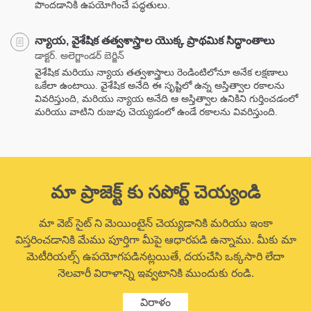
పొందడానికి ఉపయోగించే పద్ధతులు.
న్యాయ, వైశేషిక తత్వశాస్త్రాల యొక్క ప్రాథమిక సిద్ధాంతాలు
డాక్టర్. అలెగ్జాండర్ బెర్జిన్
వైశేషిక మరియు న్యాయ తత్వశాస్త్రాలు రెండింటిలోనూ అనేక లక్షణాలు
ఒకేలా ఉంటాయి. వైశేషిక అనేది ఈ సృష్టిలో ఉన్న అస్తిత్వాల రకాలను
వివరిస్తుంది, మరియు న్యాయ అనేది ఆ అస్తిత్వాల ఉనికిని గుర్తించడంలో
మరియు వాటిని రుజువు చెయ్యడంలో ఉండే రకాలను వివరిస్తుంది.
మా ప్రాజెక్ట్ కు సపోర్ట్ చెయ్యండి
మా వెబ్ సైట్ ని మెయింటైన్ చెయ్యడానికి మరియు ఇంకా
విస్తరించడానికి మేము పూర్తిగా మీపై ఆధారపడి ఉన్నాము. మీకు మా
మెటీరియల్స్ ఉపయోగపడినట్లయితే, దయచేసి ఒక్కసారి లేదా
నెలవారీ విరాళాన్ని ఇవ్వటానికి ముందుకు రండి.
విరాళం