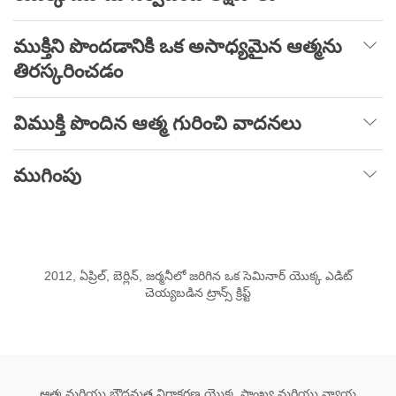
ముక్తిని పొందడానికి ఒక అసాధ్యమైన ఆత్మను
తిరస్కరించడం
విముక్తి పొందిన ఆత్మ గురించి వాదనలు
ముగింపు
2012, ఏప్రిల్, బెర్లిన్, జర్మనీలో జరిగిన ఒక సెమినార్ యొక్క ఎడిట్
చెయ్యబడిన ట్రాన్స్ క్రిప్ట్
ఆత్మ మరియు బౌద్ధమత నిరాకరణ యొక్క సాంఖ్య మరియు న్యాయ