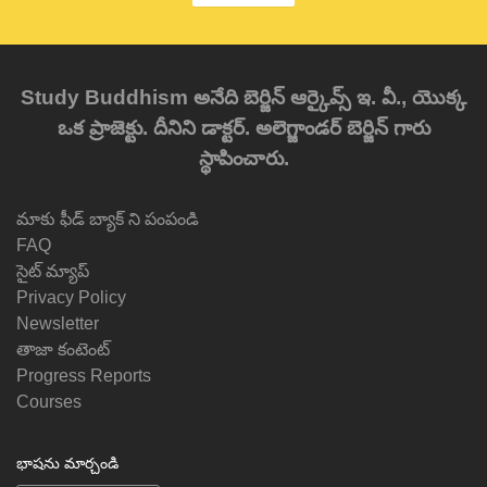
Study Buddhism అనేది బెర్జిన్ ఆర్కైవ్స్ ఇ. వీ., యొక్క
ఒక ప్రాజెక్టు. దీనిని డాక్టర్. అలెగ్జాండర్ బెర్జిన్ గారు
స్థాపించారు.
మాకు ఫీడ్ బ్యాక్ ని పంపండి
FAQ
సైట్ మ్యాప్
Privacy Policy
Newsletter
తాజా కంటెంట్
Progress Reports
Courses
భాషను మార్చండి