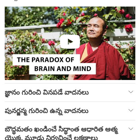
జ్ఞానం గురించి వినపడే వాదనలు
పునర్జన్మ గురించి ఉన్న వాదనలు
బౌద్ధమతం ఖండించే సిద్ధాంత ఆధారిత ఆత్మ
యొక్క మూడు నిర్వచించే లక్షణాలు