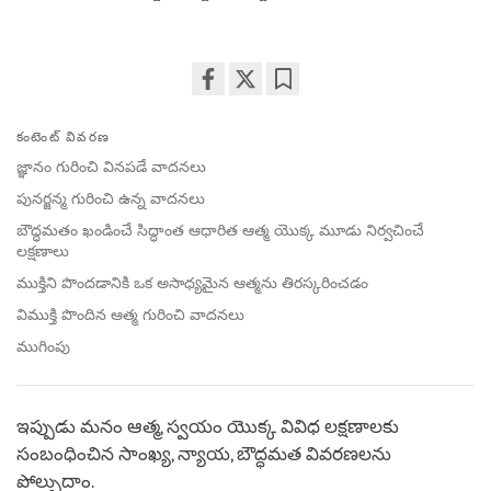
Share
Bookmark
on
కంటెంట్ వివరణ
facebook
జ్ఞానం గురించి వినపడే వాదనలు
పునర్జన్మ గురించి ఉన్న వాదనలు
బౌద్ధమతం ఖండించే సిద్ధాంత ఆధారిత ఆత్మ యొక్క మూడు నిర్వచించే
లక్షణాలు
ముక్తిని పొందడానికి ఒక అసాధ్యమైన ఆత్మను తిరస్కరించడం
విముక్తి పొందిన ఆత్మ గురించి వాదనలు
ముగింపు
ఇప్పుడు మనం ఆత్మ, స్వయం యొక్క వివిధ లక్షణాలకు
సంబంధించిన సాంఖ్య, న్యాయ, బౌద్ధమత వివరణలను
పోల్చుదాం.