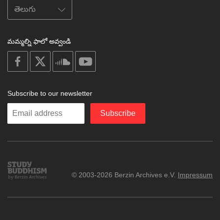
మమ్మల్ని ఫాలో అవ్వండి
on
on
on
on
facebook
X
soundcloud
youtube
Subscribe to our newsletter
Enter
Subscribe
your
email
Study
© 2003-2026 Berzin Archives e.V.
Impressum
Buddhism
Home