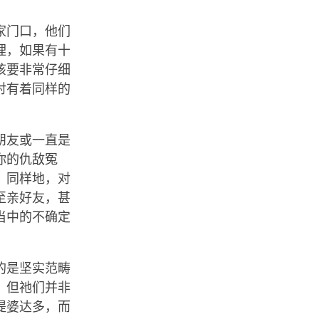
家门口，他们
理，如果有十
该要非常仔细
对有着同样的
朋友或一直是
你的仇敌冤
。同样地，对
至亲好友，甚
当中的不确定
的是坚实范畴
，但祂们并非
提婆达多，而