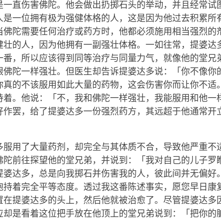
是一直伤害佛陀。他会做出扔掷石头的举动，并且经常试
人是一位拥有极为强健体格的人，这是因为他过去积累所
当佛陀需要任何治疗或药方时，他都必须施用相当强烈的
健壮的人，因为他拥有一副强壮体格。一如往常，提婆达
一番，所以应该得到同等治疗与同量力气，就像他的堂兄
跟佛陀一样强壮。但医生却告诉提婆达多说：「你不像你
你真的不该服用如此大量的药物，这会伤害你而让你不适
持着。他说：「不，我和佛陀一样强壮，我能服用和他一
好作罢，给了提婆达多一份强烈药方，其远超于他通常开
多服用了大量药剂，却完全与其体质不合，导致他严重不
佛陀前往探望他的堂兄弟，并说到：「我对自己的儿子罗
提婆达多，总是向我掷石并伤害我的人，彼此间并无偏好
抱持着完全平等态度。透过我这番陈述事实，愿您早日康
置在提婆达多的头上，然后他就被治愈了。尽管提婆达多
应却是看着这位把手放在他顶上的堂兄弟说到：「把你的