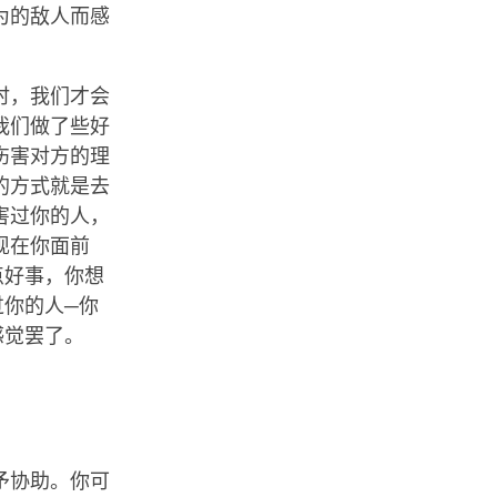
为的敌人而感
时，我们才会
我们做了些好
伤害对方的理
的方式就是去
害过你的人，
现在你面前
点好事，你想
过你的人─你
感觉罢了。
予协助。你可