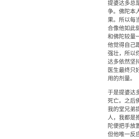
提婆达多总
争。佛陀本
果。所以每
合像他如此
和佛陀较量
他觉得自己
强壮，所以
达多依然坚
医生最终只
用的剂量。
于是提婆达
死亡。之后
我的堂兄弟
人，我都是
陀便把手放
但他唯一反