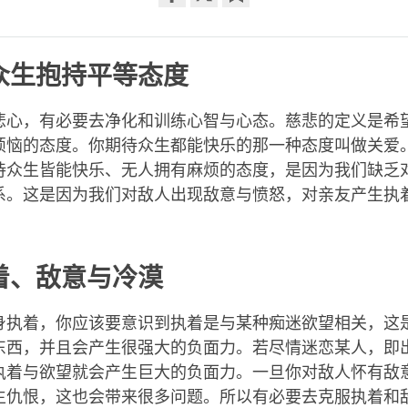
Share
Bookmark
on
facebook
众生抱持平等态度
悲心，有必要去净化和训练心智与心态。慈悲的定义是希
烦恼的态度。你期待众生都能快乐的那一种态度叫做关爱
待众生皆能快乐、无人拥有麻烦的态度，是因为我们缺乏
系。这是因为我们对敌人出现敌意与愤怒，对亲友产生执
着、敌意与冷漠
身执着，你应该要意识到执着是与某种痴迷欲望相关，这
东西，并且会产生很强大的负面力。若尽情迷恋某人，即
执着与欲望就会产生巨大的负面力。一旦你对敌人怀有敌
生仇恨，这也会带来很多问题。所以有必要去克服执着和