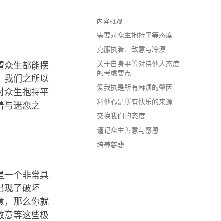
内容概观
需要对众生抱持平等态度
克服执着、敌意与冷漠
关于自身平等对待他人态度
望众生都能摆
的考虑要点
。我们之所以
爱我执是所有麻烦的肇因
对众生抱持平
利他心是所有快乐的来源
着与迷恋之
交换我们的态度
谨记众生善意与感恩
培养慈悲
是一个非常具
出现了破坏
意，那么你就
敌意等这些极