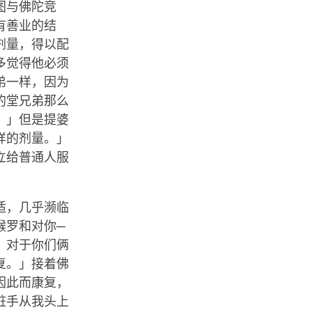
图与佛陀竞
有善业的结
剂量，得以配
多觉得他必须
弟一样，因为
的堂兄弟那么
。」但是提婆
样的剂量。」
立给普通人服
适，几乎濒临
睺罗和对你─
。对于你们俩
复。」接着佛
因此而康复，
脏手从我头上