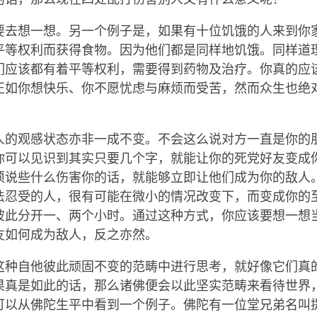
要去想一想。另一个例子是，如果有十位饥饿的人来到你
平等权利而获得食物。因为他们都是同样地饥饿。同样道
们应该都有着平等权利，需要得到药物及治疗。你真的应
正如你想快乐、你不愿忧虑与麻烦而受苦，然而众生也绝
人的观感状态亦非一成不变。不会这么说对方一直是你的
你可以见识到其实只要几个字，就能让你的死党好友变成
须说些什么伤害你的话，就能够立即让他们成为你的敌人
法忍受的人，很有可能在微小的情况改变下，而变成你的
彼此分开一、两个小时。通过这种方式，你应该要想一想
友如何成为敌人，反之亦然。
这种自他彼此顽固不变的范畴中进行思考，就好像它们真
果真是如此的话，那么诸佛便会以此坚实范畴来看待世界
可以从佛陀生平中看到一个例子。佛陀有一位堂兄弟名叫