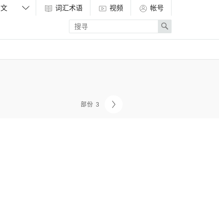
词汇术语
视频
帐号
Enter
Search
search
term
部份 3