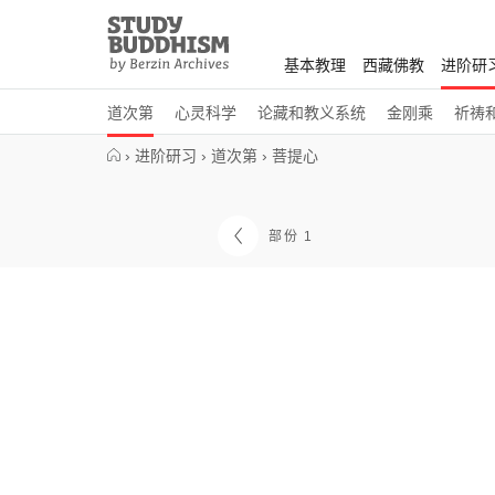
Close
Study
Buddhism
基本教理
西藏佛教
进阶研
Home
道次第
心灵科学
论藏和教义系统
金刚乘
祈祷
›
进阶研习
›
道次第
›
菩提心
部份 1