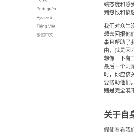
Polski
端态度和感
Português
到怨恨和愤
Русский
我们对众生
Tiếng Việt
想去回报他
繁體中文
事且帮助了
由，就是因
想像一下有
最后一个则
时，你应该
要帮助他们
则是完全漠
关于自
假使看看我