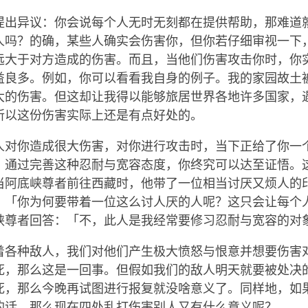
提出异议：你会说每个人无时无刻都在提供帮助，那难道
人吗？的确，某些人确实会伤害你，但你若仔细审视一下
远大于对方造成的伤害。而且，当他们伤害攻击你时，你
益良多。例如，你可以看看我自身的例子。我的家园故土
大的伤害。但这却让我得以能够旅居世界各地许多国家，
所以这份伤害实际上还是有点好处的。
人对你造成很大伤害，对你进行攻击时，当下正给了你一
，通过完善这种忍耐与宽容态度，你终究可以达至证悟。
当阿底峡尊者前往西藏时，他带了一位相当讨厌又烦人的
：「你为何要带着一位这么讨人厌的人呢？这只会让每个
峡尊者回答：「不，此人是我经常要修习忍耐与宽容的对
着各种敌人，我们对他们产生极大愤怒与恨意并想要伤害
死，那么这是一回事。但假如我们的敌人明天就要被处决
死，那么今晚再试图进行报复就没啥意义了。同样地，如
的话，那么现在四处乱打伤害别人又有什么意义呢？