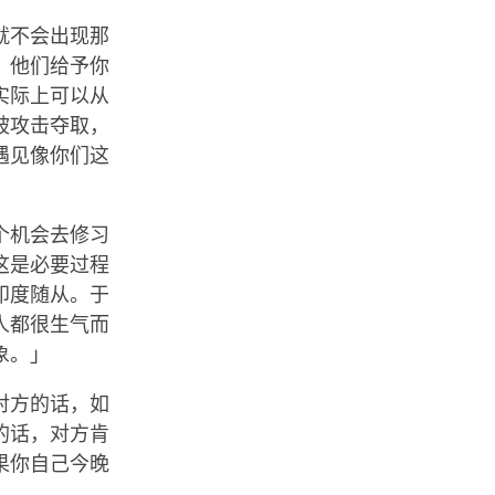
就不会出现那
，他们给予你
实际上可以从
被攻击夺取，
遇见像你们这
个机会去修习
这是必要过程
印度随从。于
人都很生气而
象。」
对方的话，如
的话，对方肯
果你自己今晚