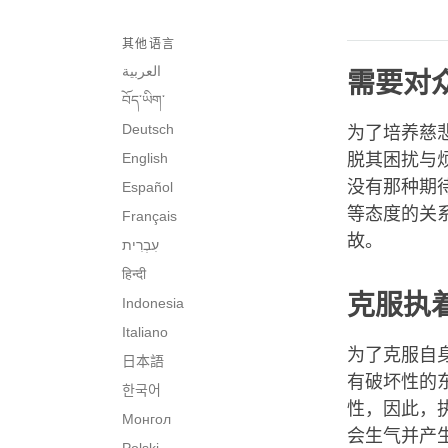
其他语言
العربية
需要对
བོད་ཡིག་
Deutsch
为了培养慈
English
脱其困扰与
没有那种期
Español
等态度的关
Français
故。
हिन्दी
克服执
Indonesia
Italiano
为了克服自
日本語
有破坏性的
한국어
性，因此，
Монгол
会生气并产