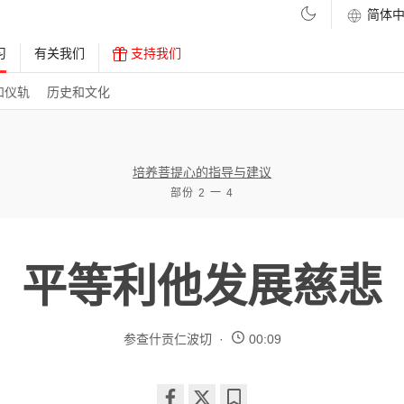
习
有关我们
支持我们
和仪轨
历史和文化
培养菩提心的指导与建议
部份 2 一 4
平等利他发展慈悲
参查什贡仁波切
00:09