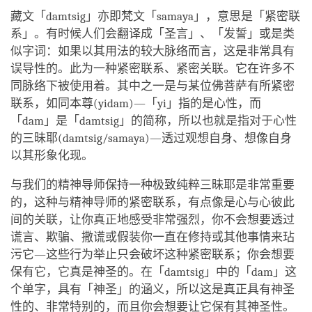
藏文「damtsig」亦即梵文「samaya」，意思是「紧密联
系」。有时候人们会翻译成「圣言」、「发誓」或是类
似字词：如果以其用法的较大脉络而言，这是非常具有
误导性的。此为一种紧密联系、紧密关联。它在许多不
同脉络下被使用着。其中之一是与某位佛菩萨有所紧密
联系，如同本尊(yidam)—「yi」指的是心性，而
「dam」是「damtsig」的简称，所以也就是指对于心性
的三昧耶(damtsig/samaya)—透过观想自身、想像自身
以其形象化现。
与我们的精神导师保持一种极致纯粹三昧耶是非常重要
的，这种与精神导师的紧密联系，有点像是心与心彼此
间的关联，让你真正地感受非常强烈，你不会想要透过
谎言、欺骗、撒谎或假装你一直在修持或其他事情来玷
污它—这些行为举止只会破坏这种紧密联系；你会想要
保有它，它真是神圣的。在「damtsig」中的「dam」这
个单字，具有「神圣」的涵义，所以这是真正具有神圣
性的、非常特别的，而且你会想要让它保有其神圣性。