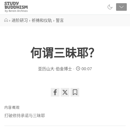
Close
Study
Buddhism
Home
›
进阶研习
›
祈祷和仪轨
›
誓言
何谓三昧耶？
亚历山大·伯金博士
00:07
Share
Bookmark
on
内容概观
facebook
打破修持承诺与三昧耶