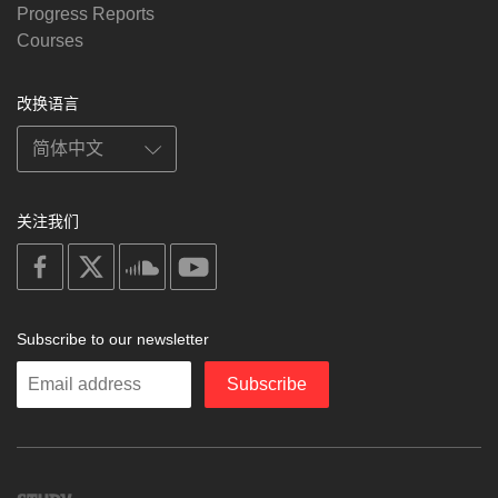
Progress Reports
Courses
改换语言
关注我们
on
on
on
on
facebook
X
soundcloud
youtube
Subscribe to our newsletter
Enter
Subscribe
your
email