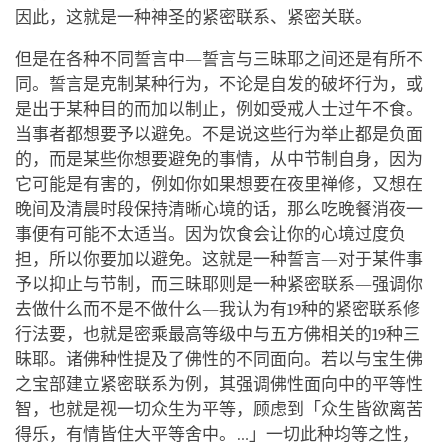
因此，这就是一种神圣的紧密联系、紧密关联。
但是在各种不同誓言中—誓言与三昧耶之间还是有所不
同。誓言是克制某种行为，不论是自发的破坏行为，或
是出于某种目的而加以制止，例如受戒人士过午不食。
当事者都想要予以避免。不是说这些行为举止都是负面
的，而是某些你想要避免的事情，从中节制自身，因为
它可能是有害的，例如你如果想要在夜里禅修，又想在
晚间及清晨时段保持清晰心境的话，那么吃晚餐消夜一
事便有可能不太适当。因为饮食会让你的心境过度负
担，所以你要加以避免。这就是一种誓言—对于某件事
予以抑止与节制，而三昧耶则是一种紧密联系—强调你
去做什么而不是不做什么—我认为有19种的紧密联系修
行法要，也就是密乘最高等级中与五方佛相关的19种三
昧耶。诸佛种性提及了佛性的不同面向。若以与宝生佛
之宝部建立紧密联系为例，其强调佛性面向中的平等性
智，也就是视一切众生为平等，顾虑到「众生皆欲离苦
得乐，有情皆住大平等舍中。…」一切此种均等之性，