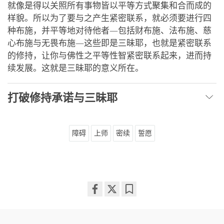
就像是得以关照所有事物皆以平等方式聚集和合而成的
样貌。所以为了要与之产生紧密联系，就必须要进行四
种布施，并平等地对待他者—包括财布施、法布施、慈
心布施与无畏布施—这些即是三昧耶，也就是紧密联系
的修持，让你与佛性之平等性智紧密联系起来，进而持
续发展。这就是三昧耶的意义所在。
打破修持承诺与三昧耶
障碍
上师
密续
誓愿
Share
Bookmark
on
facebook