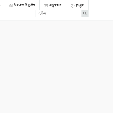
མིང་ཚིག་རིའུ་མིག
བརྙན་པར།
ཁ་བྱང་
Enter
Search
search
term