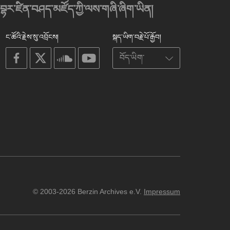
་བྷར་ཛིན་བཤད་མཛོད་ཀྱི་ལས་གཞི་ཞིག་ཡིན།
ང་ཚོའི་རྗེས་སུ་འབྲོངས།
སྐད་ཡིག་བརྗེ་པོ་རྒྱོབ།
on
on
on
on
facebook
X
soundcloud
youtube
© 2003-2026 Berzin Archives e.V.
Impressum