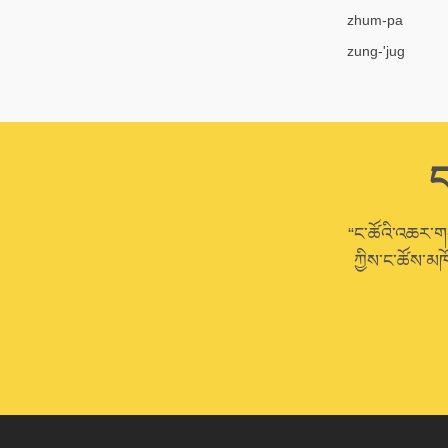
zhum-pa
zung-'jug
ང
“ང་ཚོའི་འཆར་གཞི
ཀྱིས་ང་ཚོས་མཁ