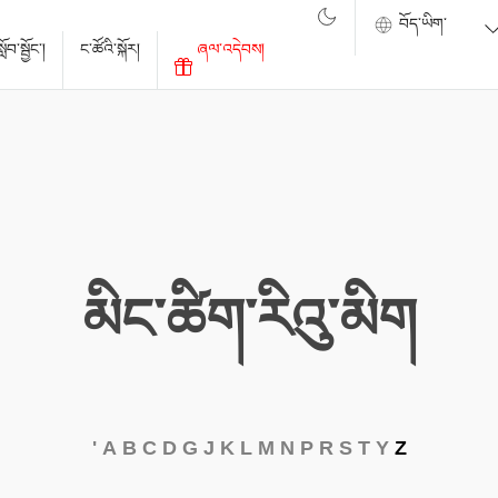
ོབ་སྦྱོང་།
ང་ཚོའི་སྐོར།
ཞལ་འདེབས།
མིང་ཚིག་རིའུ་མིག
'
A
B
C
D
G
J
K
L
M
N
P
R
S
T
Y
Z