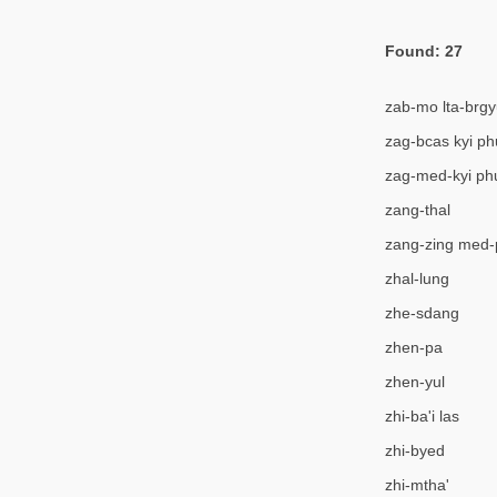
Found: 27
zab-mo lta-brg
zag-bcas kyi p
zag-med-kyi ph
zang-thal
zang-zing med-
zhal-lung
zhe-sdang
zhen-pa
zhen-yul
zhi-ba'i las
zhi-byed
zhi-mtha'