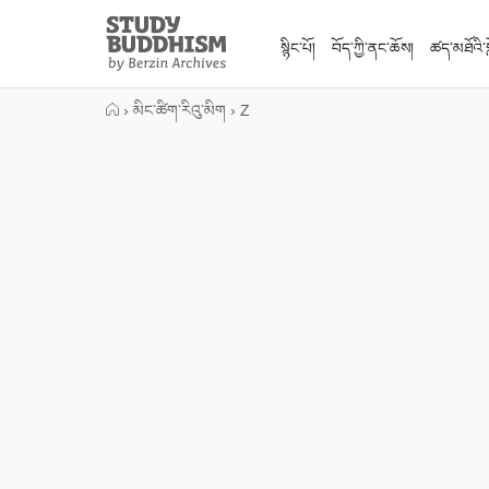
Close
Study
Buddhism
སྙིང་པོ།
བོད་ཀྱི་ནང་ཆོས།
ཚད་མཐོའི་སླ
Home
›
མིང་ཚིག་རིའུ་མིག
›
Z