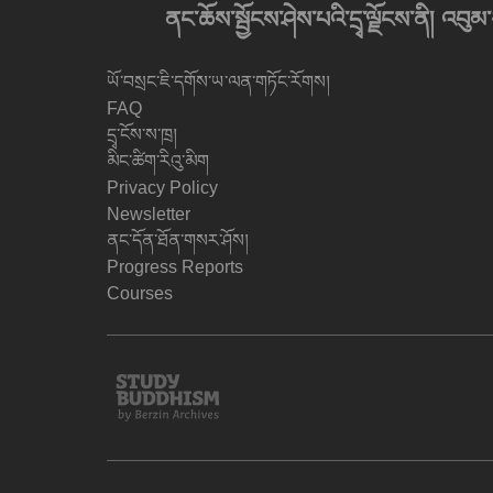
ནང་ཆོས་སྦྱོངས་ཤེས་པའི་དྲྭ་ལྗོངས་ནི། 
ཡོ་བསྲང་ཇི་དགོས་ཡ་ལན་གཏོང་རོགས།
FAQ
དྲྭ་ངོས་ས་ཁྲ།
མིང་ཚིག་རིའུ་མིག
Privacy Policy
Newsletter
ནང་དོན་ཐོན་གསར་ཤོས།
Progress Reports
Courses
Study
Buddhism
Home