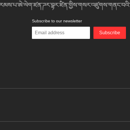
འབུམ་རམས་པ་ཨེ་ལེག་ཛན་ཌར་བྷར་ཛིན་གྱིས་གསར་འཛུགས་གནང་བའི
Subscribe to our newsletter
Enter
Subscribe
your
email