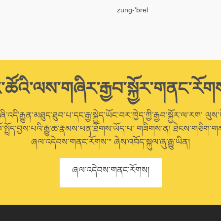
zung-'brel
་ཚོའི་ལས་གཞིར་རྒྱབ་སྐྱོར་གནང་རོག
་འདི་རྒྱུན་མཐུད་ཐུབ་པ་དང་རྒྱ་སྐྱེད་ཡོང་བར་ཁྱེད་ཀྱི་རྒྱབ་སྐྱོར་ལ་རག་ ལུས་
ོ་སྤྲོད་བྱས་པའི་རྒྱུ་ཆ་རྣམས་ཕན་ཐོགས་ཡོད་པ་ གཟིགས་ན། ཐེངས་གཅིག་གམ
ཞལ་འདེབས་གནང་རོགས་” ཞེས་འབོད་སྐུལ་ཞུ་རྒྱུ་ཡིན།
ཞལ་འདེབས་གནང་རོགས།