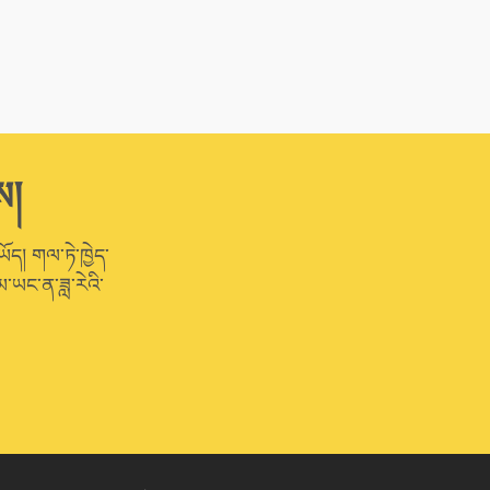
ས།
ཡོད། གལ་ཏེ་ཁྱེད་
་ཡང་ན་ཟླ་རེའི་