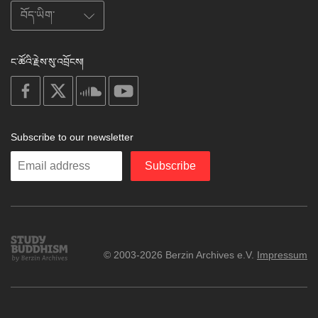
ང་ཚོའི་རྗེས་སུ་འབྲོངས།
on
on
on
on
facebook
X
soundcloud
youtube
Subscribe to our newsletter
Enter
Subscribe
your
email
Study
© 2003-2026 Berzin Archives e.V.
Impressum
Buddhism
Home