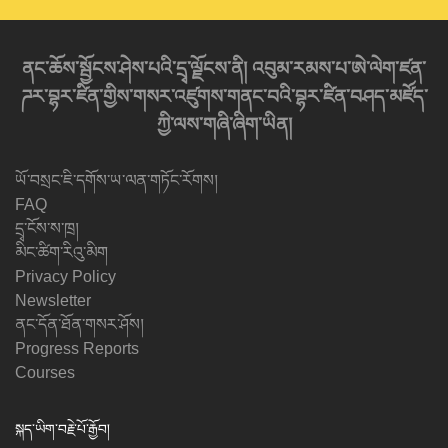
ནང་ཆོས་སྦྱོངས་ཤེས་པའི་དྲྭ་ལྗོངས་ནི། འབུམ་རམས་པ་ཨེ་ལེག་ཛན་
ཌར་བྷར་ཛིན་གྱིས་གསར་འཛུགས་གནང་བའི་བྷར་ཛིན་བཤད་མཛོད་
ཀྱི་ལས་གཞི་ཞིག་ཡིན།
ཡོ་བསྲང་ཇི་དགོས་ཡ་ལན་གཏོང་རོགས།
FAQ
དྲྭ་ངོས་ས་ཁྲ།
མིང་ཚིག་རིའུ་མིག
Privacy Policy
Newsletter
ནང་དོན་ཐོན་གསར་ཤོས།
Progress Reports
Courses
སྐད་ཡིག་བརྗེ་པོ་རྒྱོབ།