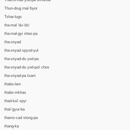
Thun-drug rnal-'byor
Tshar-lugs
tha-mal 'du-'dzi
tha-mal-gyi shes-pa
tha-snyad
tha-snyad spyod-yul
tha-snyad-du yod-pa
tha-snyad-du yod-pa'i chos
tha-snyad-pa tsam
thabs-lam
thabs-mkhas
thad-ka'i spyi
thal-'gyur-ba
thams-cad stong-pa
thang-ka