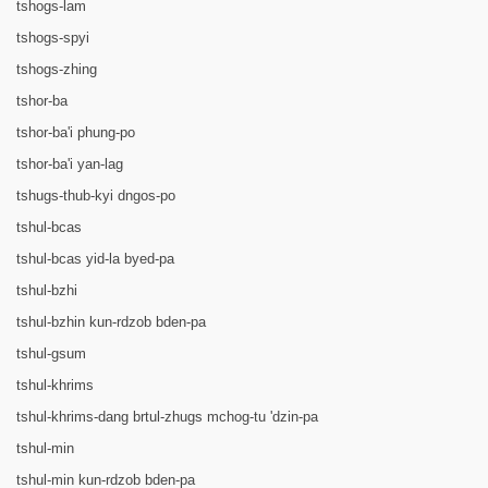
tshogs-lam
tshogs-spyi
tshogs-zhing
tshor-ba
tshor-ba'i phung-po
tshor-ba'i yan-lag
tshugs-thub-kyi dngos-po
tshul-bcas
tshul-bcas yid-la byed-pa
tshul-bzhi
tshul-bzhin kun-rdzob bden-pa
tshul-gsum
tshul-khrims
tshul-khrims-dang brtul-zhugs mchog-tu 'dzin-pa
tshul-min
tshul-min kun-rdzob bden-pa