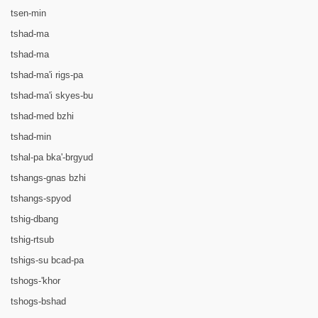
tsen-min
tshad-ma
tshad-ma
tshad-ma'i rigs-pa
tshad-ma'i skyes-bu
tshad-med bzhi
tshad-min
tshal-pa bka'-brgyud
tshangs-gnas bzhi
tshangs-spyod
tshig-dbang
tshig-rtsub
tshigs-su bcad-pa
tshogs-'khor
tshogs-bshad