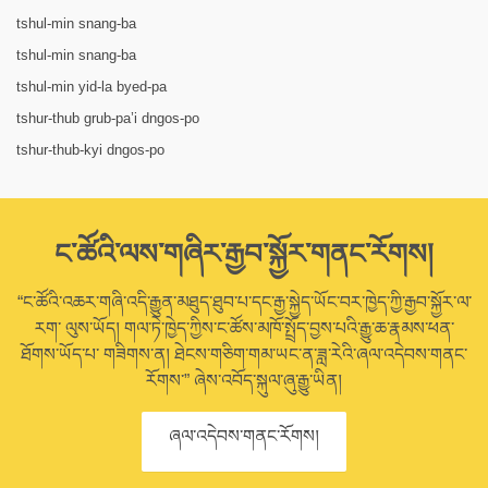
tshul-min snang-ba
tshul-min snang-ba
tshul-min yid-la byed-pa
tshur-thub grub-pa’i dngos-po
tshur-thub-kyi dngos-po
ང་ཚོའི་ལས་གཞིར་རྒྱབ་སྐྱོར་གནང་རོགས།
“ང་ཚོའི་འཆར་གཞི་འདི་རྒྱུན་མཐུད་ཐུབ་པ་དང་རྒྱ་སྐྱེད་ཡོང་བར་ཁྱེད་ཀྱི་རྒྱབ་སྐྱོར་ལ་
རག་ ལུས་ཡོད། གལ་ཏེ་ཁྱེད་ཀྱིས་ང་ཚོས་མཁོ་སྤྲོད་བྱས་པའི་རྒྱུ་ཆ་རྣམས་ཕན་
ཐོགས་ཡོད་པ་ གཟིགས་ན། ཐེངས་གཅིག་གམ་ཡང་ན་ཟླ་རེའི་ཞལ་འདེབས་གནང་
རོགས་” ཞེས་འབོད་སྐུལ་ཞུ་རྒྱུ་ཡིན།
ཞལ་འདེབས་གནང་རོགས།