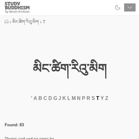
Close
Study
Buddhism
Home
›
མིང་ཚིག་རིའུ་མིག
›
T
མིང་ཚིག་རིའུ་མིག
'
A
B
C
D
G
J
K
L
M
N
P
R
S
T
Y
Z
Found: 83
Thams-cad yod-pa smra-ba