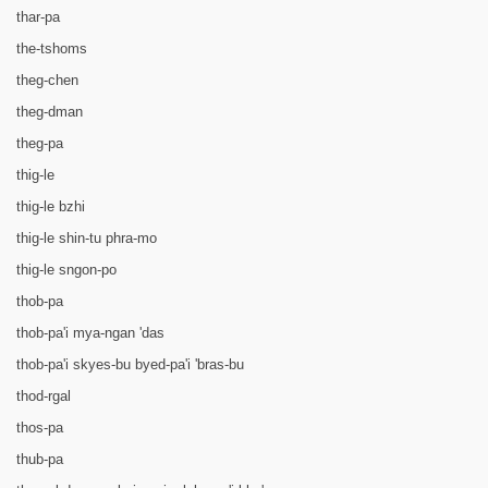
thar-pa
the-tshoms
theg-chen
theg-dman
theg-pa
thig-le
thig-le bzhi
thig-le shin-tu phra-mo
thig-le sngon-po
thob-pa
thob-pa'i mya-ngan 'das
thob-pa'i skyes-bu byed-pa'i 'bras-bu
thod-rgal
thos-pa
thub-pa