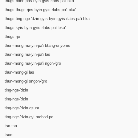
thugs bden-pas byin-gyis rlabs-pa'i bka'
thugs thugs-rjes byin-gyis rlabs-pa'i bka'
thugs ting-nge-'dzin-gyis byin-gyis rlabs-pa'i bka'
thugs-kyis byin-gyis rlabs-pa'i bka'
thugs-rje
thun-mong ma-yin-pa'i btang-snyoms
thun-mong ma-yin-pa'i las
thun-mong ma-yin-pa'i ngon-'gro
thun-mong-gi las
thun-mong-gi sngon-'gro
ting-nge-'dzin
ting-nge-'dzin
ting-nge-'dzin gsum
ting-nge-'dzin-gyi mchod-pa
tsa-tsa
tsam