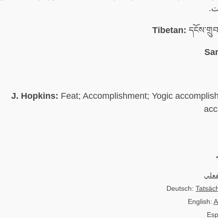
.
Tibetan:
དངོས་གྲུ
San
J. Hopkins:
Feat; Accomplishment; Yogic accomplish
acc
فعلي
Deutsch:
Tatsäc
English:
A
Esp