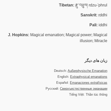
Tibetan:
རྫུ་འཕྲུལ། rdzu-'phrul
Sanskrit:
ṛddhi
Pali:
iddhi
J. Hopkins:
Magical emanation; Magical power; Magical
illusion; Miracle
زبان های دیگر
Deutsch:
Außerphysische Emanation
English:
Extraphysical emanations
Español:
Emanaciones extrafísicas
Русский:
Сверхъестественные эманации
Tiếng Việt: Thần túc thông