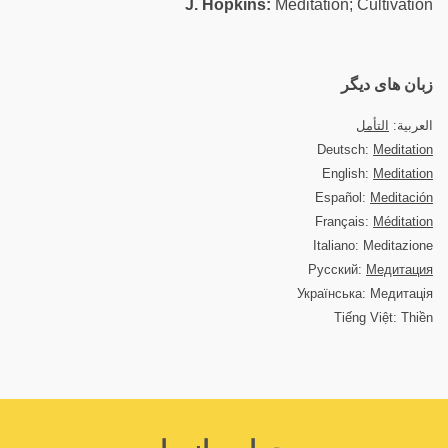
J. Hopkins:
Meditation; Cultivation
زبان های دیگر
العربية:
التأمل
Deutsch:
Meditation
English:
Meditation
Español:
Meditación
Français:
Méditation
Italiano: Meditazione
Русский:
Медитация
Українська: Медитація
Tiếng Việt: Thiền