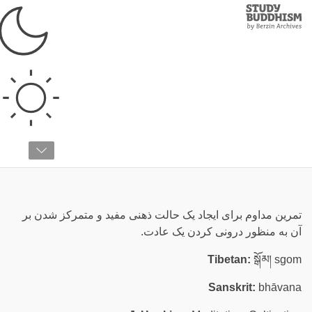
Study
Clos
Buddhism
Home
›
واژه‌نامه
›
ت
تعمق
تمرین مداوم برای ایجاد یک حالت ذهنی مفید و متمرکز شدن بر
آن به منظور درونی کردن یک عادت.
Tibetan:
སྒོམ། sgom
Sanskrit:
bhāvana