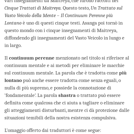
vari insegnamenti da Maitreya, che furono raccolti nei
Cinque Trattati di Maitreya.
Questo testo,
Un Trattato sul
Vasto Veicolo della Mente – Il Continuum Perenne più
Lontano
è uno di questi cinque testi. Asanga poi tornò in
questo mondo con i cinque insegnamenti di Maitreya,
diffondendo gli insegnamenti del Vasto Veicolo in lungo e
in largo.
Il
continuum perenne
menzionato nel titolo si riferisce al
continuum mentale e ai metodi per eliminare le macchie
sul continuum mentale. La parola che è tradotta come
più
lontano
può anche essere tradotta come senza eguali, o
nulla di più supremo, e possiede la connotazione di
‘fondamentale’. La parola
shastra
o trattato può essere
definita come qualcosa che ci aiuta a tagliare o eliminare
gli atteggiamenti disturbanti, mentre ci dà protezione dalle
situazioni temibili della nostra esistenza compulsiva.
L’omaggio offerto dai traduttori è come segue: