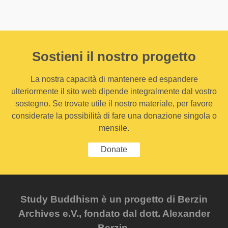
Sostieni il nostro progetto
La nostra capacità di mantenere ed espandere
ulteriormente il sito web dipende integralmente dal vostro
sostegno. Se trovate utile il nostro materiale, per favore
considerate la possibilità di fare una donazione singola o
mensile.
Donate
Study Buddhism è un progetto di Berzin
Archives e.V., fondato dal dott. Alexander
Berzin.