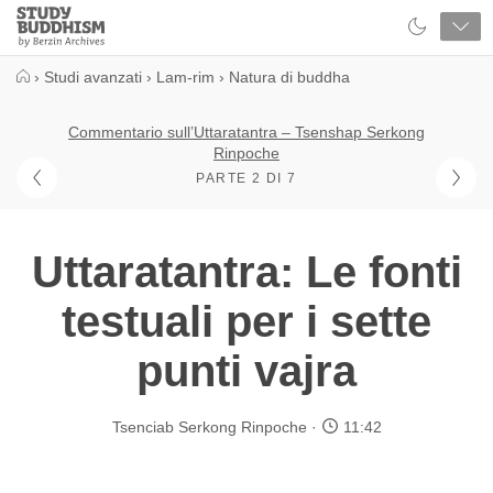
Close
Study
Buddhism
Home
›
Studi avanzati
›
Lam-rim
›
Natura di buddha
Commentario sull’Uttaratantra – Tsenshap Serkong
Rinpoche
PARTE 2 DI 7
Uttaratantra: Le fonti
testuali per i sette
punti vajra
Tsenciab Serkong Rinpoche
11:42