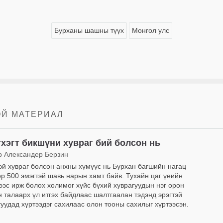
Бурханы шашны түүх
Монгол улс
ОЙ МАТЕРИАЛ
хэгт бикшүни хувраг бий болсон нь
р Александер Берзин
эй хувраг болсон анхны хүмүүс нь Бурхан багшийн нагац
өөр 500 эмэгтэй шавь нарын хамт байв. Тухайн цаг үеийн
ээс ирж болох холимог хүйс бүхий хуврагуудын нэг орон
н талаарх үл итгэх байдлаас шалтгаалан тэдэнд эрэгтэй
гуудад хүртээдэг сахилаас олон тооны сахилыг хүртээсэн.