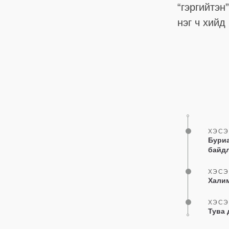
“гэргийтэн
нэг ч хийд
ХЭСЭ
Буриа
байд
ХЭСЭ
Халим
ХЭСЭ
Тува 