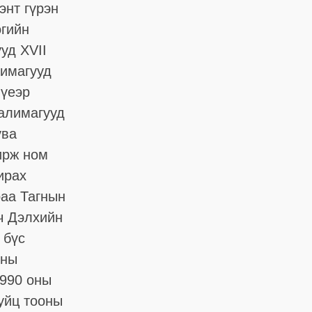
энт гүрэн
өгийн
уд XVII
лимагууд
 үеэр
халимагууд
ува
ирж ном
ирах
раа Тагнын
вч Дэлхийн
 бүс
шны
1990 оны
уйц тооны