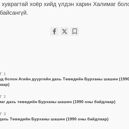
” хуврагтай хоёр хийд үлдэн харин Халимаг бол
 байсангүй.
Share
Bookmark
on
facebook
Г 1
д болон Агийн дүүргийн дахь Төвөдийн Бурханы шашин (199
лаар)
Г 2
аг дахь төвөдийн Бурханы шашин (1990 оны байдлаар)
Г 3
дахь Төвөдийн Бурханы шашин (1990 оны байдлаар)