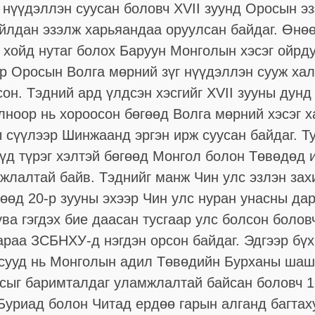
 нүүдэллэн суусан боловч XVII зуунд Оросын эз
айлдан эзэлж харьяандаа оруулсан байдаг. Өнө
хойд нутаг болох Баруун Монголын хэсэг ойрду
эр Оросын Волга мөрний зүг нүүдэллэн сууж ха
сон. Тэдний ард үлдсэн хэсгийг XVII зууны дунд
лноор нь хороосон бөгөөд Волга мөрний хэсэг 
ы сүүлээр Шинжаанд эргэн ирж суусан байдаг. Т
үүд түрэг хэлтэй бөгөөд Монгол болон Төвөдөд 
мжлалтай байв. Тэднийг манж Чин улс эзлэн зах
өөд 20-р зууны эхээр Чин улс нуран унасны да
ва гэгдэх бие даасан тусгаар улс болсон боло
араа ЗСБНХУ-д нэгдэн орсон байдаг. Эдгээр бүх
лсууд нь Монголын адил Төвөдийн Бурханы ша
ёсыг баримталдаг уламжлалтай байсан боловч 
Буриад болон Читад ердөө гарын алганд багтах