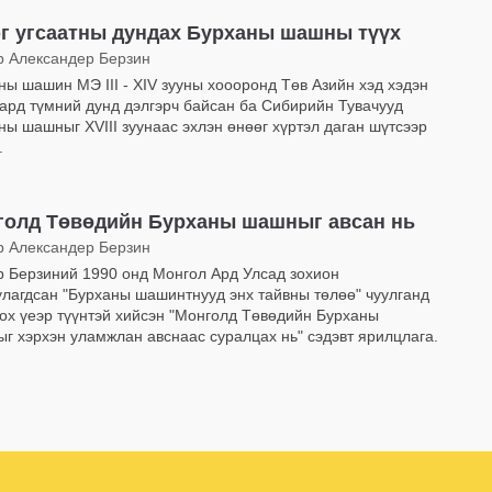
г угсаатны дундах Бурханы шашны түүх
р Александер Берзин
ны шашин МЭ III - XIV зууны хоооронд Төв Азийн хэд хэдэн
 ард түмний дунд дэлгэрч байсан ба Сибирийн Тувачууд
ны шашныг XVIII зуунаас эхлэн өнөөг хүртэл даган шүтсээр
.
голд Төвөдийн Бурханы шашныг авсан нь
р Александер Берзин
р Берзиний 1990 онд Монгол Ард Улсад зохион
улагдсан "Бурханы шашинтнууд энх тайвны төлөө" чуулганд
ох үеэр түүнтэй хийсэн "Монголд Төвөдийн Бурханы
г хэрхэн уламжлан авснаас суралцах нь" сэдэвт ярилцлага.