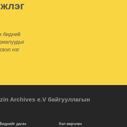
мжлэг
х бидний
ериалуудыг
свэл нэг
in Archives e.V байгууллагын
Биднийг дагах
Хэл өөрчлөх