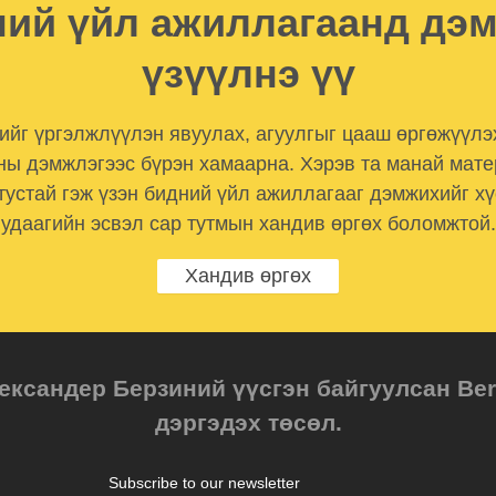
ий үйл ажиллагаанд дэ
үзүүлнэ үү
лийг үргэлжлүүлэн явуулах, агуулгыг цааш өргөжүүлэ
ны дэмжлэгээс бүрэн хамаарна. Хэрэв та манай мат
тустай гэж үзэн бидний үйл ажиллагааг дэмжихийг хү
удаагийн эсвэл сар тутмын хандив өргөх боломжтой.
Хандив өргөх
ександер Берзиний үүсгэн байгуулсан Berz
дэргэдэх төсөл.
Subscribe to our newsletter