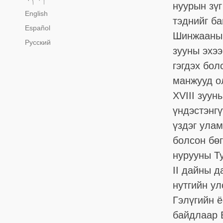
нуурын зүг
English
тэднийг б
Español
Шинжааны 
Русский
зууны эхэ
гэгдэх бол
манжууд о
XVIII зуун
үндэстэнг
үздэг ула
болсон бөг
нурууны Ту
II дайны д
нутгийн у
Гэлүгийн 
байдлаар 