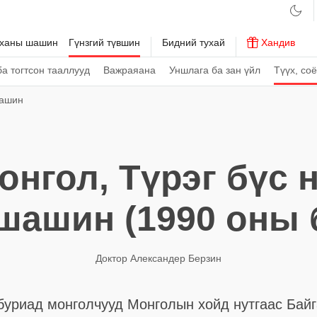
рханы шашин
Гүнзгий түвшин
Бидний тухай
Хандив
а тогтсон тааллууд
Важраяана
Уншлага ба зан үйл
Түүх, со
шашин
нгол, Түрэг бүс 
шашин (1990 оны 
Доктор Александер Берзин
 буриад монголчууд Монголын хойд нутгаас Бай