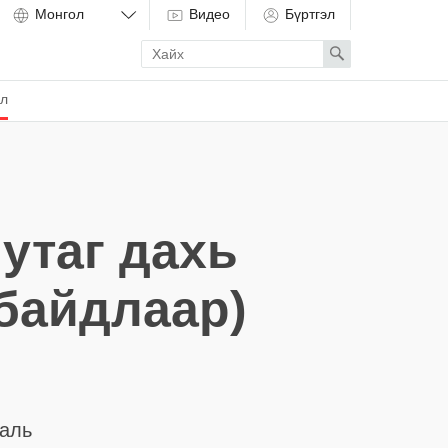
Видео
Бүртгэл
Enter
Search
search
term
ёл
нутаг дахь
байдлаар)
галь