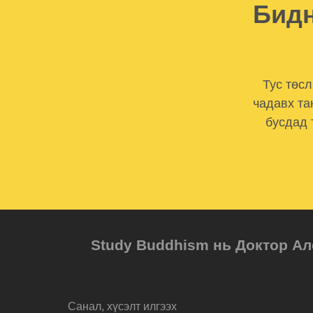
Бидн
Тус төс
чадавх та
бусдад 
Study Buddhism нь Доктор Ал
Санал, хүсэлт илгээх