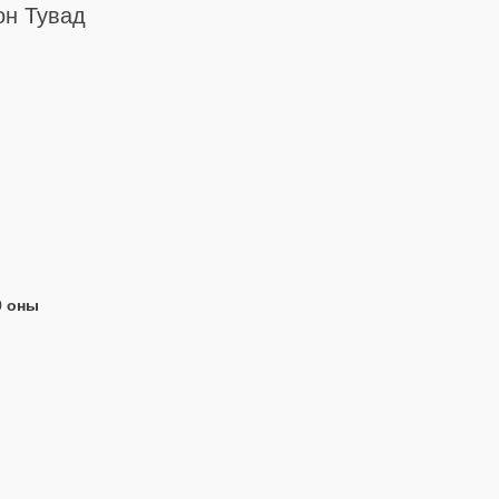
он Тувад
0 оны