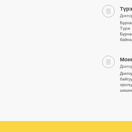
Түрэ
Докто
Бурха
Түрэг
Бурха
байна
Мон
Докто
Докто
байгу
оролц
шашны