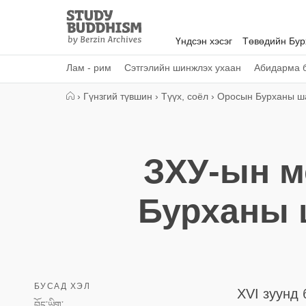
Close
Study
Buddhism
Үндсэн хэсэг
Төвөдийн Бу
Home
Лам - рим
Сэтгэлийн шинжлэх ухаан
Абидарма б
›
Гүнзгий түвшин
›
Түүх, соёл
›
Оросын Бурханы 
ЗХУ-ын мо
Бурханы 
БУСАД ХЭЛ
XVI зуунд
བོད་ཡིག་