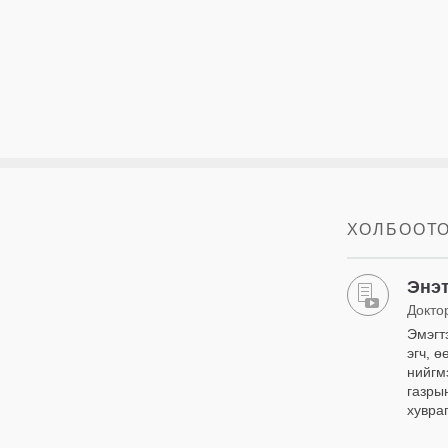
ХОЛБООТ
Энэт
Докто
Эмэгт
эгч, 
нийгм
газры
хувра