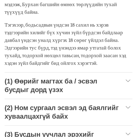
мэдээж, Бурхан багшийн өмнөх төрлүүдийн тухай
түүхүүд байна.
Тэгэхээр, бодьсадвын үндсэн 18 сахил нь хэрэв
тэдгээрийн хилийг бүх хүчин зүйл бүрдсэн байдлаар
давбал үндсэн уналд хүргэх 18 сөрөг үйлдэл байна.
Эдгээрийн тус бүрд, тэд үнэндээ ямар утгатай болох
тухайд, тодорхой нөхцөл тавьсан, тодорхой заасан хэд
хэдэн зүйл байдгийг бид ойлгох хэрэгтэй.
(1) Өөрийг магтах ба / эсвэл
бусдыг дорд үзэх
(2) Ном сургаал эсвэл эд баялгийг
хуваалцахгүй байх
(3) Бусдын уучлал эрэхийг