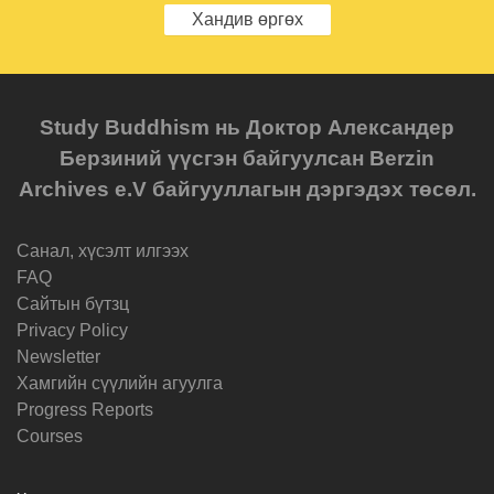
Хандив өргөх
Study Buddhism нь Доктор Александер
Берзиний үүсгэн байгуулсан Berzin
Archives e.V байгууллагын дэргэдэх төсөл.
Санал, хүсэлт илгээх
FAQ
Cайтын бүтзц
Privacy Policy
Newsletter
Хамгийн сүүлийн агуулга
Progress Reports
Courses