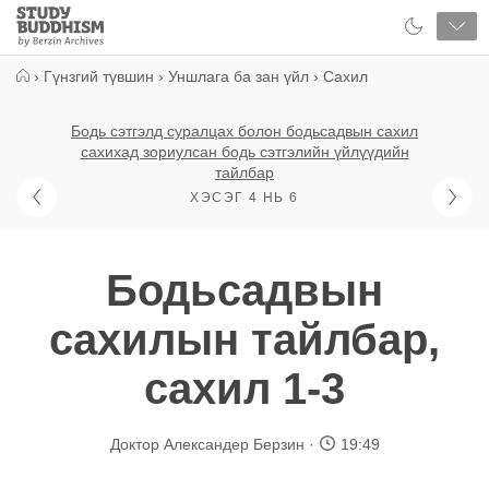
Close
Study
Buddhism
Home
›
Гүнзгий түвшин
›
Уншлага ба зан үйл
›
Сахил
Бодь сэтгэлд суралцах болон бодьсадвын сахил
сахихад зориулсан бодь сэтгэлийн үйлүүдийн
тайлбар
ХЭСЭГ 4 НЬ 6
Бодьсадвын
сахилын тайлбар,
сахил 1-3
Доктор Александер Берзин
19:49