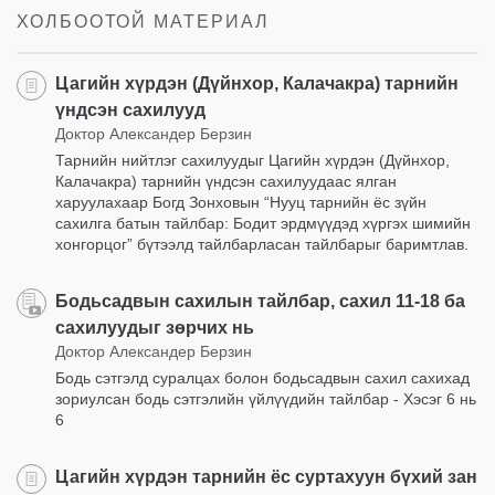
ХОЛБООТОЙ МАТЕРИАЛ
Цагийн хүрдэн (Дүйнхор, Калачакра) тарнийн
үндсэн сахилууд
Доктор Александер Берзин
Тарнийн нийтлэг сахилуудыг Цагийн хүрдэн (Дүйнхор,
Калачакра) тарнийн үндсэн сахилуудаас ялган
харуулахаар Богд Зонховын “Нууц тарнийн ёс зүйн
сахилга батын тайлбар: Бодит эрдмүүдэд хүргэх шимийн
хонгорцог” бүтээлд тайлбарласан тайлбарыг баримтлав.
Бодьсадвын сахилын тайлбар, сахил 11-18 ба
сахилуудыг зөрчих нь
Доктор Александер Берзин
Бодь сэтгэлд суралцах болон бодьсадвын сахил сахихад
зориулсан бодь сэтгэлийн үйлүүдийн тайлбар - Хэсэг 6 нь
6
Цагийн хүрдэн тарнийн ёс суртахуун бүхий зан