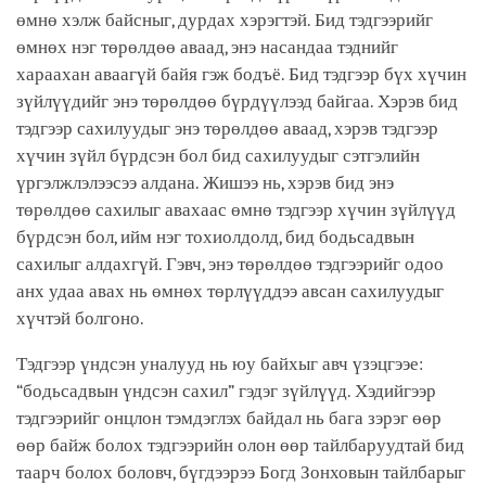
өмнө хэлж байсныг, дурдах хэрэгтэй. Бид тэдгээрийг
өмнөх нэг төрөлдөө аваад, энэ насандаа тэднийг
хараахан аваагүй байя гэж бодъё. Бид тэдгээр бүх хүчин
зүйлүүдийг энэ төрөлдөө бүрдүүлээд байгаа. Хэрэв бид
тэдгээр сахилуудыг энэ төрөлдөө аваад, хэрэв тэдгээр
хүчин зүйл бүрдсэн бол бид сахилуудыг сэтгэлийн
үргэлжлэлээсээ алдана. Жишээ нь, хэрэв бид энэ
төрөлдөө сахилыг авахаас өмнө тэдгээр хүчин зүйлүүд
бүрдсэн бол, ийм нэг тохиолдолд, бид бодьсадвын
сахилыг алдахгүй. Гэвч, энэ төрөлдөө тэдгээрийг одоо
анх удаа авах нь өмнөх төрлүүддээ авсан сахилуудыг
хүчтэй болгоно.
Тэдгээр үндсэн уналууд нь юу байхыг авч үзэцгээе:
“бодьсадвын үндсэн сахил” гэдэг зүйлүүд. Хэдийгээр
тэдгээрийг онцлон тэмдэглэх байдал нь бага зэрэг өөр
өөр байж болох тэдгээрийн олон өөр тайлбаруудтай бид
таарч болох боловч, бүгдээрээ Богд Зонховын тайлбарыг