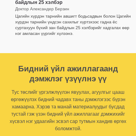
байдлын 25 хэлбэр
Доктор Александер Берзин
Цагийн хүрдэн тарнийн авшигт бодьсадвын болон Цагийн
хүрдэн тарнийн үндсэн сахилыг хүртэхээс гадна ёс
суртахуун бүхий зан байдлын 25 хэлбэрийг хадгалах өөр
нэг амласан үүргийг хүлээнэ.
Бидний үйл ажиллагаанд
дэмжлэг үзүүлнэ үү
Тус төслийг үргэлжлүүлэн явуулах, агуулгыг цааш
өргөжүүлэх бидний чадавх таны дэмжлэгээс бүрэн
хамаарна. Хэрэв та манай материалуудыг бусдад
тустай гэж үзэн бидний үйл ажиллагааг дэмжихийг
хүсвэл нэг удаагийн эсвэл сар тутмын хандив өргөх
боломжтой.