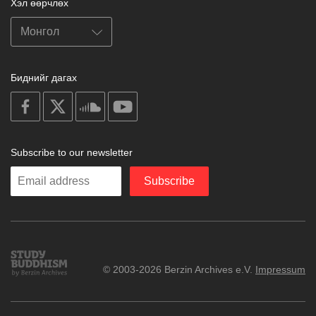
Хэл өөрчлөх
Биднийг дагах
on
on
on
on
facebook
X
soundcloud
youtube
Subscribe to our newsletter
Enter
Subscribe
your
email
Study
© 2003-2026 Berzin Archives e.V.
Impressum
Buddhism
Home