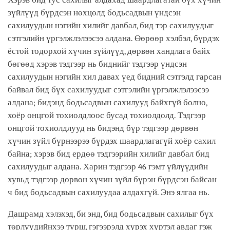
зүйлүүд бүрдсэн нөхцөлд бодьсадвын үндсэн
сахилуудын нэгийн хилийг давбал, бид тэр сахилуудыг
сэтгэлийн үргэлжлэлээсээ алдана. Өөрөөр хэлбэл, бүрдэх
ёстой тодорхой хүчин зүйлүүд, дөрвөн хандлага байх
бөгөөд хэрэв тэдгээр нь биднийг тэдгээр үндсэн
сахилуудын нэгийн хил давах үед бидний сэтгэлд гарсан
байвал бид бүх сахилуудыг сэтгэлийн үргэлжлэлээсээ
алдана; бидэнд бодьсадвын сахилууд байхгүй болно,
хоёр онцгой тохиолдлоос бусад тохиолдолд. Тэдгээр
онцгой тохиолдлууд нь бидэнд бүр тэдгээр дөрвөн
хүчин зүйл бүрнээрээ бүрдэх шаардлагагүй хоёр сахил
байна; хэрэв бид ердөө тэдгээрийн хилийг давбал бид
сахилуудыг алдана. Харин тэдгээр 46 гэмт үйлүүдийн
хувьд тэдгээр дөрвөн хүчин зүйл бүрэн бүрдсэн байсан
ч бид бодьсадвын сахилуудаа алдахгүй. Энэ ялгаа нь.
Дашрамд хэлэхэд, би энд, бид бодьсадвын сахилыг бүх
төрлүүдийнхээ турш, гэгээрэлд хүрэх хүртэл авдаг гэж