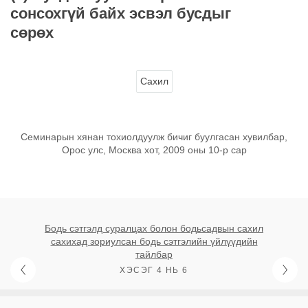
сонсохгүй байх эсвэл бусдыг
сөрөх
Сахил
Семинарын хянан тохиолдуулж бичиг буулгасан хувилбар,
Орос улс, Москва хот, 2009 оны 10-р сар
Бодь сэтгэлд суралцах болон бодьсадвын сахил
сахихад зориулсан бодь сэтгэлийн үйлүүдийн
тайлбар
ХЭСЭГ 4 НЬ 6