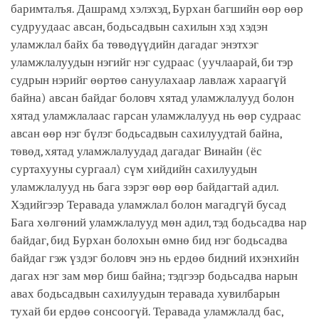
баримталъя. Дашрамд хэлэхэд, Бурхан багшийн өөр өөр
судруудаас авсан, бодьсадвын сахилын хэд хэдэн
уламжлал байх ба төвөдүүдийн дагадаг энэтхэг
уламжлалуудын нэгийг нэг судраас (уучлаарай, би тэр
судрын нэрийг өөртөө сануулахаар лавлаж хараагүй
байна) авсан байдаг боловч хятад уламжлалууд болон
хятад уламжлалаас гарсан уламжлалууд нь өөр судраас
авсан өөр нэг бүлэг бодьсадвын сахилуудтай байна,
төвөд, хятад уламжлалуудад дагадаг Винайн (ёс
суртахууны сургаал) сүм хийдийн сахилуудын
уламжлалууд нь бага зэрэг өөр өөр байдагтай адил.
Хэдийгээр Теравада уламжлал болон магадгүй бусад
Бага хөлгөний уламжлалууд мөн адил, тэд бодьсадва нар
байдаг, бид Бурхан болохын өмнө бид нэг бодьсадва
байдаг гэж үздэг боловч энэ нь ердөө бидний ихэнхийн
дагах нэг зам мөр биш байна; тэдгээр бодьсадва нарын
авах бодьсадвын сахилуудын теравада хувилбарын
тухай би ердөө сонсоогүй. Теравада уламжлалд бас,