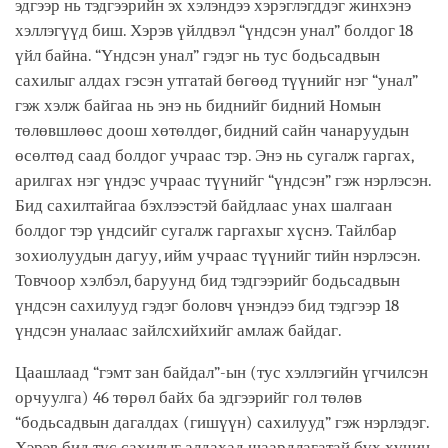
эдгээр нь тэдгээрийн эх хэлэндээ хэрэглэгддэг жинхэнэ
хэллэгүүд биш. Хэрэв үйлдвэл “үндсэн унал” болдог 18
үйл байна. “Үндсэн унал” гэдэг нь тус бодьсадвын
сахилыг алдах гэсэн утгатай бөгөөд түүнийг нэг “унал”
гэж хэлж байгаа нь энэ нь биднийг бидний Номын
төлөвшлөөс доош хөтөлдөг, бидний сайн чанаруудын
өсөлтөд саад болдог учраас тэр. Энэ нь сугалж гаргах,
арилгах нэг үндэс учраас түүнийг “үндсэн” гэж нэрлэсэн.
Бид сахилтайгаа бэхлээстэй байдлаас унах шалгаан
болдог тэр үндсийг сугалж гаргахыг хүснэ. Тайлбар
зохиолуудын дагуу, ийм учраас түүнийг тийн нэрлэсэн.
Товчоор хэлбэл, баруунд бид тэдгээрийг бодьсадвын
үндсэн сахилууд гэдэг боловч үнэндээ бид тэдгээр 18
үндсэн уналаас зайлсхийхийг амлаж байдаг.
Цаашлаад “гэмт зан байдал”-ын (тус хэллэгийн үгчилсэн
орчуулга) 46 төрөл байх ба эдгээрийг гол төлөв
“бодьсадвын дагалдах (гишүүн) сахилууд” гэж нэрлэдэг.
Хэрэв бид тус сахилыг алдахад шаардлагатай бүх хүчин