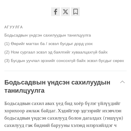
Share
Bookmark
on
АГУУЛГА
facebook
Бодьсадвын үндсэн сахилуудын танилцуулга
(1) Өөрийг магтах ба / эсвэл бусдыг дорд үзэх
(2) Ном сургаал эсвэл эд баялгийг хуваалцахгүй байх
(3) Бусдын уучлал эрэхийг сонсохгүй байх эсвэл бусдыг сөрөх
Бодьсадвын үндсэн сахилуудын
танилцуулга
Бодьсадвын сахил авах үед бид хоёр бүлэг үйлүүдийг
хорихоор амлаж байдаг. Хэдийгээр эдгээрийг ихэвчлэн
бодьсадвын үндсэн сахилууд болон дагалдах (гишүүн)
сахилууд гэж бидний барууны хэлэнд илэрхийлдэг ч