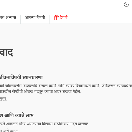
ावत अभ्यास
आमच्या विषयी
देणगी
वाद
 जीवनाविषयी ध्यानधारणा
नवी जीवनावरील शिकवणींचे श्रवण करणे आणि त्यावर विचारमंथन करणे, जेणेकरून त्यासंबंधीच्य
पल्याकडील गोष्टीची ओळख पटवून त्याचा आदर राखता येईल.
त्यू
देश आणि त्याचे लाभ
चा आपले आकलन योग्य असल्याचा विश्वास वाढविण्यास मदत करतात.
्ययन कसे कराल