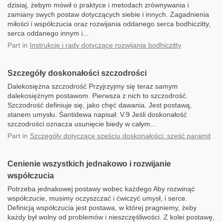
dzisiaj, żebym mówił o praktyce i metodach zrównywania i
zamiany swych postaw dotyczących siebie i innych. Zagadnienia
miłości i współczucia oraz rozwijania oddanego serca bodhiczitty,
serca oddanego innym i...
Part
in
Instrukcje i rady dotyczące rozwijania bodhiczitty
Szczegóły doskonałości szczodrości
Dalekosiężna szczodrość Przyjrzyjmy się teraz samym
dalekosiężnym postawom. Pierwsza z nich to szczodrość.
Szczodrość definiuje się, jako chęć dawania. Jest postawą,
stanem umysłu. Śantidewa napisał: V.9 Jeśli doskonałość
szczodrości oznacza usunięcie biedy w całym...
Part
in
Szczegóły dotyczące sześciu doskonałości: sześć paramit
Cenienie wszystkich jednakowo i rozwijanie
współczucia
Potrzeba jednakowej postawy wobec każdego Aby rozwinąć
współczucie, musimy oczyszczać i ćwiczyć umysł, i serce.
Definicją współczucia jest postawa, w której pragniemy, żeby
każdy był wolny od problemów i nieszczęśliwości. Z kolei postawę,