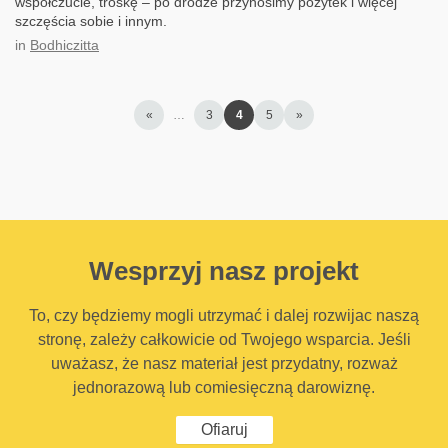
współczucie, troskę – po drodze przynosimy pożytek i więcej
szczęścia sobie i innym.
in
Bodhiczitta
«
…
3
4
5
»
Wesprzyj nasz projekt
To, czy będziemy mogli utrzymać i dalej rozwijac naszą
stronę, zależy całkowicie od Twojego wsparcia. Jeśli
uważasz, że nasz materiał jest przydatny, rozważ
jednorazową lub comiesięczną darowiznę.
Ofiaruj