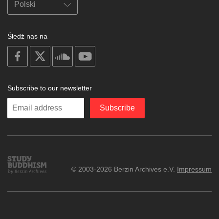
Śledź nas na
on
on
on
on
facebook
X
soundcloud
youtube
Subscribe to our newsletter
Enter
Subscribe
your
email
Study
© 2003-2026 Berzin Archives e.V.
Impressum
Buddhism
Home