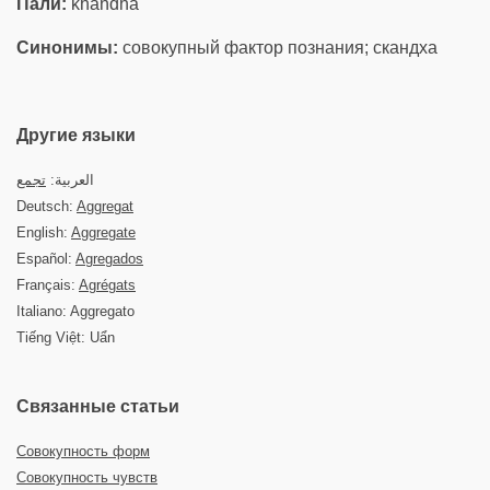
Пали:
khandha
Синонимы:
совокупный фактор познания; скандха
Другие языки
العربية:
تجمع
Deutsch:
Aggregat
English:
Aggregate
Español:
Agregados
Français:
Agrégats
Italiano: Aggregato
Tiếng Việt: Uẩn
Связанные статьи
Совокупность форм
Совокупность чувств