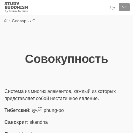
Close
Study
Buddhism
Home
›
Словарь
›
С
Совокупность
Система из многих элементов, каждый из которых
представляет собой нестатичное явление.
Тибетский:
ཕུང་པོ། phung-po
Санскрит:
skandha