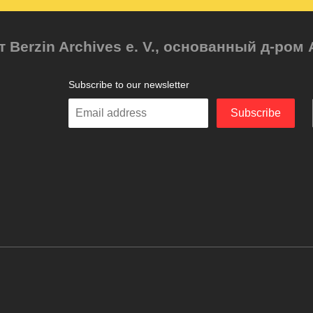
т Berzin Archives e. V., основанный д-ро
Subscribe to our newsletter
Enter
Subscribe
your
email