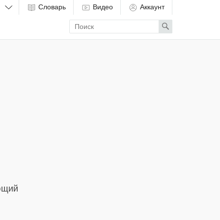
Словарь
Видео
Аккаунт
Enter
Search
search
term
ющий