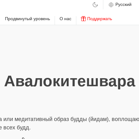
м
Продвинутый уровень
О нас
Поддержать
Авалокитешвара
а или медитативный образ будды (йидам), воплоща
 всех будд.