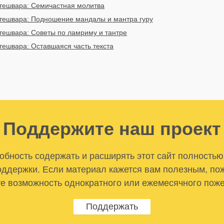
итешвара: Семичастная молитва
итешвара: Подношение мандалы и мантра гуру
итешвара: Советы по ламриму и тантре
тешвара: Оставшаяся часть текста
Поддержите наш проект
бность содержать и расширять этот сайт полностью
ддержки. Если материал кажется вам полезным, по
е возможность однократного или ежемесячного пож
Поддержать