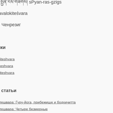
སྤྱན་རས་གཟིགས། sPyan-ras-gzigs
valokiteśvara
:
Ченрезиг
ыки
iteshvara
teshvara
iteshvara
 статьи
тешвара: Гуру-йога, прибежище и бодхичитта
итешвара: Четыре безмерные