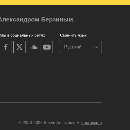
м Александром Берзиным.
Мы в социальных сетях
Сменить язык
on
on
on
on
facebook
X
soundcloud
youtube
© 2003-2026 Berzin Archives e.V.
Impressum