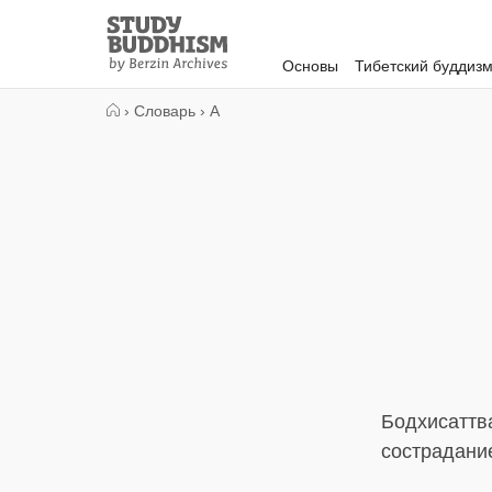
Close
Study
Buddhism
Основы
Тибетский буддиз
Home
›
Словарь
›
А
Бодхисаттв
сострадание