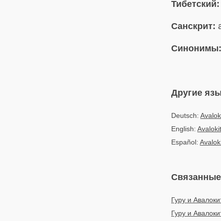
Тибетский:
Санскрит:
a
Синонимы
Другие яз
Deutsch:
Avalok
English:
Avaloki
Español:
Avalok
Связанные
Гуру и Авалоки
Гуру и Авалок