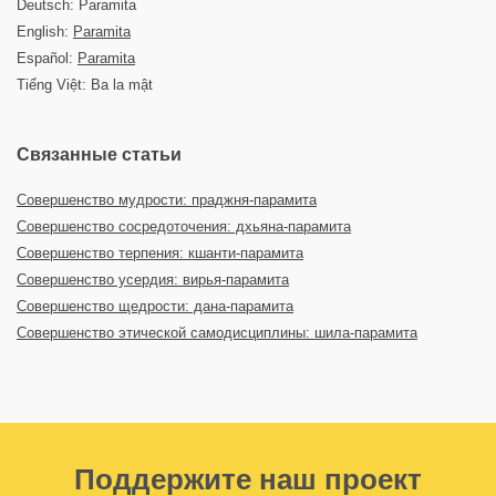
Deutsch: Paramita
English:
Paramita
Español:
Paramita
Tiếng Việt: Ba la mật
Связанные статьи
Совершенство мудрости: праджня-парамита
Совершенство сосредоточения: дхьяна-парамита
Совершенство терпения: кшанти-парамита
Совершенство усердия: вирья-парамита
Совершенство щедрости: дана-парамита
Совершенство этической самодисциплины: шила-парамита
Поддержите наш проект