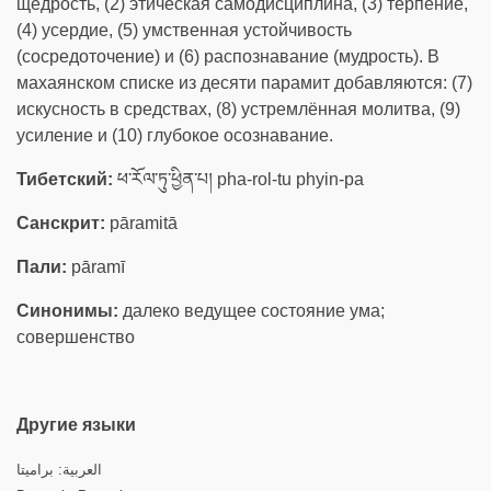
щедрость, (2) этическая самодисциплина, (3) терпение,
(4) усердие, (5) умственная устойчивость
(сосредоточение) и (6) распознавание (мудрость). В
махаянском списке из десяти парамит добавляются: (7)
искусность в средствах, (8) устремлённая молитва, (9)
усиление и (10) глубокое осознавание.
Тибетский:
ཕ་རོལ་ཏུ་ཕྱིན་པ། pha-rol-tu phyin-pa
Санскрит:
pāramitā
Пали:
pāramī
Синонимы:
далеко ведущее состояние ума;
совершенство
Другие языки
العربية: براميتا