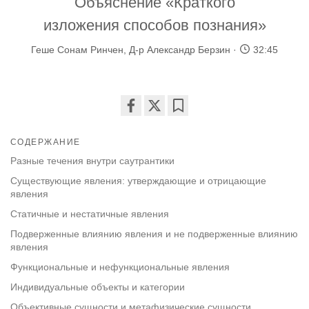
Объяснение «Краткого
изложения способов познания»
Геше Сонам Ринчен
,
Д-р Александр Берзин
32:45
Share
Bookmark
on
СОДЕРЖАНИЕ
facebook
Разные течения внутри саутрантики
Существующие явления: утверждающие и отрицающие
явления
Статичные и нестатичные явления
Подверженные влиянию явления и не подверженные влиянию
явления
Функциональные и нефункциональные явления
Индивидуальные объекты и категории
Объективные сущности и метафизические сущности