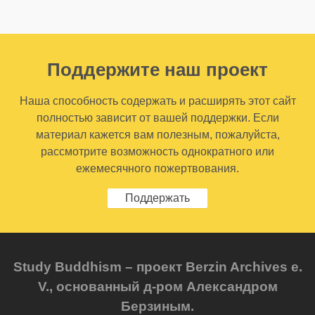
Поддержите наш проект
Наша способность содержать и расширять этот сайт
полностью зависит от вашей поддержки. Если
материал кажется вам полезным, пожалуйста,
рассмотрите возможность однократного или
ежемесячного пожертвования.
Поддержать
Study Buddhism – проект Berzin Archives e.
V., основанный д-ром Александром
Берзиным.