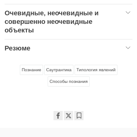
Очевидные, неочевидные и
совершенно неочевидные
объекты
Резюме
Познание
Саутрантика
Типология явлений
Способы познания
Share
Bookmark
on
facebook