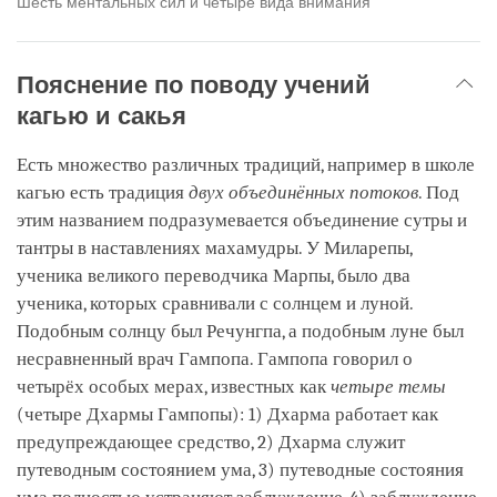
Шесть ментальных сил и четыре вида внимания
Пояснение по поводу учений
кагью и сакья
Есть множество различных традиций, например в школе
кагью есть традиция
двух объединённых потоков
. Под
этим названием подразумевается объединение сутры и
тантры в наставлениях махамудры. У Миларепы,
ученика великого переводчика Марпы, было два
ученика, которых сравнивали с солнцем и луной.
Подобным солнцу был Речунгпа, а подобным луне был
несравненный врач Гампопа. Гампопа говорил о
четырёх особых мерах, известных как
четыре темы
(четыре Дхармы Гампопы): 1) Дхарма работает как
предупреждающее средство, 2) Дхарма служит
путеводным состоянием ума, 3) путеводные состояния