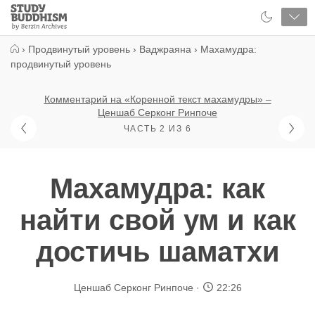
Close
Study
Buddhism
Home
›
Продвинутый уровень
›
Ваджраяна
›
Махамудра:
продвинутый уровень
Комментарий на «Коренной текст махамудры» –
Ценшаб Серконг Ринпоче
ЧАСТЬ 2 ИЗ 6
Махамудра: как
найти свой ум и как
достичь шаматхи
Ценшаб Серконг Ринпоче
22:26