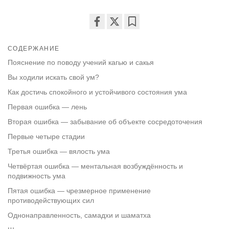
Share
Bookmark
on
СОДЕРЖАНИЕ
facebook
Пояснение по поводу учений кагью и сакья
Вы ходили искать свой ум?
Как достичь спокойного и устойчивого состояния ума
Первая ошибка — лень
Вторая ошибка — забывание об объекте сосредоточения
Первые четыре стадии
Третья ошибка — вялость ума
Четвёртая ошибка — ментальная возбуждённость и
подвижность ума
Пятая ошибка — чрезмерное применение
противодействующих сил
Однонаправленность, самадхи и шаматха