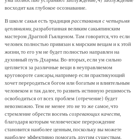
ума полностью устраняют заблуждение, 4) заблуждение
восходит как глубокое осознавание.
В школе сакья есть традиция
расставания с четырьмя
цепляниями
, разработанная великим сакьяпинским
мастером Драгпой Гьялценом. Там говорится, что если
человек полностью привязан к мирским вещам и к этой
жизни, то его ум не будет полностью направлен на
духовный путь Дхармы. Во-вторых, если ум сильно
цепляется за различные вещи в неуправляемом
круговороте сансары, например если практикующий
хочет переродиться богом или богатым и влиятельным
человеком и так далее, то развить истинную решимость
освободиться от всех проблем (отречение) будет
невозможно. Тем не менее это не то же самое, что
стремление обрести восемь
созревающих качеств
,
благодаря которым человеческое перерождение
становится наиболее ценным, поскольку вы можете
наиболее эффективно помогать другим существам.