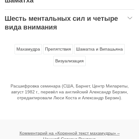
шаматха
Шесть ментальных сил и четыре
вида внимания
Махамудра
Препятствия
Шаматха и Випашьяна
Визуализация
Расшифровка семинара (США, Барнет, Центр Миларепы,
август 1982 г., перевёл на английский Александр Берзин,
отредактировали Люси Коста и Александр Берзин).
Комментарий на «Коренной текст махамудры» –
Ценшаб Серконг Ринпоче