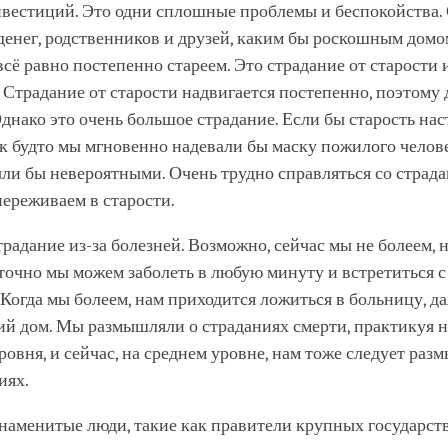
вестиций. Это одни сплошные проблемы и беспокойства. 
денег, родственников и друзей, каким бы роскошным дом
всё равно постепенно стареем. Это страдание от старости 
 Страдание от старости надвигается постепенно, поэтому 
Однако это очень большое страдание. Если бы старость нас
ак будто мы мгновенно надевали бы маску пожилого челов
ли бы невероятными. Очень трудно справляться со страд
ереживаем в старости.
традание из-за болезней. Возможно, сейчас мы не болеем, 
точно мы можем заболеть в любую минуту и встретиться 
Когда мы болеем, нам приходится ложиться в больницу, да
ий дом. Мы размышляли о страданиях смерти, практикуя 
ровня, и сейчас, на среднем уровне, нам тоже следует раз
иях.
наменитые люди, такие как правители крупных государств