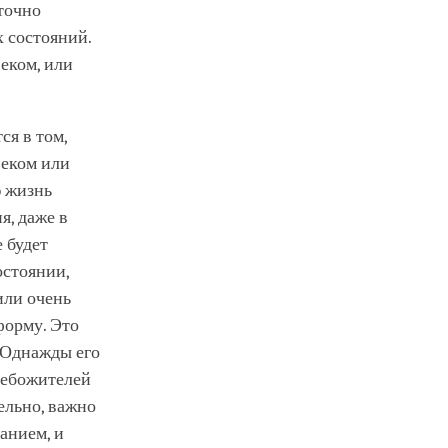
точно
 состояний.
еком, или
я в том,
веком или
 жизнь
я, даже в
 будет
остоянии,
или очень
форму. Это
. Однажды его
небожителей
ельно, важно
анием, и