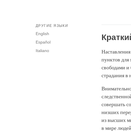
ДРУГИЕ ЯЗЫКИ
English
Кратки
Español
Italiano
Наставления
пунктов для 
свободами и 
страдания в
Внимательно
следственно
совершать со
низших пере
из высших ми
в мире людей