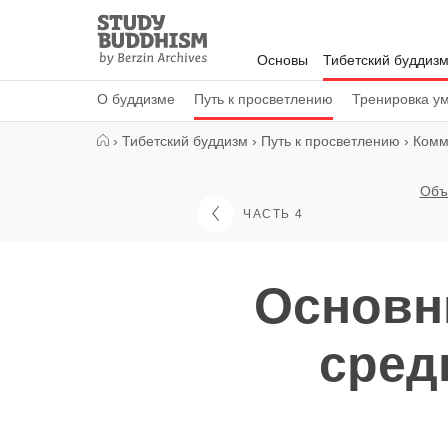
Close
Study
Buddhism
Основы
Тибетский буддиз
Home
О буддизме
Путь к просветлению
Тренировка у
›
Тибетский буддизм
›
Путь к просветлению
›
Комм
Объ
ЧАСТЬ 4
Основн
сред