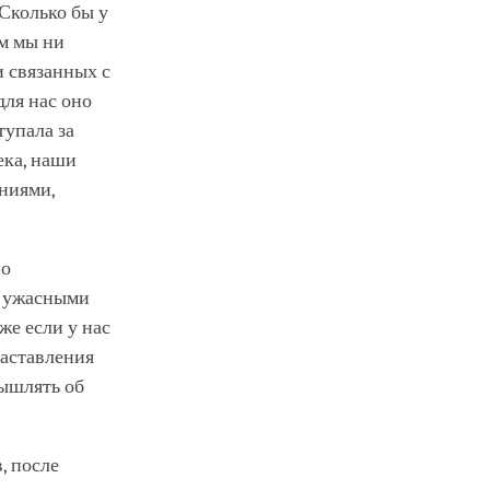
Сколько бы у
ом мы ни
и связанных с
для нас оно
тупала за
ека, наши
аниями,
но
с ужасными
же если у нас
наставления
мышлять об
, после