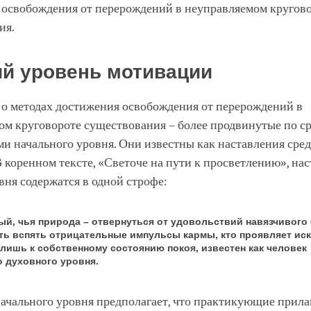
д освобождения от перерождений в неуправляемом кругов
ия.
й уровень мотивации
 о методах достижения освобождения от перерождений в
ом круговороте существования – более продвинутые по с
и начального уровня. Они известны как наставления сре
 коренном тексте, «Светоче на пути к просветлению», на
вня содержатся в одной строфе:
дый, чья природа – отвернуться от удовольствий навязчивого
ть вспять отрицательные импульсы кармы, кто проявляет ис
 лишь к собственному состоянию покоя, известен как человек
о духовного уровня.
ачального уровня предполагает, что практикующие прила