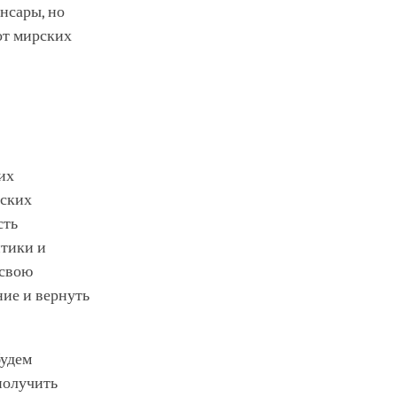
нсары, но
от мирских
их
рских
сть
итики и
 свою
ние и вернуть
будем
 получить