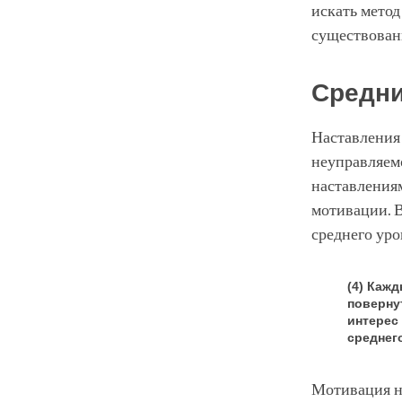
искать мето
существован
Средни
Наставления
неуправляем
наставлениям
мотивации. В
среднего уро
(4) Каж
поверну
интерес
среднег
Мотивация н