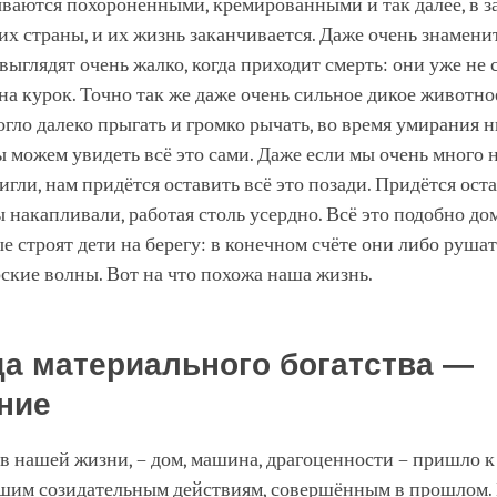
ываются похороненными, кремированными и так далее, в 
их страны, и их жизнь заканчивается. Даже очень знамен
выглядят очень жалко, когда приходит смерть: они уже не
на курок. Точно так же даже очень сильное дикое животно
гло далеко прыгать и громко рычать, во время умирания н
 можем увидеть всё это сами. Даже если мы очень много 
игли, нам придётся оставить всё это позади. Придётся ост
мы накапливали, работая столь усердно. Всё это подобно до
ые строят дети на берегу: в конечном счёте они либо рушат
кие волны. Вот на что похожа наша жизнь.
а материального богатства —
ние
ь в нашей жизни, – дом, машина, драгоценности – пришло к
ашим созидательным действиям, совершённым в прошлом.