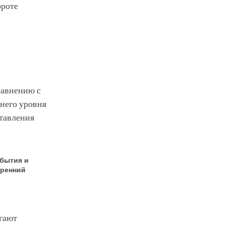
ороте
равнению с
днего уровня
ставления
 бытия и
кренний
гают