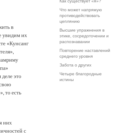
Как существует «я»?
Что может напрямую
противодействовать
цеплянию
жить в
Высшие упражнения в
е увидим их
этике, сосредоточении и
распознавании
сте «Кунсанг
Повторение наставлений
теля»,
среднего уровня
 ламриму
Забота о других
ипа»
Четыре благородные
 деле это
истины
 свою
, то есть
я них
личностей с