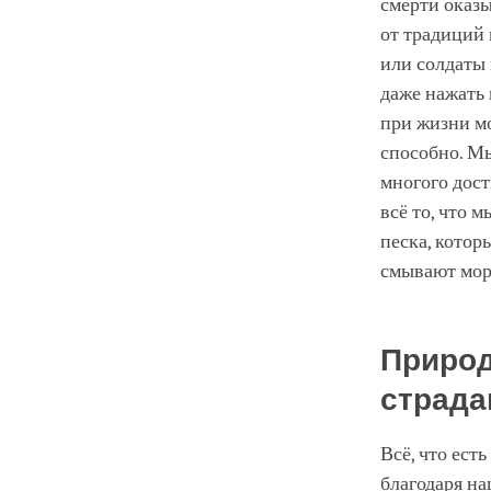
смерти оказ
от традиций 
или солдаты 
даже нажать 
при жизни мо
способно. Мы
многого дост
всё то, что 
песка, котор
смывают морс
Природ
страда
Всё, что ест
благодаря н