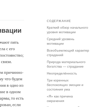
СОДЕРЖАНИЕ
Краткий обзор начального
ивации
уровня мотивации
Средний уровень
ючают пять
мотивации
ла с его
Всеобъемлющий характер
епостоянство;
страданий
связи.
Природа материального
богатства — страдание
ом причинно-
Неопределённость
му что будем
Три коренных
ния в одно из
беспокоящих эмоции и
состояния ума
ние в одном
«Я» как причина
рмы, то есть
омрачения
рован, если