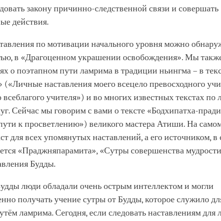
довать закону причинно-следственной связи и совершать
ые действия.
ставления по мотивации начального уровня можно обнару
гью, в «Драгоценном украшении освобождения». Мы такж
ях о поэтапном пути ламрима в традиции ньингма – в тек
 («Личные наставления моего всецело превосходного учи
 всеблагого учителя») и во многих известных текстах по
уг. Сейчас мы говорим с вами о тексте «Бодхипатха-прад
пути к просветлению») великого мастера Атиши. На самом
ст для всех упомянутых наставлений, а его источником, в
яется «Праджняпарамита», «Сутры совершенства мудрости»
авления Будды.
Будды люди обладали очень острым интеллектом и могли
нно получать учение сутры от Будды, которое служило дл
тём ламрима. Сегодня, если следовать наставлениям для 