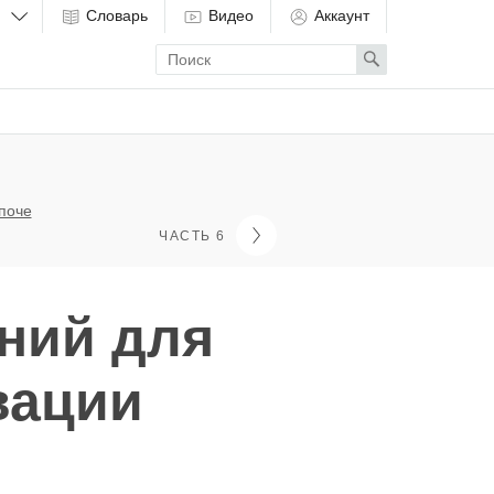
Словарь
Видео
Аккаунт
Enter
Search
search
term
поче
ЧАСТЬ 6
ний для
вации