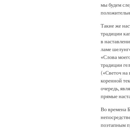
мы будем сле
положительн
Такие же на
традиции ка
в наставлени
ламе шелунг»
«Слова моего
традиции гел
(«Светоч на 
коренной тек
очередь, явл
прямые наст
Во времена 
непосредстве
поэтапным пу