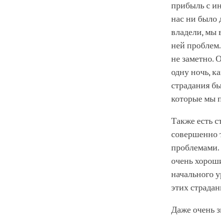
прибыль с ин
нас ни было 
владели, мы 
ней проблем.
не заметно. 
одну ночь, к
страдания бы
которые мы п
Также есть с
совершенно 
проблемами. 
очень хорош
начального у
этих страдан
Даже очень з