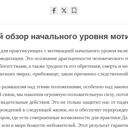
Share
Bookmark
on
facebook
й обзор начального уровня мот
 для практикующих с мотивацией начального уровня вкл
медитации. Это осознание драгоценности человеческого те
богатствами, а также трудность его обретения; смерть и н
 низших мирах; прибежище; закон причинно-следственной 
 размышляя над этими положениями, особенно над закон
й связи, мы накопим огромную положительную силу, пото
зидательные действия. Это не только защитит нас от паде
рождений в следующей жизни, но и обеспечит перерожде
ров, где есть совершенные возможности для практики Дха
 или в мире божеств-небожителей. Этот результат гаранти