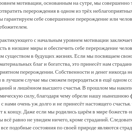
ровнем мотивации, основанным на сутре, мы совершенно 
отвратить перерождения в одном из трёх неблагоприятных
мы гарантируем себе совершенное перерождение или челов
ебожителем.
рактикующего с начальным уровнем мотивации заключаетс
сть в низшие миры и обеспечить себе перерождение чело
м существом в будущих жизнях. Если мы посвящаем свою
атериальных благ и богатства, это принесёт нам страдани
риятном перерождении. Собственности и денег никогда не
и в лучшем случае мы сможем переродиться в ещё одном с
даний и лишённом высшего счастья. В прошлом мы накоп
мическую силу, благодаря чему обрели нашу нынешнюю 
т с нами очень уж долго и не принесёт настоящего счастья
т к концу. Даже если мы родились царём в мире божеств-
ы всё равно не увидим ничего, кроме страданий. Следоват
о все подобные состояния по своей природе являются страд