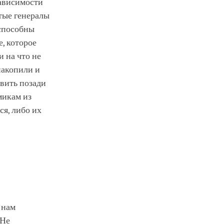
зависимости
итые генералы
 способны
е, которое
и на что не
накопили и
авить позади
микам из
ся, либо их
 нам
 Не