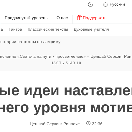
м
Продвинутый уровень
О нас
Поддержать
ма
Тантра
Классические тексты
Духовные учителя
ентарии на тексты по ламриму
яснение «Светоча на пути к просветлению» – Ценшаб Серконг Рин
ЧАСТЬ 5 ИЗ 10
ые идеи наставле
него уровня моти
Ценшаб Серконг Ринпоче
22:36