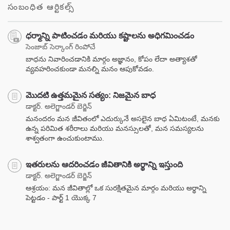
సంబంధిత ఆర్టికల్స్
ధర్మాన్ని పాటించడం మరియు కష్టాలను అధిగమించడం
సెంజాబ్ సెర్కాంగ్ రింపోచే
బాధను నివారించడానికి మార్గం అజ్ఞానం, కోపం లేదా అత్యాశతో
వ్యవహరించకుండా మనల్ని మనం ఆపుకోవడం.
మొదటి ఉత్తమమైన సత్యం: నిజమైన బాధ
డాక్టర్. అలెగ్జాండర్ బెర్జిన్
మనందరం మన జీవితంలో ఎదుర్కునే అసలైన బాధ ఏమిటంటే, మనకు
ఉన్న పరిమిత శరీరాలు మరియు మనస్సులతో, మన సమస్యలను
శాశ్వతంగా ఉంచుకుంటాము.
ఇతరులను ఆదరించడం జీవితానికి అర్థాన్ని ఇస్తుంది
డాక్టర్. అలెగ్జాండర్ బెర్జిన్
ఆశ్రయం: మన జీవితాల్లో ఒక సురక్షితమైన మార్గం మరియు అర్థాన్ని
పెట్టడం - పార్ట్ 1 యొక్క 7