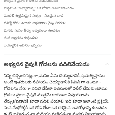
అభ్యసన వైపుకి గోడలను వదిలివేయడం
బౌద్ధమత "అభ్యాసాన్ని" ఒక గోడగా ఉపయోగించడం
మొదటి ఉత్తమమైన సత్యం - నిజమైన బాధ
సపోర్ట్ కోసం మూడు ఆభరణాల వైపు తిరగడం
మనకు మనం తీర్పు ఇవ్వకుండా ఉండటం
మన అర్హతను గుర్తించడం
దెయ్యానికి ఆహారం ఇవ్వడం
అభ్యసన వైపుకి గోడలను వదిలివేయడం
నిన్న చర్చించినట్లుగా, మనం ఏమి చెయ్యడానికి ప్రయత్నిస్తాము
అంటే ఇతరులకు సహాయం చెయ్యడానికి ఓపెన్ గా ఉంటూ -
గోడలను నేరుగా వదిలి వేసేలా ఇతరులతో రిలేట్ చేసుకుంటాము.
గోడలు ప్రజల వైపుకి మాత్రమే కాకుండా, విషయాలను
నేర్చుకోవడానికి కూడా వదిలి వేయాలి. ఇది కూడా ఇలాంటి ప్రక్రియే.
మన మేధోశక్తికి ఒక గోడ లేదా ఒక రకమైన అవరోధాన్ని ఉంచడం
కంటే, బహిరంగంగా మరియు వ్యక్తిగతంగా మనకు విషయాలను