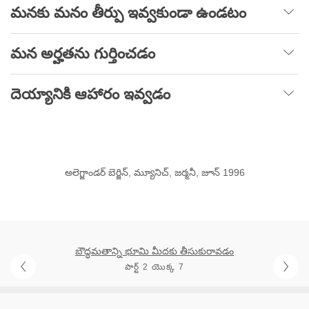
మనకు మనం తీర్పు ఇవ్వకుండా ఉండటం
మన అర్హతను గుర్తించడం
దెయ్యానికి ఆహారం ఇవ్వడం
అలెగ్జాండర్ బెర్జిన్, మ్యూనిచ్, జర్మనీ, జూన్ 1996
బౌద్ధమతాన్ని భూమి మీదకు తీసుకురావడం
పార్ట్ 2 యొక్క 7