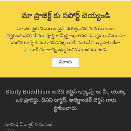
మా ప్రాజెక్ట్ కు సపోర్ట్ చెయ్యండి
మా వెబ్ సైట్ ని మెయింటైన్ చెయ్యడానికి మరియు ఇంకా
విస్తరించడానికి మేము పూర్తిగా మీపై ఆధారపడి ఉన్నాము. మీకు మా
మెటీరియల్స్ ఉపయోగపడినట్లయితే, దయచేసి ఒక్కసారి లేదా
నెలవారీ విరాళాన్ని ఇవ్వటానికి ముందుకు రండి.
విరాళం
Study Buddhism అనేది బెర్జిన్ ఆర్కైవ్స్ ఇ. వీ., యొక్క
ఒక ప్రాజెక్టు. దీనిని డాక్టర్. అలెగ్జాండర్ బెర్జిన్ గారు
స్థాపించారు.
మాకు ఫీడ్ బ్యాక్ ని పంపండి