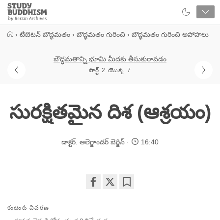
Close
Study
Buddhism
Home
›
టిబెటన్ బౌద్ధమతం
›
బౌద్ధమతం గురించి
›
బౌద్ధమతం గురించి అపోహలు
బౌద్ధమతాన్ని భూమి మీదకు తీసుకురావడం
పార్ట్ 2 యొక్క 7
సురక్షితమైన దిశ (ఆశ్రయం)
డాక్టర్. అలెగ్జాండర్ బెర్జిన్
16:40
Share
Bookmark
on
కంటెంట్ వివరణ
facebook