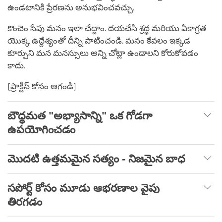
ఉండటానికి ప్రేరణను అనుభవించవచ్చు.
కొంచెం సేపు మనం ఇలా చేద్దాం. దయచేసి శ్రద్ధ మరియు ఏకాగ్రత
యొక్క ఉద్దేశ్యంతో దీన్ని పాటించండి. మనం కేవలం ఇక్కడ
కూర్చుని మన మనస్సులు అన్ని చోట్లా ఉండాలని కోరుకోవడం
కాదు.
[ప్రాక్టీస్ కోసం ఆగండి]
బౌద్ధమత "అభ్యాసాన్ని" ఒక గోడగా
ఉపయోగించడం
మొదటి ఉత్తమమైన సత్యం - నిజమైన బాధ
సపోర్ట్ కోసం మూడు ఆభరణాల వైపు
తిరగడం