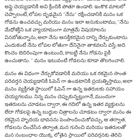
అప్లై చెయ్యడానికి అవి క్రిందికి పోతూ ఉండాలి. ఇంకొక మాటలో
చెప్పాలంటే, లోపల దృఢమైన "నేను" రక్షించడానికి మనం ఒక
గోడను ఉంచవచ్చు మరియు మనం ఇలా అనుకుంటాము, "నేను
మేధోశక్తిని ఒక వ్యాయామంగా మాత్రమే విషయాలను
వినబోతున్నాను, అలా నేను ఆసక్తికరమైన దాన్ని నేర్చుకుంటాను.
ఎందుకంటే నేను లోపల లోతుగా దేనినైనా తాకవలసి వస్తే, అది
కొంచెం బెదిరింపుగా ఉంటుంది, కాబట్టి నేను గోడను పైకి
ఉంచుతాను. " మనం ఇటువంటి గోడలను కూడా తొలగించాలి.
మనం ఈ విధంగా నేర్చుకోవడానికి మరియు ఒక రకమైన సొంత-
పరివర్తన చెయ్యడానికి ఓపెన్ గా ఉండటానికి ప్రయత్నిస్తాము, అలా
మనం వ్యక్తిగత స్థాయిలో ఓపెన్ గా ఉన్న ఇతరులకు సహాయం
చెయ్యగలము. నిన్న మనం చెప్పుకున్నట్లుగానే, ముందుగా
ఇతరులను చూడటం ద్వారా, ఈ గదిలో ఉన్న ఇతర వ్యక్తులను
లేదా గోడలపై ఉన్న బుద్ధుల చిత్రాలను చూడటం ద్వారా మనం ఈ
రకమైన హృదయ భావనను పెంపొందించుకోవచ్చు, ఆ తర్వాత,
గోడలను దించేసిన తర్వాత, మన గురించి మరియు ఇతరులతో
మన సంబంధాల యొక్క లోతైన స్థాయిలో పరివర్తనకు తెరిచి