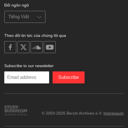
Đổi ngôn ngữ
Theo dõi tin tức của chúng tôi qua
on
on
on
on
facebook
X
soundcloud
youtube
Subscribe to our newsletter
Enter
Subscribe
your
email
Study
© 2003-2026 Berzin Archives e.V.
Impressum
Buddhism
Home