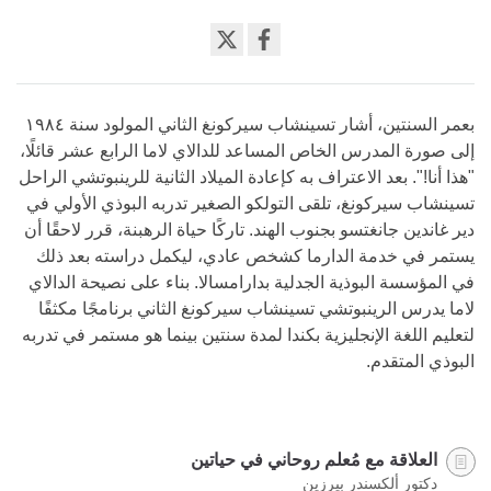
Share
on
facebook
بعمر السنتين، أشار تسينشاب سيركونغ الثاني المولود سنة ١٩٨٤
إلى صورة المدرس الخاص المساعد للدالاي لاما الرابع عشر قائلًا،
"هذا أنا!". بعد اﻻعتراف به كإعادة الميلاد الثانية للرينبوتشي الراحل
تسينشاب سيركونغ، تلقى التولكو الصغير تدربه البوذي الأولي في
دير غاندين جانغتسو بجنوب الهند. تاركًا حياة الرهبنة، قرر لاحقًا أن
يستمر في خدمة الدارما كشخص عادي، ليكمل دراسته بعد ذلك
في المؤسسة البوذية الجدلية بدارامسالا. بناء على نصيحة الدالاي
لاما يدرس الرينبوتشي تسينشاب سيركونغ الثاني برنامجًا مكثفًا
لتعليم اللغة الإنجليزية بكندا لمدة سنتين بينما هو مستمر في تدربه
البوذي المتقدم.
العلاقة مع مُعلم روحاني في حياتين
دكتور ألكسندر بيرزين