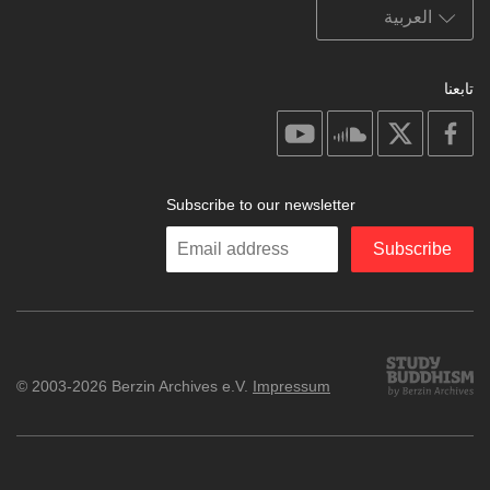
تابعنا
on
on
on
on
youtube
soundcloud
facebook
X
Subscribe to our newsletter
Enter
Subscribe
your
email
Study
© 2003-2026 Berzin Archives e.V.
Impressum
Buddhism
Home