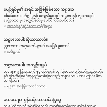
ပျော်ရွှင်မှု၏ အရင်းအမြစ်ဖြစ်သော ကရုဏာ
စစ်မှန်သော ပျော်ရွှင်မှုနှင့် ကျေနပ်မှုသည် ကရုဏာနှင့် လူသားချင်း
မေတ္တာထားမှု၊ အတွင်းစိတ်မှ ပေါ်ထွက်လာပါသည်။
in
အားလုံးနှင့်ဆိုင်သော တန်ဖိုးများ
သစ္စာလေးပါးဆိုတာဘာလဲ။
ဗုဒ္ဓဘာသာ တရားတော်များ၏ အခြေခံ မူဘောင်
in
အဓိပ္ပာယ်
သစ္စာလေးပါး အကျဉ်းချုပ်
ဆင်းရဲဒုက္ခ ပြဿနာကို ဗုဒ္ဓမြတ်စွာ၏ ထူးခြားသော ချဉ်းကပ်မှုနည်းလမ်း
နှင့် ၎င်းကိုဖြေရှင်းရန်နည်းလမ်းဖြစ်သည့် သစ္စာလေးပါးအကြောင်း မိတ်
ဆက်ခြင်း။
in
ဗုဒ္ဓ၏ အခြေခံသတင်းစကား
ပထမသစ္စာ- မှန်ကန်သောဆင်းရဲဒုက္ခ
ကျွန်ုပ်တို့အားလုံးရင်ဆိုင်ရသည့် ဘဝ၏မှန်ကန်သော ဆင်းရဲဒုက္ခမှာ