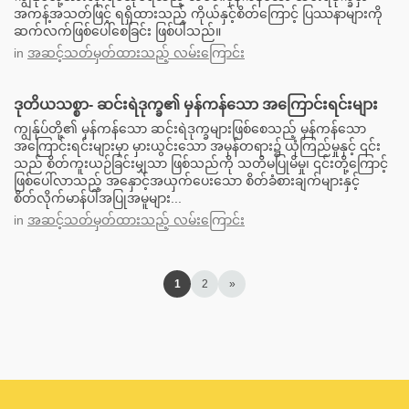
အကန့်အသတ်ဖြင့် ရရှိထားသည့် ကိုယ်နှင့်စိတ်ကြောင့် ပြဿနာများကို
ဆက်လက်ဖြစ်ပေါ်စေခြင်း ဖြစ်ပါသည်။
in
အဆင့်သတ်မှတ်ထားသည့် လမ်းကြောင်း
ဒုတိယသစ္စာ- ဆင်းရဲဒုက္ခ၏ မှန်ကန်သော အကြောင်းရင်းများ
ကျွန်ုပ်တို့၏ မှန်ကန်သော ဆင်းရဲဒုက္ခများဖြစ်စေသည့် မှန်ကန်သော
အကြောင်းရင်းများမှာ မှားယွင်းသော အမှန်တရား၌ ယုံကြည်မှုနှင့် ၎င်း
သည် စိတ်ကူးယဉ်ခြင်းမျှသာ ဖြစ်သည်ကို သတိမပြုမိမှု၊ ၎င်းတို့ကြောင့်
ဖြစ်ပေါ်လာသည့် အနှောင့်အယှက်ပေးသော စိတ်ခံစားချက်များနှင့်
စိတ်လိုက်မာန်ပါအပြုအမူများ...
in
အဆင့်သတ်မှတ်ထားသည့် လမ်းကြောင်း
1
2
»