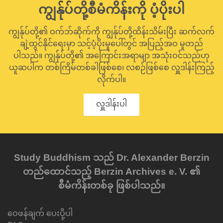
ကျွန်ုပ်တို့စီမံကိန်းကို ပံ့ပိုးပါ
ကျွန်ုပ်တို့၏ ဝက်ဘ်ဆိုက်ကို ကျွန်ုပ်တို့ထိန်းသိမ်းပြီး ဆက်လက်
ချဲ့ထွင်နိုင်ရေးမှာ သင့်ပံ့ပိုးမှုပေါ်တွင် အပြည့်အဝ မူတည်
ပါသည်။ ကျွန်ုပ်တို့၏ အကြောင်းအရာမျာ အသုံးဝင်သည်ဟု
ယူဆပါက တစ်ကြိမ်တစ်ခါဖြစ်စေ၊ လစဉ်ဖြစ်စေ လှူဒါန်းကြည့်
လိုက်ပါ။
လှူဒါန်းပါ
Study Buddhism သည် Dr. Alexander Berzin
တည်ထောင်သည့် Berzin Archives e. V. ၏
စီမံကိန်းတစ်ခု ဖြစ်ပါသည်။
ဝေဖန်ချက် ပေးပို့ပါ