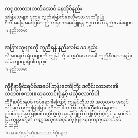
ကရုဏာထားတတ်အောင် နေထိုင်နည်း
အခြားသူများ ဒုက္ခမှ လွတ်မြောက်စေလိုသော အကျိုးပြု
စိတ်အခြေအနေဖြစ်သည့် ကရုဏာမွေးမြူရန် ဗုဒ္ဓဘာသာ နည်းလမ်းများ။
in
နည်းလမ်း
အခြားသူများကို ကူညီရန် နည်းလမ်း ၁၁ နည်း
လိုအပ်ချက် ရှိသူများကို ကျွန်ုပ်တို့ တွေ့ဆုံသောအခါ ကူညီနိုင်သောနည်း
လမ်း များစွာရှိပါသည်။
in
နည်းလမ်း
ကိုရိုနာဗိုင်းရပ်စ်အပေါ် ဘုန်းတော်ကြီး ဒလိုင်းလားမား၏
သတင်းစကား။ ဆုတောင်းရုံနှင့် မလုံလောက်ပါ
ကိုရိုနာဗိုင်းရပ်စ် ကပ်ရောဂါကြောင့် ကျွန်ုပ်တို့သည် အတူတကွ အလုပ်
လုပ်ခွင့် ထူးထူးခြားခြား ရရှိလာပါသည်။ ကျွန်ုပ်တို့၏ ကရုဏာ၊
ဉာဏ်ပညာနှင့် ရဲစွမ်းသတ္တိတို့ကို အသုံးပြုကာ ဤတိုက်ပွဲတွင် အောင်နိုင်
ပြီး ကျွန်ုပ်တို့၏ ကမ္ဘာ့အသိုင်းအဝိုင်းကို ပြန်လည်တည်ဆောက်နိုင်
ပါသည်။
in
အားလုံးနှင့်ဆိုင်သော တန်ဖိုးများ