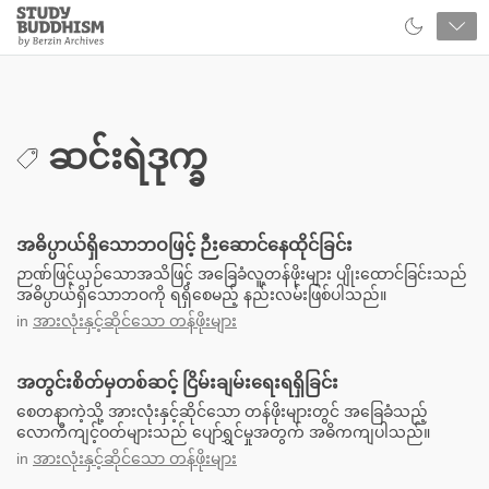
Close
Study
Buddhism
Home
ဆင်းရဲဒုက္ခ
အဓိပ္ပာယ်ရှိသောဘဝဖြင့် ဉီးဆောင်နေထိုင်ခြင်း
ဉာဏ်ဖြင့်ယှဉ်သောအသိဖြင့် အခြေခံလူ့တန်ဖိုးများ ပျိုးထောင်ခြင်းသည်
အဓိပ္ပာယ်ရှိသောဘဝကို ရရှိစေမည့် နည်းလမ်းဖြစ်ပါသည်။
in
အားလုံးနှင့်ဆိုင်သော တန်ဖိုးများ
အတွင်းစိတ်မှတစ်ဆင့် ငြိမ်းချမ်းရေးရရှိခြင်း
စေတနာကဲ့သို့ အားလုံးနှင့်ဆိုင်သော တန်ဖိုးများတွင် အခြေခံသည့်
လောကီကျင့်ဝတ်များသည် ပျော်ရွှင်မှုအတွက် အဓိကကျပါသည်။
in
အားလုံးနှင့်ဆိုင်သော တန်ဖိုးများ