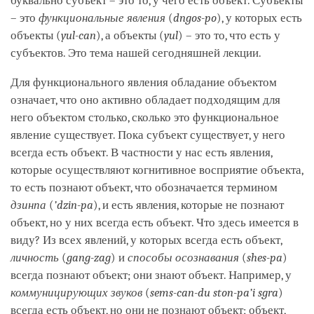
буквально субъект – это то, у чего есть объект. Субъекты
– это
функциональные явления
(
dngos-po
), у которых есть
объекты (
yul-can
), а объекты (
yul
) – это то, что есть у
субъектов. Это тема нашей сегодняшней лекции.
Для функционального явления обладание объектом
означает, что оно активно обладает подходящим для
него объектом столько, сколько это функциональное
явление существует. Пока субъект существует, у него
всегда есть объект. В частности у нас есть явления,
которые осуществляют когнитивное восприятие объекта,
то есть познают объект, что обозначается термином
дзинпа
(
’dzin-pa
), и есть явления, которые не познают
объект, но у них всегда есть объект. Что здесь имеется в
виду? Из всех явлений, у которых всегда есть объект,
личность
(
gang-zag
) и
способы осознавания
(
shes-pa
)
всегда познают объект; они знают объект. Например, у
коммуницирующих звуков
(
sems-can-du ston-pa’i sgra
)
всегда есть объект, но они не познают объект; объект,