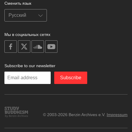
Сменить язык
Мы в социальных сетях
on
on
on
on
facebook
X
soundcloud
youtube
Subscribe to our newsletter
Enter
Subscribe
your
email
Study
© 2003-2026 Berzin Archives e.V.
Impressum
Buddhism
Home