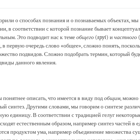
Share
Bookmark
on
facebook
орили о способах познания и о познаваемых объектах, мы
и, в соответствии с которой познание бывает концептуа
ьным. Это подводит нас к теме
общего
(
spyi
) и
частного
 в первую очередь слово «общее», сложно понять, поскол
жество подвидов. Сложно подобрать термин, который буд
одвиды данного явления.
 понятнее описать, что имеется в виду под
общим
, можно 
ый синтез. Другими словами, мы говорим о синтезе разл
ную единицу. В соответствии с традицией гелуг некоторы
сходят естественным образом, например синтез частей в е
ются продуктом ума, например объединение множества су