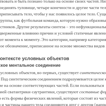
вовать и быть познано только на основе своих частей. Н
оединять туловище, четыре конечности и другие части тела
приписывать тело, чтобы у нас появилось целое тело. Су
группы, как футбольная команда, которую нужно образовы
астников. Другие результаты синтеза – это нефункциональ
одверженные влиянию причин и условий статичные явлени
от момента к моменту. Это категории, например категор
ое обозначение, приписанное на основе множества видов
контексте условных объектов
ское ментальное соединение
 условных объектов, во-первых, существует
синтетическо
. Под синтетическим соединением подразумевается целое 
е на основе соответствующих частей. Если пользоваться
ией сватантрики-саутрантики, существуют
составные фо
то есть формы физических явлений, которые состоят из ча
и и частицы нашего тела соединяются друг с другом (напр