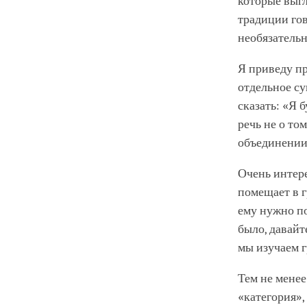
которые выгл
традиции гов
необязатель
Я приведу п
отдельное су
сказать: «Я 
речь не о то
объединении 
Очень интере
помещает в г
ему нужно по
было, давайт
мы изучаем 
Тем не менее
«категория»,