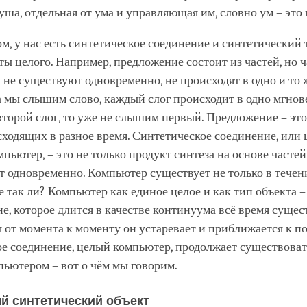
душа, отдельная от ума и управляющая им, словно ум – эт
м, у нас есть синтетическое соединение и синтетический т
ты целого. Например, предложение состоит из частей, но 
не существуют одновременно, не происходят в одно и то ж
а мы слышим слово, каждый слог происходит в одно мгнов
орой слог, то уже не слышим первый. Предложение – это
сходящих в разное время. Синтетическое соединение, или 
пьютер, – это не только продукт синтеза на основе частей
 одновременно. Компьютер существует не только в течен
е так ли? Компьютер как единое целое и как тип объекта –
, которое длится в качестве континуума всё время суще
я от момента к моменту он устаревает и приближается к п
е соединение, целый компьютер, продолжает существоват
пьютером – вот о чём мы говорим.
й синтетический объект