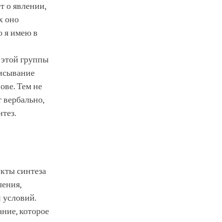
т о явлении,
х оно
о я имею в
 этой группы
писывание
ове. Тем не
 вербально,
тез.
укты синтеза
ления,
 условий.
ание, которое