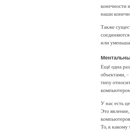
конечности и
наши конечно
Также суще
соединяются 
или уменьшае
Ментальны
Ещё одна ра
объектами, –
типу относит
компьютеро
У нас есть ц
Это явление,
компьютеров.
То, к какому