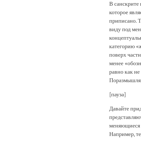
В санскрите 
которое явля
приписано. Т
виду под мен
концептуальн
категорию «
поверх частн
менее «обозн
равно как не
Поразмышляй
[пауза]
Давайте при
представляют
меняющиеся 
Например, те