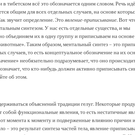
и в тибетском всё это обозначается одним словом. Речь идё
ется общим для всех отдельных случаев, на основе которы
ак звучит определение. Это
явление-приписывание
. Вот чт
тальным синтезом. У нас есть отдельные существа, и мы
о объединяем их в одну группу и приписываем на основе
животные». Таким образом, ментальный синтез – это при
ых случаев, то есть концептуальное обозначение на их осн
ачение» необязательно подразумевает, что оно происходит
 означает, что кто-нибудь должен активно приписывать син
те об этом.
держиваться объяснений традиции гелуг. Некоторые прод
 собой функциональные явления, то есть нестатичные яв
от момента к моменту и подверженные влиянию причин и
ло – это результат синтеза частей тела, явление-приписыв