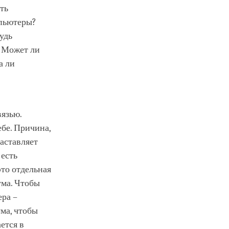
ть
мпьютеры?
удь
. Может ли
а ли
вязью.
бе. Причина,
заставляет
 есть
это отдельная
ума. Чтобы
ра –
ума, чтобы
ется в