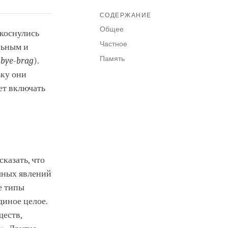
СОДЕРЖАНИЕ
Общее
 коснулись
Частное
льным и
Память
(
bye-brag
).
ьку они
ет включать
сказать, что
ичных явлений
е типы
диное целое.
ществ,