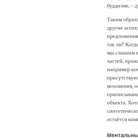
буддизме, – 
Таким образо
другие аспек
предложения 
так ли? Когд
мы слышим вт
частей, прои
например ком
присутствуют
мгновения, н
приписывание
объекта. Хот
синтетическо
остаётся ком
Ментальны