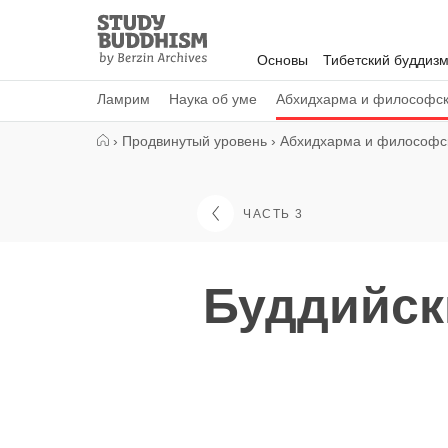
Close
Study
Buddhism
Основы
Тибетский буддиз
Home
Ламрим
Наука об уме
Абхидхарма и философс
›
Продвинутый уровень
›
Абхидхарма и философс
ЧАСТЬ 3
Буддийск