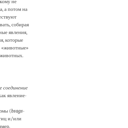
икому не
, а потом на
ществуют
вать, собирая
ные явления,
я, которые
ия «животные»
 животных.
е соединение
как явление-
рмы
(
bsags-
стиц и/или
имер,