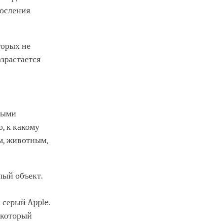
росления
оторых не
азрастается
ными
о, к какому
м, животным,
лый объект.
 серый Apple.
, который