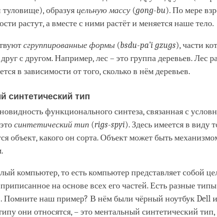
 туловище), образуя
цельную массу
(
gong-bu
). По мере вз
сти растут, а вместе с ними растёт и меняется наше тело.
ствуют
сгруппированные формы
(
bsdu-pa’i gzugs
), части к
друг с другом. Например, лес – это группа деревьев. Лес р
тся в зависимости от того, сколько в нём деревьев.
й синтетический тип
зновидность функционального синтеза, связанная с услов
 это
синтетический тип
(
rigs-spyi
). Здесь имеется в виду т
ся объект, какого он сорта. Объект может быть механизмо
м.
елый компьютер, то есть компьютер представляет собой це
 приписанное на основе всех его частей. Есть разные типы
 Помните наш пример? В нём были чёрный ноутбук Dell и
 типу они относятся, – это ментальный синтетический тип