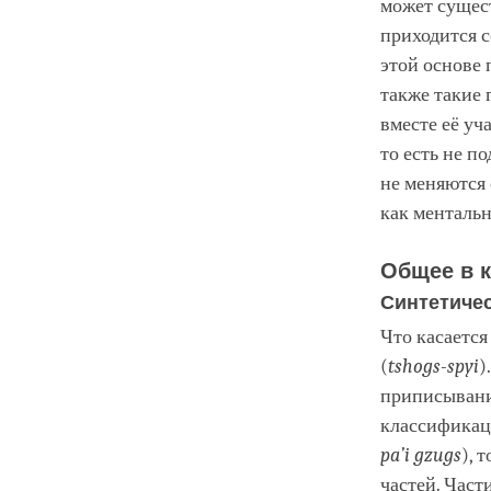
может сущест
приходится с
этой основе 
также такие 
вместе её уч
то есть не п
не меняются 
как ментальн
Общее в 
Синтетиче
Что касается
(
tshogs-spyi
)
приписывани
классификац
pa’i gzugs
), 
частей. Част