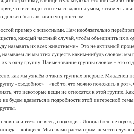
ядят по-разному, в концептуальную категорию «животное
орят, что все виды синтеза создаются умом, хотя менталь
но должен быть активным процессом.
ростой пример с животными. Нам необязательно перебира
щество, каждый частный случай, чтобы объединить их в о
буду называть их всех животными». Это не активный проце
м, называем ли мы этих существ каким-нибудь словом: мы 
их в одну группу. Наименование группы словом – это отд
сно, как мы узнаём о таких группах впервые. Младенец п
руппу «съедобное» – «всё то, что можно положить в рот».
нять, что некоторые вещи не относятся к этой группе. Как
е не будем вдаваться в подробности этой интересной темы 
группы.
 слово «синтез» не всегда подходит. Иногда больше подхо
 иногда – «общее». Мы с вами рассмотрим, чем эти случаи