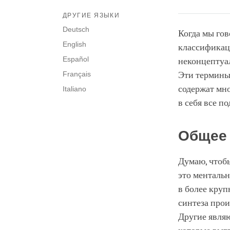
ДРУГИЕ ЯЗЫКИ
Deutsch
Когда мы гов
English
классификаци
Español
неконцептуал
Français
Эти термины,
содержат мно
Italiano
в себя все п
Общее
Думаю, чтобы
это ментальн
в более круп
синтеза прои
Другие явля