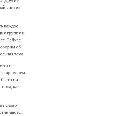
». Другие
ный синтез
ть каждое
дну группу и
сс. Сейчас
говорим об
ельная тема.
очти всё
 Со временем
 бы то ни
о том, как
дит слово
 отличаются.