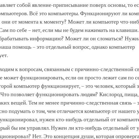
авляет собой явление-приписывание поверх основы, то ес
омпьютеров. Всё это компьютеры. Функционируют ли ко
 они от момента к моменту? Может ли компьютер что-ниб
Сам по себе – нет, если мы не будем нажимать на клавиши
брабатывать информацию? Может ли он сломаться? Нужн
наша помощь – это отдельный вопрос, однако компьютер
ует.
ходим к вопросам, связанным с причинно-следственной с
 может функционировать, если он просто лежит сам по се
торой компьютер функционирует, – это человек, который 
. Что позволяет функционировать людям? Кислород, пища,
ких вещей. Тем не менее причинно-следственная связь – 
сно подумать о том, чем отличается компьютер от нашего 
ункционировал, нужен кто-нибудь отдельный от компьюте
орый бы им управлял. Нужен ли кто-нибудь отдельный от 
ионировал? Нет. Это концепция души, которая опроверга