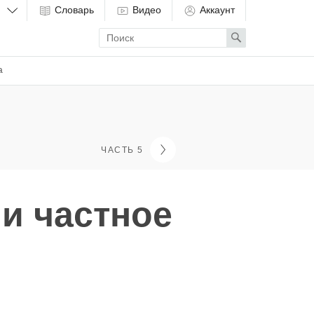
Словарь
Видео
Аккаунт
Enter
Search
search
term
а
ЧАСТЬ 5
и частное