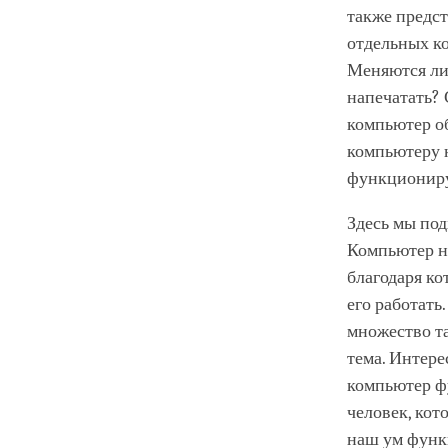
также предст
отдельных к
Меняются ли
напечатать? 
компьютер о
компьютеру 
функционир
Здесь мы под
Компьютер не
благодаря ко
его работать
множество та
тема. Интере
компьютер ф
человек, кот
наш ум функц