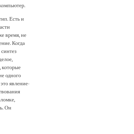
о компьютер.
ип. Есть и
части
е время, не
ение. Когда
 синтез
целое,
, которые
ие одного
 это явление-
ствования
оломке,
ь. Он