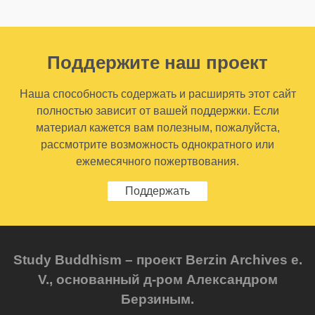
Поддержите наш проект
Наша способность содержать и расширять этот сайт
полностью зависит от вашей поддержки. Если
материал кажется вам полезным, пожалуйста,
рассмотрите возможность однократного или
ежемесячного пожертвования.
Поддержать
Study Buddhism – проект Berzin Archives e.
V., основанный д-ром Александром
Берзиным.