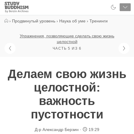
Close
Study
Buddhism
Home
›
Продвинутый уровень
›
Наука об уме
›
Тренинги
Упражнения, позволяющие сделать свою жизнь
целостной
ЧАСТЬ 5 ИЗ 6
Делаем свою жизнь
целостной:
важность
пустотности
Д-р Александр Берзин
19:29