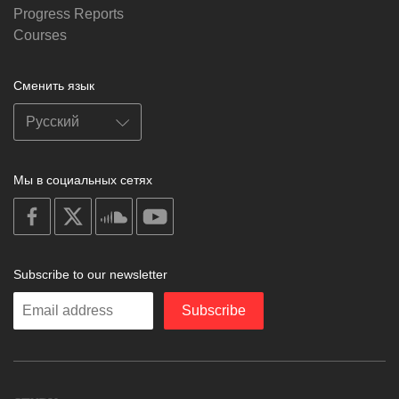
Progress Reports
Courses
Сменить язык
Мы в социальных сетях
on
on
on
on
facebook
X
soundcloud
youtube
Subscribe to our newsletter
Enter
Subscribe
your
email