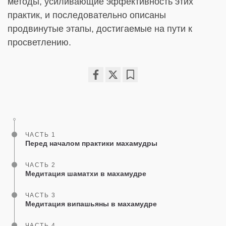
методы, усиливающие эффективность этих
практик, и последовательно описаны
продвинутые этапы, достигаемые на пути к
просветлению.
Share
Bookmark
on
facebook
ЧАСТЬ 1
Перед началом практики махамудры
ЧАСТЬ 2
Медитация шаматхи в махамудре
ЧАСТЬ 3
Медитация випашьяны в махамудре
ЧАСТЬ 4