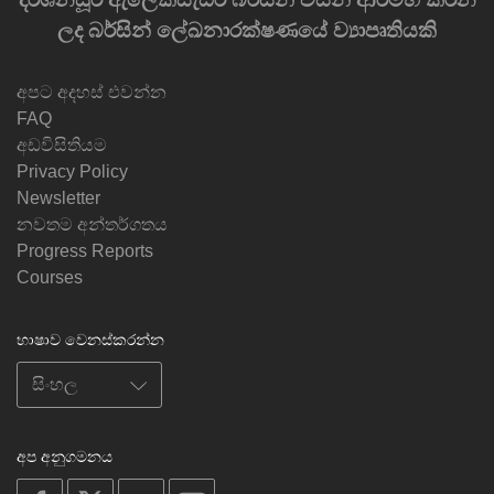
ලද බර්සින් ලේඛනාරක්ෂණයේ ව්‍යාපෘතියකි
අපට අදහස් එවන්න
FAQ
අඩවිසිතියම
Privacy Policy
Newsletter
නවතම අන්තර්ගතය
Progress Reports
Courses
භාෂාව වෙනස්කරන්න
අප අනුගමනය
on
on
on
on