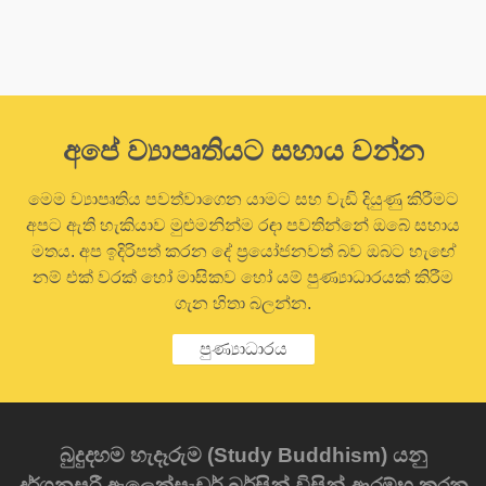
අපේ ව්‍යාපෘතියට සහාය වන්න
මෙම ව්‍යාපෘතිය පවත්වාගෙන යාමට සහ වැඩි දියුණු කිරීමට
අපට ඇති හැකියාව මුළුමනින්ම රඳා පවතින්නේ ඔබේ සහාය
මතය. අප ඉදිරිපත් කරන දේ ප්‍රයෝජනවත් බව ඔබට හැඟේ
නම් එක් වරක් හෝ මාසිකව හෝ යම් පුණ්‍යාධාරයක් කිරීම
ගැන හිතා බලන්න.
පුණ්‍යාධාරය
බුදුදහම හැදෑරුම (Study Buddhism) යනු
දර්ශනසූරී ඇලෙක්සැඩර් බර්සින් විසින් ආරම්භ කරන