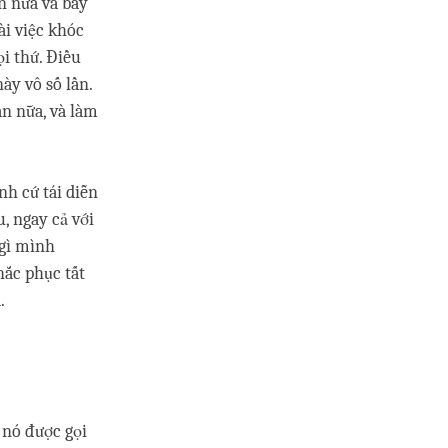
n nữa và bây
ài việc khóc
ọi thứ. Điều
ày vô số lần.
ần nữa, và làm
nh cứ tái diễn
u, ngay cả với
 gì mình
hắc phục tất
.
 nó được gọi