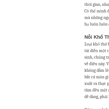
thời gian, như
Có thể mình đ
mà những ngườ
họ luôn luôn 
Nỗi Khổ T
Loại khổ thứ 
tái diễn một 
sinh, chúng t
về điều này. 
không dẫm lên
bất cứ món gì
xuất ra thực 
tâm đều mệt m
dễ dàng, phải