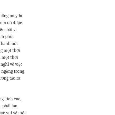
chẳng may là
o mà nó được
n, bởi vì
ạnh phúc
 thành nỗi
ng một thời
u một thời
nghĩ về việc
g ngừng trong
ường tạo ra
, tích cực,
, phải lau
ược vui vẻ một