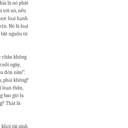
hĩa là nó phát
i với nó, nếu
ược loại hạnh
ện. Nó là loại
 bắt nguồn từ
ắc chắn không
cuối ngày,
u đớn nữa!”.
h, phải không?
 loạn thần,
g bao giờ bị
g? Thật là
 khỏi tái sinh