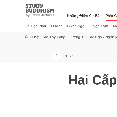
Close
Study
Buddhism
Những Điểm Cơ Bản
Phật G
Home
Về Đạo Phật
Đường Tu Giác Ngộ
Luyện Tâm
Mậ
›
Phật Giáo Tây Tạng
›
Đường Tu Giác Ngộ
›
Nghiệp
PHẦN 1
Hai Cấp