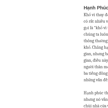
Hạnh Phú
Khổ vì thay đ
có rất nhiều 
gọi là “khổ v
chúng ta luô
thông thường 
khổ. Chẳng hạ
gian, nhưng b
gian, điều nà
người thân mơ
ba tiếng đồng
những vấn đề
Hạnh phúc thô
nhưng nó vẫn 
chùi nhà cửa 