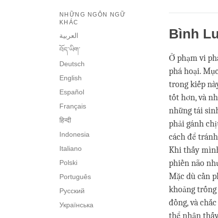
NHỮNG NGÔN NGỮ
KHÁC
Bình L
العربية
བོད་ཡིག་
Ở phạm vi phát
Deutsch
phá hoại. Mục
English
trong kiếp nà
Español
tốt hơn, và n
Français
những tái sin
हिन्दी
phải gánh chị
Indonesia
cách để tránh
Italiano
Khi thấy mình
phiền não như
Polski
Mặc dù cần p
Português
khoảng trống 
Русский
đồng, và chắc
Українська
thể nhận thấy