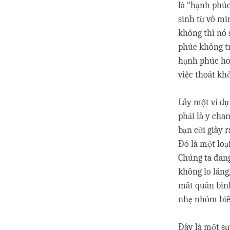
là “hạnh phúc
sinh từ vô mi
không thì nó 
phúc không tr
hạnh phúc hoà
việc thoát kh
Lấy một ví dụ
phải là y cha
bạn cởi giày 
Đó là một loạ
Chúng ta đang
không lo lắng
mất quân bình
nhẹ nhõm biế
Đây là một sự 