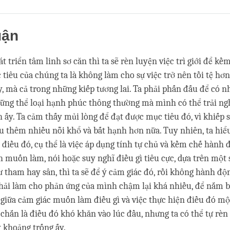
Share
Bookmark
on
facebook
uận
 triển tâm linh sơ căn thì ta sẽ rèn luyện việc trì giới để kề
 tiêu của chúng ta là không làm cho sự việc trở nên tồi tệ hơn
y, mà cả trong những kiếp tương lai. Ta phải phấn đấu để có n
hững thể loại hạnh phúc thông thường mà mình có thể trải n
h ấy. Ta cảm thấy mủi lòng để đạt được mục tiêu đó, vì khiếp 
u thêm nhiều nỗi khổ và bất hạnh hơn nữa. Tuy nhiên, ta hiể
 điều đó, cụ thể là việc áp dụng tính tự chủ và kềm chế hành đ
 muốn làm, nói hoặc suy nghĩ điều gì tiêu cực, dựa trên một
 tham hay sân, thì ta sẽ để ý cảm giác đó, rồi không hành độ
hải làm cho phản ứng của mình chậm lại khá nhiều, để nắm b
giữa cảm giác muốn làm điều gì và việc thực hiện điều đó mộ
 chắn là điều đó khó khăn vào lúc đầu, nhưng ta có thể tự rèn
 khoảng trống ấy.