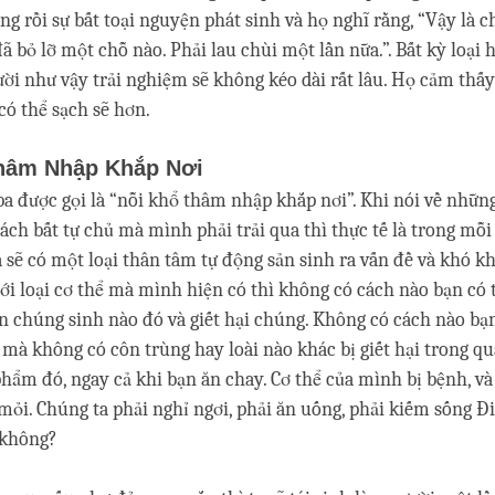
ng rồi sự bất toại nguyện phát sinh và họ nghĩ rằng, “Vậy là c
ã bỏ lỡ một chỗ nào. Phải lau chùi một lần nữa.”. Bất kỳ loại
i như vậy trải nghiệm sẽ không kéo dài rất lâu. Họ cảm thấy
có thể sạch sẽ hơn.
hâm Nhập Khắp Nơi
ba được gọi là “nỗi khổ thâm nhập khắp nơi”. Khi nói về những
cách bất tự chủ mà mình phải trải qua thì thực tế là trong mỗi
a sẽ có một loại thân tâm tự động sản sinh ra vấn đề và khó k
Với loại cơ thể mà mình hiện có thì không có cách nào bạn có 
 chúng sinh nào đó và giết hại chúng. Không có cách nào bạn
 mà không có côn trùng hay loài nào khác bị giết hại trong qu
phẩm đó, ngay cả khi bạn ăn chay. Cơ thể của mình bị bệnh, và
ỏi. Chúng ta phải nghỉ ngơi, phải ăn uống, phải kiếm sống Đ
 không?