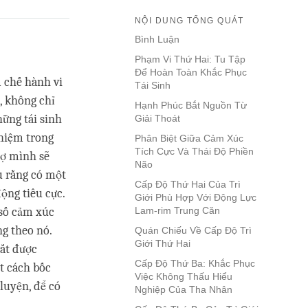
NỘI DUNG TỔNG QUÁT
Bình Luận
Phạm Vi Thứ Hai: Tu Tập
Để Hoàn Toàn Khắc Phục
m chế hành vi
Tái Sinh
, không chỉ
Hạnh Phúc Bắt Nguồn Từ
hững tái sinh
Giải Thoát
ghiệm trong
Phân Biệt Giữa Cảm Xúc
Tích Cực Và Thái Độ Phiền
sợ mình sẽ
Não
u rằng có một
Cấp Độ Thứ Hai Của Trì
ộng tiêu cực.
Giới Phù Hợp Với Động Lực
 số cảm xúc
Lam-rim Trung Căn
ng theo nó.
Quán Chiếu Về Cấp Độ Trì
Giới Thứ Hai
ắt được
Cấp Độ Thứ Ba: Khắc Phục
t cách bốc
Việc Không Thấu Hiểu
 luyện, để có
Nghiệp Của Tha Nhân