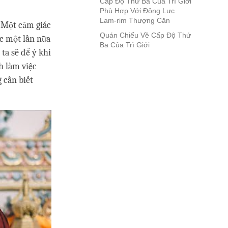
Cấp Độ Thứ Ba Của Trì Giới
Phù Hợp Với Động Lực
Lam-rim Thượng Căn
. Một cảm giác
Quán Chiếu Về Cấp Độ Thứ
c một lần nữa
Ba Của Trì Giới
ta sẽ để ý khi
h làm việc
 cần biết