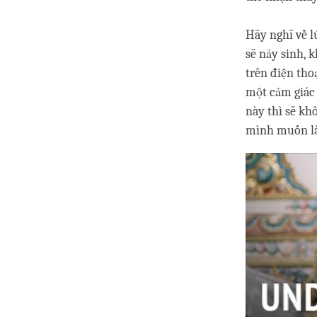
Hãy nghĩ về l
sẽ nảy sinh, 
trên điện tho
một cảm giác 
này thì sẽ kh
mình muốn làm