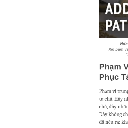
Vide
Xin bấm và
“
Phạm V
Phục Tá
Phạm vi trung
tự chủ. Hãy nh
chủ, đầy nhữn
Đây không chỉ
đã nêu ra: kh