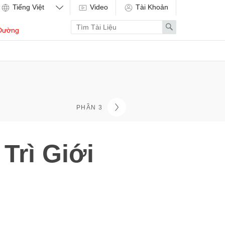
Video
Tài Khoản
Enter
Search
Dường
search
term
PHẦN 3
Trì Giới