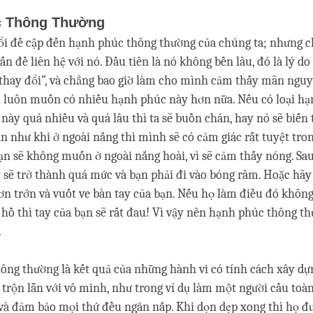
c Thông Thường
ổi đề cập đến hạnh phúc thông thường của chúng ta; nhưng 
vấn đề liên hệ với nó. Đầu tiên là nó không bền lâu, đó là lý d
ì thay đổi”, và chẳng bao giờ làm cho mình cảm thấy mãn nguyệ
n luôn muốn có nhiều hạnh phúc này hơn nữa. Nếu có loại h
này quá nhiều và quá lâu thì ta sẽ buồn chán, hay nó sẽ biến
n như khi ở ngoài nắng thì mình sẽ có cảm giác rất tuyệt tro
ạn sẽ không muốn ở ngoài nắng hoài, vì sẽ cảm thấy nóng. Sa
y sẽ trở thành quá mức và bạn phải đi vào bóng râm. Hoặc hãy 
n trớn và vuốt ve bàn tay của bạn. Nếu họ làm điều đó khôn
 hồ thì tay của bạn sẽ rất đau! Vì vậy nên hạnh phúc thông th
.
ng thường là kết quả của những hành vi có tính cách xây dựng
trộn lẫn với vô minh, như trong ví dụ làm một người cầu toàn
và đảm bảo mọi thứ đều ngăn nắp. Khi dọn dẹp xong thì họ đ