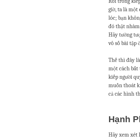
Rồi trong kiế
giờ, ta là một
lóc; bạn khôn
đó thật nhàm c
Hãy tưởng tượ
vô số bài tập
Thế thì đây là
một cách bất 
kiếp người qu
muốn thoát kh
cả các hình th
Hạnh P
Hãy xem xét l