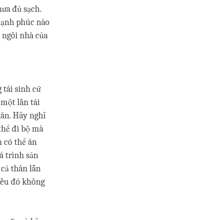
hưa đủ sạch.
 hạnh phúc nào
 ngôi nhà của
 tái sinh cứ
 một lần tái
hăn. Hãy nghĩ
thể đi bộ mà
 có thể ăn
á trình sản
 cả thân lẫn
iều đó không