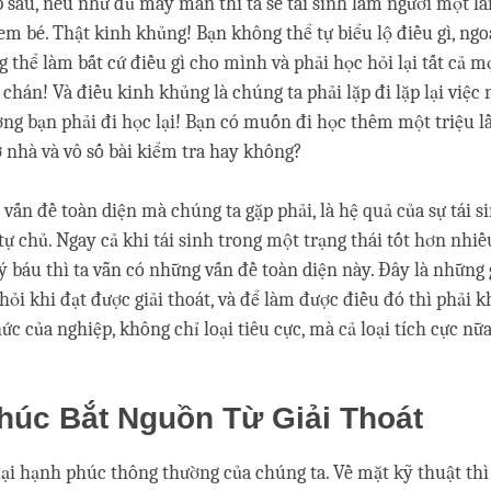
p sau, nếu như đủ may mắn thì ta sẽ tái sinh làm người một lầ
 em bé. Thật kinh khủng! Bạn không thể tự biểu lộ điều gì, ngo
g thể làm bất cứ điều gì cho mình và phải học hỏi lại tất cả m
hán! Và điều kinh khủng là chúng ta phải lặp đi lặp lại việc n
ng bạn phải đi học lại! Bạn có muốn đi học thêm một triệu l
 ở nhà và vô số bài kiểm tra hay không?
 vấn đề toàn diện mà chúng ta gặp phải, là hệ quả của sự tái si
tự chủ. Ngay cả khi tái sinh trong một trạng thái tốt hơn nhiề
ý báu thì ta vẫn có những vấn đề toàn diện này. Đây là những
ỏi khi đạt được giải thoát, và để làm được điều đó thì phải k
ức của nghiệp, không chỉ loại tiêu cực, mà cả loại tích cực nữa
húc Bắt Nguồn Từ Giải Thoát
ại hạnh phúc thông thường của chúng ta. Về mặt kỹ thuật thì