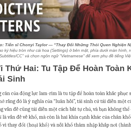
o: Tiến sĩ Chonyi Taylor — “Thay Đổi Những Thói Quen Nghiện 
o ký hiệu tròn như cái hoa (Settings) ở bên mặt, phía dưới màn hình, 
Subtitles/CC” và chọn ngôn ngữ "Vietnamese" để xem phụ đề tiếng Việ
i Thứ Hai: Tu Tập Để Hoàn Toàn 
i Sinh
 căn của động lực lam-rim là tu tập để hoàn toàn khắc phục sự
ớ rằng đó là ý nghĩa của “luân hồi”, tái sinh cứ tái diễn một c
g vấn đề cũng tái diễn một cách bất tự chủ, và bạn không thể
 là vấn đề về khổ, mà còn là hai khía cạnh khác của chân kh
ổ vì thay đổi (hoại khổ) và nỗi khổ thâm nhập khắp nơi (hành