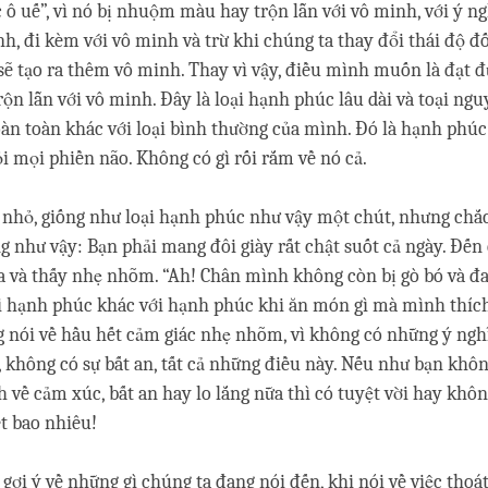
 ô uế”, vì nó bị nhuộm màu hay trộn lẫn với vô minh, với ý ng
nh, đi kèm với vô minh và trừ khi chúng ta thay đổi thái độ đố
sẽ tạo ra thêm vô minh. Thay vì vậy, điều mình muốn là đạt đ
ộn lẫn với vô minh. Đây là loại hạnh phúc lâu dài và toại nguy
n toàn khác với loại bình thường của mình. Đó là hạnh phúc
ỏi mọi phiền não. Không có gì rối rắm về nó cả.
 nhỏ, giống như loại hạnh phúc như vậy một chút, nhưng ch
ng như vậy: Bạn phải mang đôi giày rất chật suốt cả ngày. Đến 
ra và thấy nhẹ nhõm. “Ah! Chân mình không còn bị gò bó và đa
i hạnh phúc khác với hạnh phúc khi ăn món gì mà mình thíc
 nói về hầu hết cảm giác nhẹ nhõm, vì không có những ý nghĩ
, không có sự bất an, tất cả những điều này. Nếu như bạn khôn
 về cảm xúc, bất an hay lo lắng nữa thì có tuyệt vời hay khôn
t bao nhiêu!
gợi ý về những gì chúng ta đang nói đến, khi nói về việc thoát