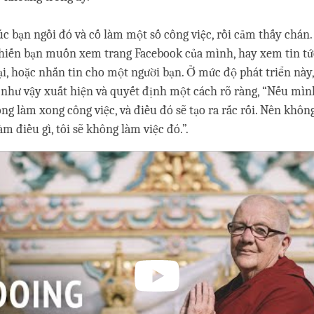
úc bạn ngồi đó và cố làm một số công việc, rồi cảm thấy chán
khiến bạn muốn xem trang Facebook của mình, hay xem tin tứ
ại, hoặc nhắn tin cho một người bạn. Ở mức độ phát triển này, 
như vậy xuất hiện và quyết định một cách rõ ràng, “Nếu mìn
ông làm xong công việc, và điều đó sẽ tạo ra rắc rối. Nên không
 điều gì, tôi sẽ không làm việc đó.”.