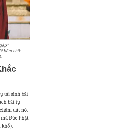
Ngập”
rồi bấm chữ
t.
Khắc
 tái sinh bất
ách bất tự
 chấm dứt nó.
ổ mà Đức Phật
 khổ).