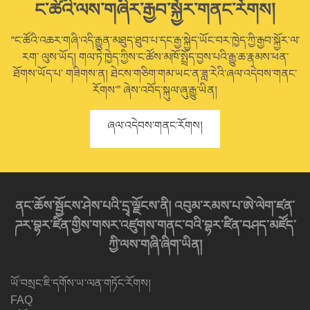
ང་ཚོའི་ལས་གཞིར་རྒྱབ་སྐྱོར་གནང་རོགས།
“ང་ཚོའི་འཆར་གཞི་འདི་རྒྱུན་མཐུད་ཐུབ་པ་དང་རྒྱ་སྐྱེད་ཡོང་བར་ཁྱེད་ཀྱི་རྒྱབ་སྐྱོར་ལ་
རག་ ལུས་ཡོད། གལ་ཏེ་ཁྱེད་ཀྱིས་ང་ཚོས་མཁོ་སྤྲོད་བྱས་པའི་རྒྱུ་ཆ་རྣམས་ཕན་
ཐོགས་ཡོད་པ་ གཟིགས་ན། ཐེངས་གཅིག་གམ་ཡང་ན་ཟླ་རེའི་ཞལ་འདེབས་གནང་
རོགས་” ཞེས་འབོད་སྐུལ་ཞུ་རྒྱུ་ཡིན།
ཞལ་འདེབས་གནང་རོགས།
ནང་ཆོས་སྦྱོངས་ཤེས་པའི་དྲྭ་ལྗོངས་ནི། འབུམ་རམས་པ་ཨེ་ལེག་ཛན་
ཌར་བྷར་ཛིན་གྱིས་གསར་འཛུགས་གནང་བའི་བྷར་ཛིན་བཤད་མཛོད་
ཀྱི་ལས་གཞི་ཞིག་ཡིན།
ཡོ་བསྲང་ཇི་དགོས་ཡ་ལན་གཏོང་རོགས།
FAQ