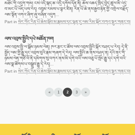
མཐོང་གི་འདུག་གམ། ངས་འདི་སྐད་ཆ་འདྲི་དགོས་དོན་ནི། ཆོས་འཆད་ཁྲིད་བྱེད་ཚུལ་མི་འདྲ་
བ་མང་པོ་ཡོད་པས་རེད། འབུམ་རམས་པ་བྷར་ཛིན། རིན་པོ་ཆེ་ནས་རྒྱབ་རྟེན་གྱི་འགྲེལ་བརྗོད་
ལམ་སྟོན་འགའ་ཞིག་ཞུ་བཞིན་འདུག...
Part
in
སེར་ཀོང་རིན་པོ་ཆེས་སློབ་མ་རྣམས་དང་ལྷན་དུ་ལམ་རིམ་སྐོར་བཀའ་སྡུར་གནང་བ།
ལས་འབྲས་སྤྱིའི་དཔེ་མཚོན་ཁག
ལས་འབྲས་སྤྱི་ལ་སྒོམ་ཉམས་ལེན། ཁར་རྩང་ང་ཚོས་ལས་འབྲས་སྤྱིའི་སྐོར་བཤད་པ་རེད། དེ་ནི་
སྤྱོད་ལམ་གྱི་རྒྱུ་དང་འབྲས་བུའི་རྣམ་གཞག་དེ་རེད། ལས་སྤྱིའི་ཆ་ནས་བཤད་ན། དེའི་ནང་གི་
ཉམས་ལེན་གཙོ་བོ་ནི་དམིགས་སུ་བཀར་ནས་མི་དགེ་བའི་ལས་བཅུ་པོ་སྤོང་རྒྱུ་དང་དགེ་བའི་
ལས་སྣ་ཚོགས་པ་བསྒྲུབ་རྒྱུ་དེ་རེད།...
Part
in
སེར་ཀོང་རིན་པོ་ཆེས་སློབ་མ་རྣམས་དང་ལྷན་དུ་ལམ་རིམ་སྐོར་བཀའ་སྡུར་གནང་བ།
«
1
2
3
»