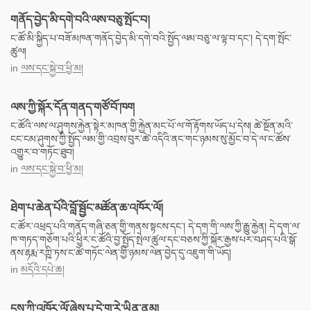
གནོད་བྱེད་མི་དགེ་བའི་ལས་བཅུ་སྤོང་བ།
ང་ཚོ་མི་སྐྱིད་པ་བཟོ་མཁན་གནོད་བྱེད་མི་དགེ་བའི་སྤྱོད་ལམ་བཅུ་ལ་ལྟ་བ་དང་། དེ་དག་སྤོང་
ཚུལ།
in
ལས་དང་སྐྱེ་བ་ཕྱི་མ།
ལས་ཀྱི་སྐོར་དོན་གནད་གཙོ་བོ་ཁག
ང་ཚོའི་ལས་ལ་ཤུགས་རྐྱེན་སྟེར་མཁན་གྱི་རྐྱེན་མང་པོ་ལ་གོ་རྟོགས་ཡོད་པ་དེས། ཚེ་སྔོན་མའི་
ངང་ངམ་ཤུགས་ཀྱི་སྤྱོད་ལམ་གྱི་འབྲས་བུར་ཚེ་འདིའི་ནང་གང་ཉམས་སུ་མྱོང་བ་དེ་ལ་ང་ཚོས་
འགྱུར་བ་གཏོང་ཐུབ།
in
ལས་དང་སྐྱེ་བ་ཕྱི་མ།
ཐེག་པ་ཆེན་པོའི་བློ་སྦྱོང་མཚོན་ཆ་འཁོར་ལོ།
ང་ཚོར་འཕྲད་པའི་གནོད་གཞི་ཅན་གྱི་གནས་སྟངས་དང་། དེ་དག་གི་ལས་ཀྱི་རྒྱུ་རྐྱེན། དེ་དག་ལ་
ཁ་གཏད་གཅོག་པའི་ཕྱིར་ང་ཚོའི་བྱ་སྤྱོད་སྤེལ་ཚུལ་དང་བཅས་ཀྱི་སྐོར་རྒྱས་པར་བཤད་པའི་སྒོ་
ནས་རྷརྨ་རཀྵི་ཏས་ང་ཚོ་གཏོང་ལེན་གྱི་ཉམས་ལེན་བྱེད་དུ་འཇུག་གི་ཡོད།
in
མདོའི་དཔེ་ཆ།
དུས་ཀྱི་འཁོར་ལོ་ཞེས་པ་དེ་ག་རེ་ཡིན་ནམ།