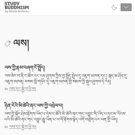
Close
Study
Buddhism
Home
ལས།
ལས་ཀྱི་རྣམ་བཞག་ངོ་སྤྲོད།
ལས་ཟེར་བ་ནི་ང་ཚོར་ངང་ངམ་ཤུགས་ཀྱིས་བྱ་སྤྱོད་སྤེལ་དུ་འཇུག་མཁན་དང་། སྐད་ཆ་ཤོད་དུ་
འཇུག་མཁན། བསམ་བློ་གཏོང་དུ་འཇུག་མཁན་གྱི་སེམས་ཀྱི་སྐུལ་ཤུགས་དེ་རེད།
in
ལས་དང་སྐྱེ་བ་ཕྱི་མ།
ཉིན་རེའི་མི་ཚེའི་ནང་ལས་ཀྱི་འབྲེལ་བ།
ལས་ཀྱི་སྐོར་ཤེས་རྟོགས་ཡོད་པ་དེས་ང་ཚོའི་མི་ཚེའི་ནང་གང་འབྱུང་གི་ཡོད་པ་དང་མ་འོངས་
པའི་མི་ཚེའི་ནང་གང་འབྱུང་རྒྱུ་ཡིན་པ་ལ་གོ་རྟོགས་རྙེད་འགོ་བཙུག་པར་ཕན་གྱི་ཡོད།
in
ལས་དང་སྐྱེ་བ་ཕྱི་མ།