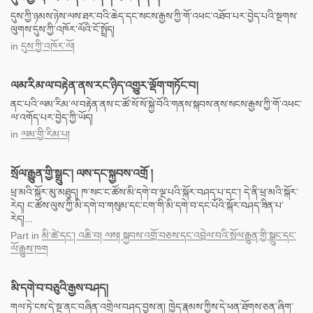
དུས་ཀྱི་ཉམས་ཉེས་ལས་ཐར་བའི་ཆེད་དང་སངས་རྒྱས་ཀྱི་གོ་འཕང་འཐོབ་པར་བྱེད་པའི་སྔགས་
ལུགས་དུས་ཀྱི་འཁོར་ལོའི་ངོ་སྤྲོད།
in
དུས་ཀྱི་འཁོར་ལོ།
ལམ་རིམ་ལ་བརྟེན་ནས་རང་ཉིད་འགྱུར་ལྡོག་གཏོང་བ།
ནང་པའི་ལམ་རིམ་ལ་བརྟེན་ནས་ང་ཚོ་སོ་སོ་སྐྱེ་བོའི་གནས་སྐབས་ནས་སངས་རྒྱས་ཀྱི་གོ་འཕང་
ལ་འགོད་པར་བྱེད་ཀྱི་ཡོད།
in
ལམ་གྱི་རིམ་པ།
སྲོལ་རྒྱུན་གྱི་སྒྲུང་། ལས་དང་སྐྱབས་འགྲོ །
ཕྲ་མའི་སྐོར་མུ་མཐུད། ཁ་སང་ང་ཚོས་མི་དགེ་བ་ལྔ་པའི་སྐོར་བཤད་པ་དང་། དེ་ནི་ཕྲ་མའི་སྐོར་
རེད། ང་ཚོས་ལུས་ཀྱི་མི་དགེ་བ་གསུམ་དང་ངག་གི་མི་དགེ་བ་དང་པོའི་སྐོར་བཤད་ཟིན་པ་
རེད།...
Part
in
མི་ཚེ་དང་། འཆི་བ། ལས། སྐྱབས་འགྲོ་བཅས་དང་འབྲེལ་བའི་སྲོལ་རྒྱུན་གྱི་སྒྲུང་དང་
ལོ་རྒྱུས་ཁག
མི་དགེ་བ་བཅུའི་རྒྱས་བཤད།
གལ་ཏེ་ངས་དེ་སྔ་ནང་བཞིན་འགྲེལ་བཤད་བྱས་ན། ཁྱེད་རྣམས་ཀྱིས་དེ་ཕན་ཐོགས་ཅན་ཞིག་