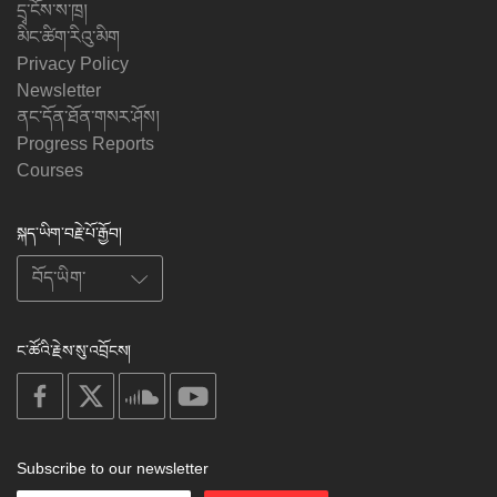
དྲྭ་ངོས་ས་ཁྲ།
མིང་ཚིག་རིའུ་མིག
Privacy Policy
Newsletter
ནང་དོན་ཐོན་གསར་ཤོས།
Progress Reports
Courses
སྐད་ཡིག་བརྗེ་པོ་རྒྱོབ།
ང་ཚོའི་རྗེས་སུ་འབྲོངས།
on
on
on
on
facebook
X
soundcloud
youtube
Subscribe to our newsletter