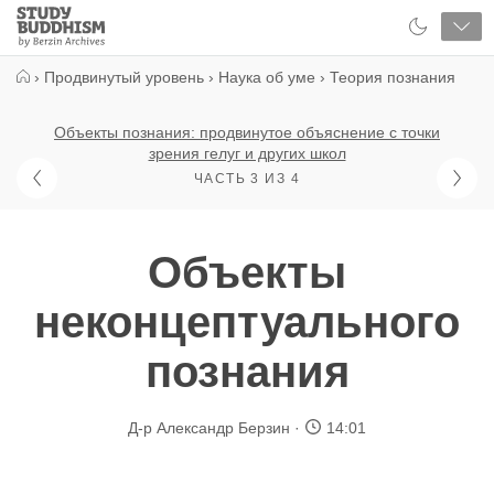
Close
Study
Buddhism
Home
›
Продвинутый уровень
›
Наука об уме
›
Теория познания
Объекты познания: продвинутое объяснение с точки
зрения гелуг и других школ
ЧАСТЬ 3 ИЗ 4
Объекты
неконцептуального
познания
Д-р Александр Берзин
14:01