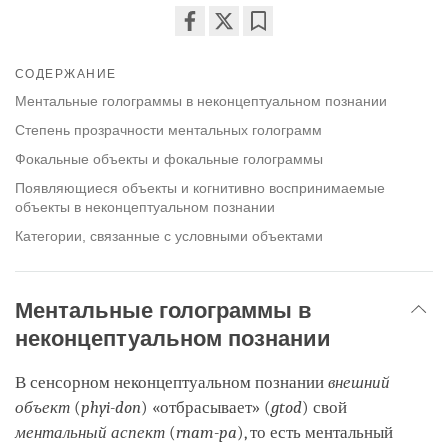
Share
Bookmark
on
СОДЕРЖАНИЕ
facebook
Ментальные голограммы в неконцептуальном познании
Степень прозрачности ментальных голограмм
Фокальные объекты и фокальные голограммы
Появляющиеся объекты и когнитивно воспринимаемые
объекты в неконцептуальном познании
Категории, связанные с условными объектами
Ментальные голограммы в
неконцептуальном познании
В сенсорном неконцептуальном познании
внешний
объект
(
phyi-don
) «отбрасывает» (
gtod
) свой
ментальный аспект
(
rnam-pa
), то есть ментальный