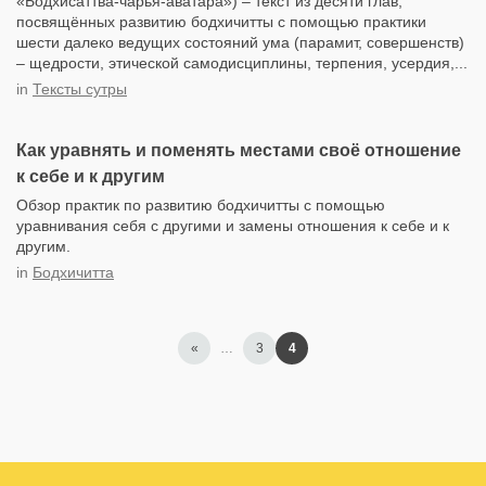
«Бодхисаттва-чарья-аватара») – текст из десяти глав,
посвящённых развитию бодхичитты с помощью практики
шести далеко ведущих состояний ума (парамит, совершенств)
– щедрости, этической самодисциплины, терпения, усердия,...
in
Тексты сутры
Как уравнять и поменять местами своё отношение
к себе и к другим
Обзор практик по развитию бодхичитты с помощью
уравнивания себя с другими и замены отношения к себе и к
другим.
in
Бодхичитта
«
…
3
4