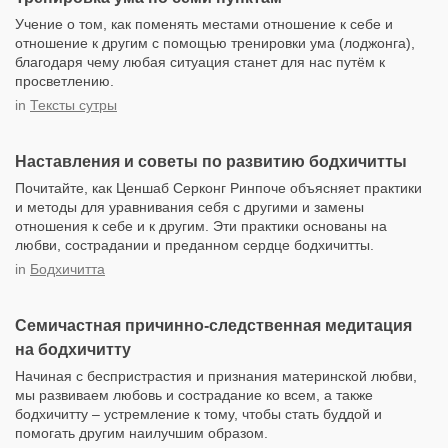
Учение о том, как поменять местами отношение к себе и
отношение к другим с помощью тренировки ума (лоджонга),
благодаря чему любая ситуация станет для нас путём к
просветлению.
in
Тексты сутры
Наставления и советы по развитию бодхичитты
Почитайте, как Ценшаб Серконг Ринпоче объясняет практики
и методы для уравнивания себя с другими и замены
отношения к себе и к другим. Эти практики основаны на
любви, сострадании и преданном сердце бодхичитты.
in
Бодхичитта
Семичастная причинно-следственная медитация
на бодхичитту
Начиная с беспристрастия и признания материнской любви,
мы развиваем любовь и сострадание ко всем, а также
бодхичитту – устремление к тому, чтобы стать буддой и
помогать другим наилучшим образом.