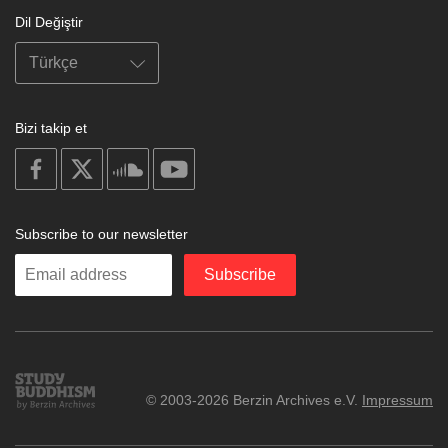
Dil Değiştir
Bizi takip et
on
on
on
on
facebook
X
soundcloud
youtube
Subscribe to our newsletter
Enter
Subscribe
your
email
Study
© 2003-2026 Berzin Archives e.V.
Impressum
Buddhism
Home