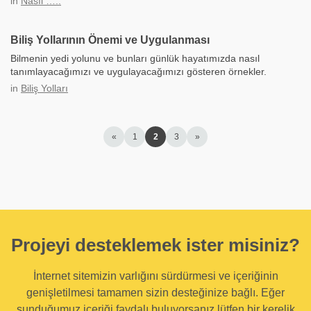
in
Nasıl …..
Biliş Yollarının Önemi ve Uygulanması
Bilmenin yedi yolunu ve bunları günlük hayatımızda nasıl
tanımlayacağımızı ve uygulayacağımızı gösteren örnekler.
in
Biliş Yolları
«
1
2
3
»
Projeyi desteklemek ister misiniz?
İnternet sitemizin varlığını sürdürmesi ve içeriğinin
genişletilmesi tamamen sizin desteğinize bağlı. Eğer
sunduğumuz içeriği faydalı buluyorsanız lütfen bir kerelik