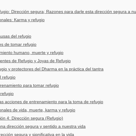
ugio: Dirección segura; Razones para darle esta dirección segura a nu
ionales: Karma y refugio
usas del refugio
es de tomar refugio
imiento humano, muerte y refugio
uentes de Refugio y Joyas de Refugio
gio y protectores del Dharma en la práctica del tantra
l refugio
renamiento para tomar refugio
 refugio
las acciones de entrenamiento para la toma de refugio
ionales de vida, muerte, karma y refugio
ón 4: Dirección segura (Refugio)
una dirección segura y sentido a nuestra vida
ección segura y significativa en la vida