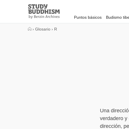
Close
Study
Buddhism
Puntos básicos
Budismo tib
Home
›
Glosario
›
R
Una direcció
verdadero y 
dirección, p