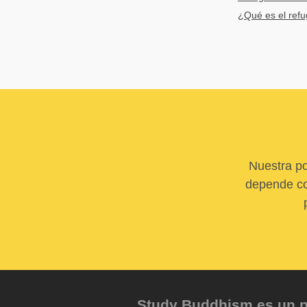
¿Qué es el refu
Nuestra po
depende com
Study Buddhism es un pr