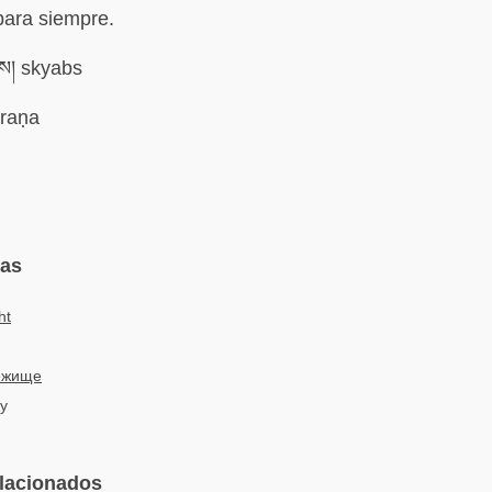
para siempre.
བས། skyabs
raṇa
mas
ht
ежище
 y
elacionados