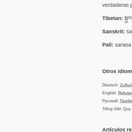
verdaderas 
Tibetan:
སྐྱ
Sanskrit:
śa
Pali:
saraṇa
Otros idio
Deutsch:
Zufluc
English:
Refuge
Русский:
Приб
Tiếng Việt: Quy
Artículos r