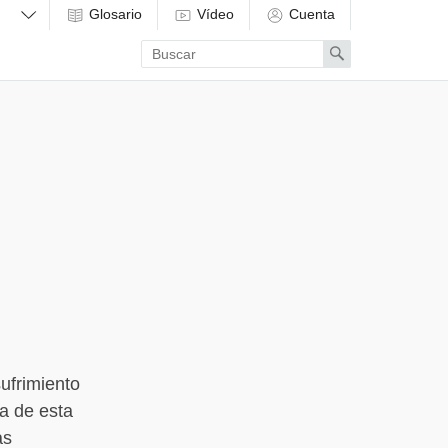
Glosario
Vídeo
Cuenta
Enter
Search
search
term
ufrimiento
a de esta
as