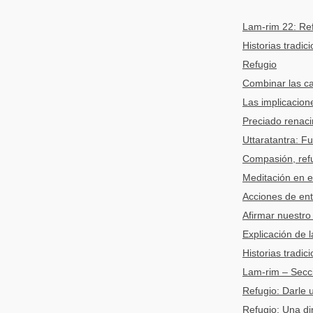
Lam-rim 22: Ref
Historias tradic
Refugio
Combinar las ca
Las implicacion
Preciado renac
Uttaratantra: F
Compasión, refu
Meditación en e
Acciones de ent
Afirmar nuestro
Explicación de 
Historias tradic
Lam-rim – Secci
Refugio: Darle 
Refugio: Una dir