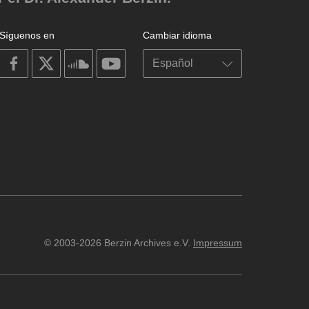
Síguenos en
Cambiar idioma
on
on
on
on
facebook
X
soundcloud
youtube
© 2003-2026 Berzin Archives e.V.
Impressum