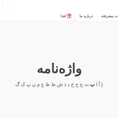
ت پیشرفته
درباره ما
اهدا
واژه‌نامه
(
آ
ا
ب
ت
ج
ح
خ
د
ذ
ش
ط
ظ
ع
م
ن
پ
ک
گ