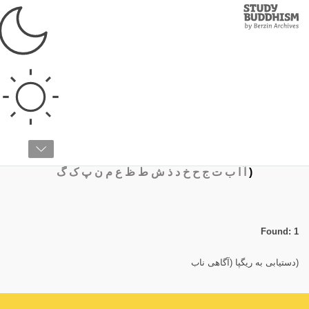
Study
Clos
Buddhism
Home
›
واژه‌نامه
›
(
واژه‌نامه
(
آ
ا
ب
ت
ج
ح
خ
د
ذ
ش
ط
ظ
ع
م
ن
پ
ک
گ
Found: 1
(دستیابی به ریگپا (آگاهی ناب