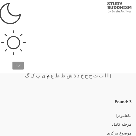
Study
Clos
Buddhism
Home
›
واژه‌نامه
›
م
واژه‌نامه
(
آ
ا
ب
ت
ج
ح
خ
د
ذ
ش
ط
ظ
ع
م
ن
پ
ک
گ
Found: 3
ماهامودرا
مرحله کامل
موضوع مرکزی