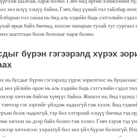
 үргэлж шалгаж, харж болно. Гэвч бид өргөн хэмжээний бү
бол энэ илүү хэцүү байна. Гэвч, бид үүний гол тайлбар өгө
айлбарын гол санаа нь бид аль хэдийн бодь сэтгэлийн сэдэ
ухай ярьж байх бөгөөд, хоосон чанарын тухай тус сургаал 
рхих шалтгаан болж болохыг харж болно.
усдыг бүрэн гэгээрэлд хүрэх зор
аах
х нь бусдыг бүрэн гэгээрэлд хүрэх зорилгоос нь буцаахаас
д энэ үйлийн орон нь аль хэдийн бодь сэтгэлийн сэдэл тө
рэхээр хичээж байгаа хүмүүс байна. Жишээ нь, бид тэдэнд 
, тэвчээр гэх зэргийг үйлдэж чадахгүй гэж хэлэх. Бид тэдни
Бурхан болж чадахгүй, тэр бол хэтэрхий хэцүү бөгөөд тэд е
лөө хичээх нь дээр байх болно гэж хэлнэ. Гэвч хэрэв тэд ү
рэхээр хичээхээс ухрахгүй бол энэ үйл бүрэн болохгүй. Нэ