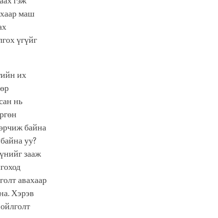
аах гэж
йхаар маш
ах
лгох үгүйг
гийн их
өөр
сан нь
өргөн
зөрчиж байна
 байна уу?
үүнийг зааж
лгоход
лголт авахаар
на. Хэрэв
 ойлголт