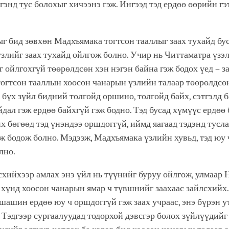
эгэнд тус болохыг хичээнэ гэж. Ингээд тэд ердөө өөрийн гэ
г бид зөвхөн Мадхъямака тогтсон тааллыг заах тухайд бу
злийг заах тухайд ойлгож болно. Учир нь Читтаматра үзэ
йг ойлгохгүй төөрөлдсөн хэн нэгэн байна гэж бодох үед – 
огтсон тааллын хоосон чанарын үзлийн талаар төөрөлдсө
д бүх зүйл бидний толгойд оршино, толгойд байх, сэтгэлд 
йдал гэж ердөө байхгүй гэж бодно. Тэд бусад хүмүүс ердөө
х бөгөөд тэд үнэндээ оршдоггүй, иймд яагаад тэдэнд тусл
эж бодож болно. Мэдээж, Мадхъямака үзлийн хувьд, тэд юу
олно.
хийхээр амлах энэ үйл нь түүнийг буруу ойлгож, улмаар
 хүнд хоосон чанарын ямар ч түвшнийг заахаас зайлсхийх
шашин ердөө юу ч оршдоггүй гэж заах учраас, энэ бүрэн у
 Тэдгээр сургаалуудад тодорхой дэвсгэр болох зүйлүүдийг