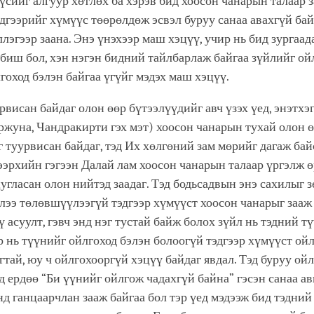
үсийг алгуур хөтлөх ба хэрэв бид хоосон чанарын талаар з
эдгээрийг хүмүүс төөрөлдөж эсвэл буруу санаа авахгүй ба
ллэгээр заана. Энэ үнэхээр маш хэцүү, учир нь бид зургаад
биш бол, хэн нэгэн бидний тайлбарлаж байгаа зүйлийг ой
лгоход бэлэн байгаа үгүйг мэдэх маш хэцүү.
урвисан байдаг олон өөр бүтээлүүдийг авч үзэх үед, энэтхэ
ржуна, Чандракирти гэх мэт) хоосон чанарын тухай олон 
 туурвисан байдаг, тэд Их хөлгөний зам мөрийг дагаж бай
ээрхийн гэгээн Далай лам хоосон чанарын талаар үргэлж 
угласан олон нийтэд заадаг. Тэд бодьсадвын энэ сахилыг 
элээ төлөвшүүлээгүй тэдгээр хүмүүст хоосон чанарыг зааж
ү асуулт, гэвч энд нэг тустай байж болох зүйл нь тэдний т
р нь түүнийг ойлгоход бэлэн болоогүй тэдгээр хүмүүст ой
гтай, юу ч ойлгохооргүй хэцүү байдаг явдал. Тэд буруу ой
эд ердөө “Би үүнийг ойлгож чадахгүй байна” гэсэн санаа ав
нд ганцаарчлан зааж байгаа бол тэр үед мэдээж бид тэдний