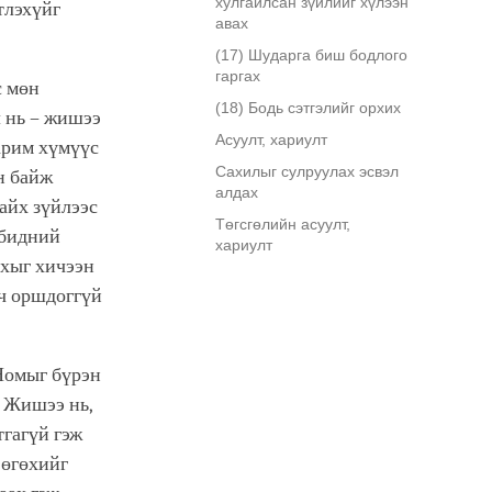
хулгайлсан зүйлийг хүлээн
тлэхүйг
авах
(17) Шударга биш бодлого
гаргах
с мөн
(18) Бодь сэтгэлийг орхих
л нь – жишээ
Асуулт, хариулт
зарим хүмүүс
Сахилыг сулруулах эсвэл
н байж
алдах
байх зүйлээс
Төгсгөлийн асуулт,
 бидний
хариулт
ахыг хичээн
 ч оршдоггүй
 Номыг бүрэн
. Жишээ нь,
тгагүй гэж
 өгөхийг