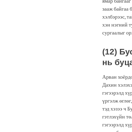
ямар байгааг
зааж байгаа 
хэлбэрээс, т
хэн нэгний т
сургаалыг о
(12) Б
нь буц
Арван хоёрдо
Дахин хэлэхэ
гэгээрэлд хү
үргэлж өглөг
тэд хэзээ ч 
гэтлэхүйн тө
гэгээрэлд хү