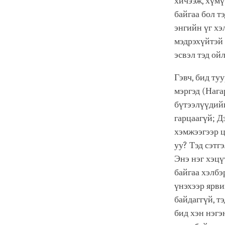
хичээж, хүмү
байгаа бол т
энгийн үг хэ
мэдрэхүйтэй 
эсвэл тэд ой
Гэвч, бид ту
мэргэд (Нага
бүтээлүүдийг
гарцаагүй; Д
хэмжээгээр ц
уу? Тэд сэтг
Энэ нэг хэцү
байгаа хэлбэ
үнэхээр ярви
байдаггүй, т
бид хэн нэгэ