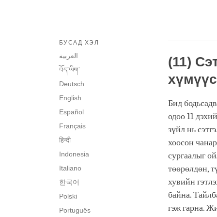
БУСАД ХЭЛ
العربية
(11) С
བོད་ཡིག་
хүмүүс
Deutsch
English
Бид бодьсадв
Español
одоо 11 дэхи
Français
зүйл нь сэтг
हिन्दी
хоосон чанар
Indonesia
сургаалыг ой
төөрөлдөн, т
Italiano
хувийн гэтлэ
한국어
байна. Тайлб
Polski
гэж гарна. Ж
Português