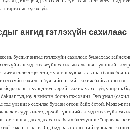
н бүхэнд гэгээрэлд хүрэхэд нь туслахыг хичээх тул бид тэ
ан гаргахыг хүсэхгүй.
усдыг ангид гэтлэхүйн сахилаас
х
ах нь бусдыг ангид гэтлэхүйн сахилаас буцаахаас зайлсхи
этлэхүйн ангид гэтлэхүйн сахилын аль нэг түвшнийг илэ
эргийтэн эсвэл эрэгтэй, эмэгтэй хувраг аль нь ч байж болно
 гэтлэхүйн сахилын бүлгийн нэгийг сахиж байгаа хэн нэгэ
эг бодьсадвын хувьд тэдгээрийг сахих хэрэггүй, учир нь б
 байдаг тул, юу ч хийсэн болно гэж хэлнэ. Энэ унал (сахил
д тэд үнэндээ сахилаа буцаан өгсөн байх ёстой. Мэдээж гэ
рч чадах суурь нь тодорхой түвшний ангид гэтлэхүйн сахи
й төстэй нэг дагалдах сахил байх ба түүнийг “шравака эсв
хих” гэж нэрлэдэг. Энд бид Бага хөлгөний сургаалыг сонс