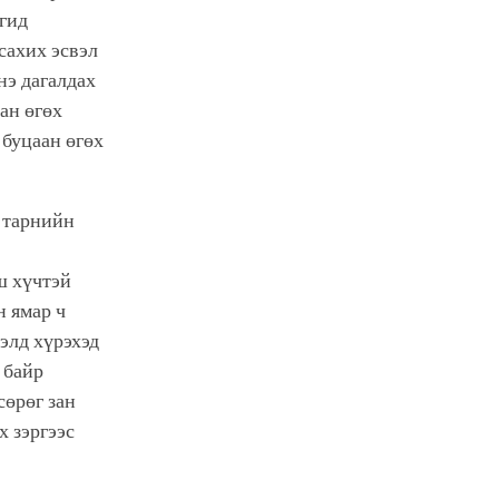
нгид
сахих эсвэл
нэ дагалдах
ан өгөх
 буцаан өгөх
р тарнийн
ш хүчтэй
н ямар ч
рэлд хүрэхэд
 байр
сөрөг зан
х зэргээс