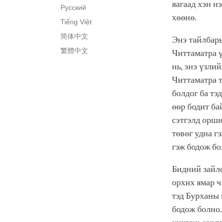
яагаад хэн н
Русский
хөөнө.
Tiếng Việt
简体中文
Энэ тайлбары
繁體中文
Читтаматра ү
нь, энэ үзли
Читтаматра т
болдог ба тэ
өөр бодит ба
сэтгэлд орши
төвөг удна г
гэж бодож б
Бидний зайлс
орхих ямар ч
тэд Бурханы 
бодож болно.