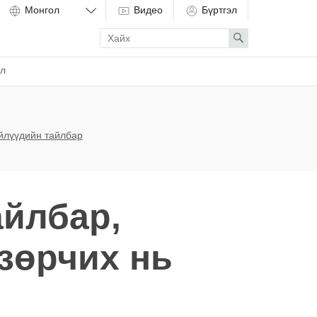
Видео
Бүртгэл
Enter
Search
search
term
ёл
үйлүүдийн тайлбар
йлбар,
 зөрчих нь