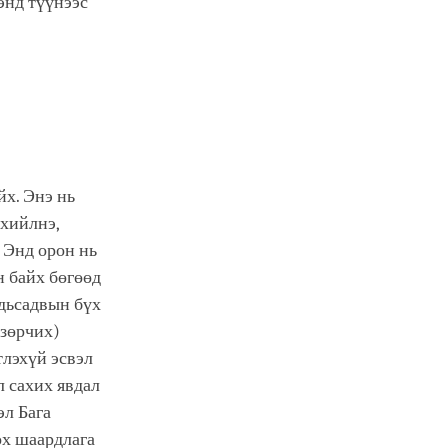
дэнд түүнээс
йх. Энэ нь
рхийлнэ,
. Энд орон нь
н байх бөгөөд
одьсадвын бүх
 зөрчих)
тлэхүй эсвэл
л сахих явдал
эл Бага
ох шаардлага