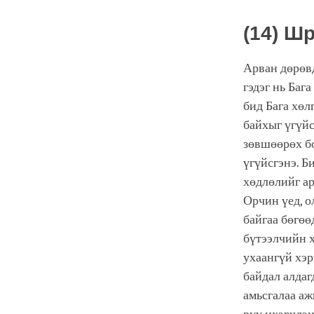
(14) Ш
Арван дөрөвд
гэдэг нь Баг
бид Бага хөл
байхыг үгүйс
зөвшөөрөх бо
үгүйсгэнэ. Б
хөдлөлийг ар
Орчин үед, о
байгаа бөгөө
бүтээлчийн х
ухаангүй хэр
байдал алдаг
амьсгалаа аж