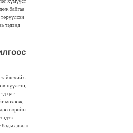
лэг хүмүүст
гдөж байгаа
л төрүүлсэн
нь тэдэнд
илгоос
 зайлсхийх.
лөвшүүлсэн,
тэд цаг
йг мохоож,
рдөө өөрийн
нэндээ
г бодьсадвын