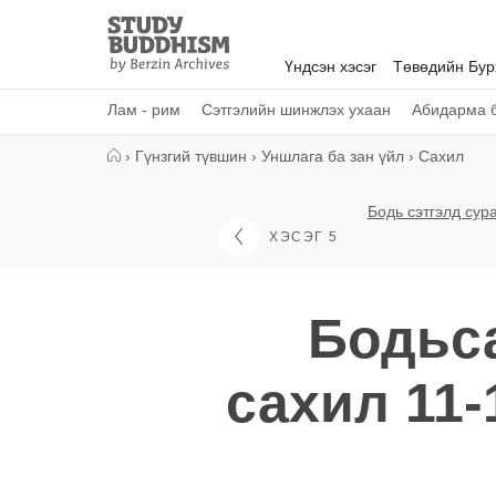
Close
Study
Buddhism
Үндсэн хэсэг
Төвөдийн Бу
Home
Лам - рим
Сэтгэлийн шинжлэх ухаан
Абидарма б
›
Гүнзгий түвшин
›
Уншлага ба зан үйл
›
Сахил
Бодь сэтгэлд сур
ХЭСЭГ 5
Бодьс
сахил 11-