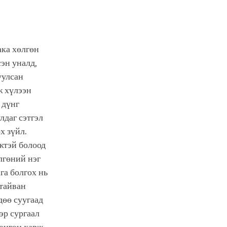
ака хөлгөн
сэн уналд,
уулсан
ж хүлээн
 дүнг
лдаг сэтгэл
х зүйл.
жтэй болоод
лгөний нэг
га болгох нь
 тайван
дөө суугаад
эр сургаал