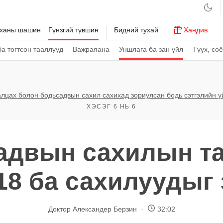
рханы шашин
Гүнзгий түвшин
Бидний тухай
Хандив
а тогтсон тааллууд
Важраяана
Уншлага ба зан үйл
Түүх, со
алцах болон бодьсадвын сахил сахихад зориулсан бодь сэтгэлийн 
ХЭСЭГ 6 НЬ 6
адвын сахилын та
18 ба сахилуудыг
Доктор Александер Берзин
32:02