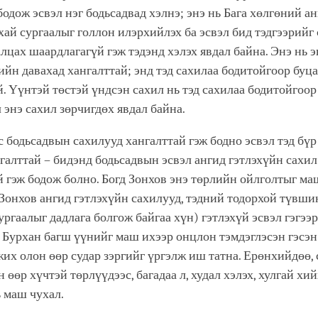
бодож эсвэл нэг бодьсадвад хэлнэ; энэ нь Бага хөлгөний а
хай сургаалыг голлон илэрхийлэх ба эсвэл бид тэдгээрийг 
алцах шаардлагагүй гэж тэдэнд хэлэх явдал байна. Энэ нь э
йн давахад хангалттай; энд тэд сахилаа бодитойгоор буца
. Үүнтэй төстэй үндсэн сахил нь тэд сахилаа бодитойгоор
 энэ сахил зөрчигдөх явдал байна.
 бодьсадвын сахилууд хангалттай гэж бодно эсвэл тэд бү
галттай – бидэнд бодьсадвын эсвэл ангид гэтлэхүйн сахил
 гэж бодож болно. Богд Зонхов энэ төрлийн ойлголтыг ма
 Зонхов ангид гэтлэхүйн сахилууд, тэдний тодорхой түвши
ургаалыг дадлага болгож байгаа хүн) гэтлэхүй эсвэл гэгээ
 Бурхан багш үүнийг маш ихээр онцлон тэмдэглэсэн гэсэн
их олон өөр судар зэргийг үргэлж иш татна. Ерөнхийдөө, 
 өөр хүчтэй төрлүүдээс, багадаа л, худал хэлэх, хулгай хий
ь маш чухал.