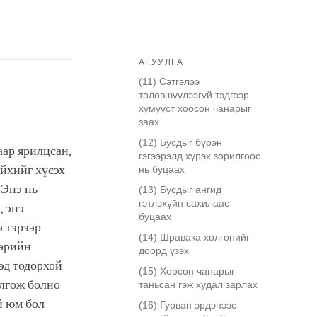
АГУУЛГА
(11) Сэтгэлээ
төлөвшүүлээгүй тэдгээр
хүмүүст хоосон чанарыг
заах
(12) Бусдыг бүрэн
аар ярилцсан,
гэгээрэлд хүрэх зорилгоос
ийхийг хүсэх
нь буцаах
 Энэ нь
(13) Бусдыг ангид
гэтлэхүйн сахилаас
, энэ
буцаах
а тэрээр
(14) Шравака хөлгөнийг
өөрийн
доорд үзэх
эд тодорхой
(15) Хоосон чанарыг
йлгож болно
таньсан гэж худал зарлах
й юм бол
(16) Гурван эрдэнээс