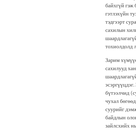
байхгүй гэж 
гэтлэхүйн ту
тэдгээрт сур
сахилын хили
шаардлагагүй
тохиолдолд л
Зарим хүмүүс
сахилууд хан
шаардлагагүй
эсэргүүцдэг.
бүтээлчид (с
чухал бөгөөд
суурийг дэмж
байдлын олон
зайлсхийх н