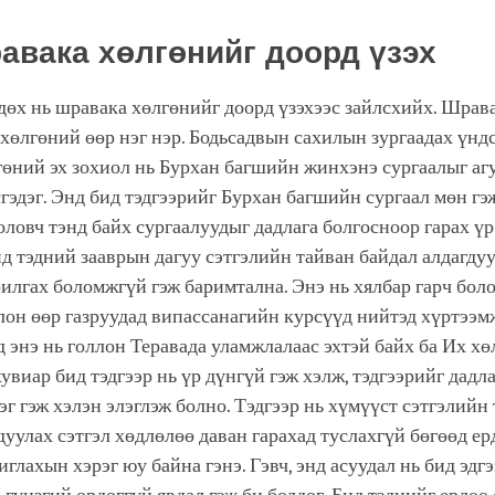
равака хөлгөнийг доорд үзэх
өх нь шравака хөлгөнийг доорд үзэхээс зайлсхийх. Шрав
а хөлгөний өөр нэг нэр. Бодьсадвын сахилын зургаадах үнд
гөний эх зохиол нь Бурхан багшийн жинхэнэ сургаалыг аг
гэдэг. Энд бид тэдгээрийг Бурхан багшийн сургаал мөн гэ
ловч тэнд байх сургаалуудыг дадлага болгосноор гарах үр
ид тэдний зааврын дагуу сэтгэлийн тайван байдал алдагдуу
илгах боломжгүй гэж баримтална. Энэ нь хялбар гарч боло
лон өөр газруудад випассанагийн курсүүд нийтэд хүртээм
д энэ нь голлон Теравада уламжлалаас эхтэй байх ба Их хө
увиар бид тэдгээр нь үр дүнгүй гэж хэлж, тэдгээрийг дадла
эг гэж хэлэн элэглэж болно. Тэдгээр нь хүмүүст сэтгэлийн
дуулах сэтгэл хөдлөлөө даван гарахад туслахгүй бөгөөд ер
иглахын хэрэг юу байна гэнэ. Гэвч, энд асуудал нь бид эдгэ