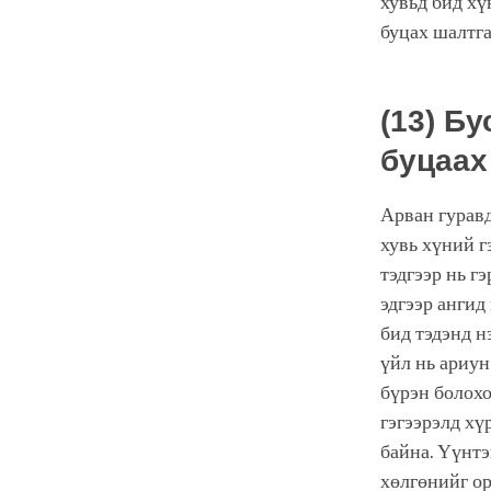
хувьд бид хү
буцах шалтга
(13) Б
буцаа
Арван гуравд
хувь хүний г
тэдгээр нь г
эдгээр ангид
бид тэдэнд н
үйл нь ариун
бүрэн болохо
гэгээрэлд хү
байна. Үүнтэ
хөлгөнийг ор