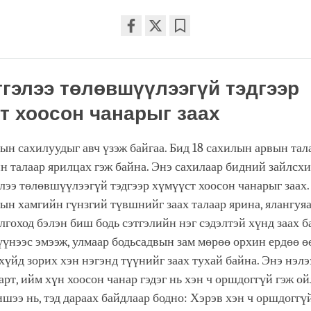
Share
Bookmark
on
facebook
этгэлээ төлөвшүүлээгүй тэдгээр
т хоосон чанарыг заах
ын сахилуудыг авч үзэж байгаа. Бид 18 сахилын арвын тал
йн талаар ярилцах гэж байна. Энэ сахилаар бидний зайлсх
элээ төлөвшүүлээгүй тэдгээр хүмүүст хоосон чанарыг заах.
ын хамгийн гүнзгий түвшнийг заах талаар ярина, ялангуяа
лгоход бэлэн биш бодь сэтгэлийн нэг сэдэлтэй хүнд заах б
үүнээс эмээж, улмаар бодьсадвын зам мөрөө орхин ердөө 
хүйд зорих хэн нэгэнд түүнийг заах тухай байна. Энэ нэлэ
арт, ийм хүн хоосон чанар гэдэг нь хэн ч оршдоггүй гэж о
ишээ нь, тэд дараах байдлаар бодно: Хэрэв хэн ч оршдоггү