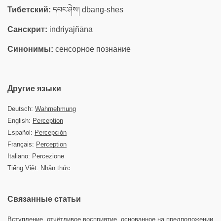
Тибетский:
དབང་ཤེས། dbang-shes
Санскрит:
indriyajñāna
Синонимы:
сенсорное познание
Другие языки
Deutsch:
Wahrnehmung
English:
Perception
Español:
Percepción
Français:
Perception
Italiano: Percezione
Tiếng Việt: Nhận thức
Связанные статьи
Вступление, отчётливое восприятие, основанное на предположении